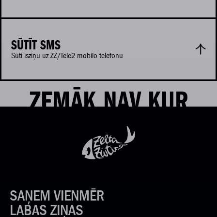
SŪTĪT SMS
Sūti īsziņu uz ZZ/Tele2 mobilo telefonu
ZEMĀK NAV KUR
SAŅEM VIENMĒR
LABAS ZIŅAS