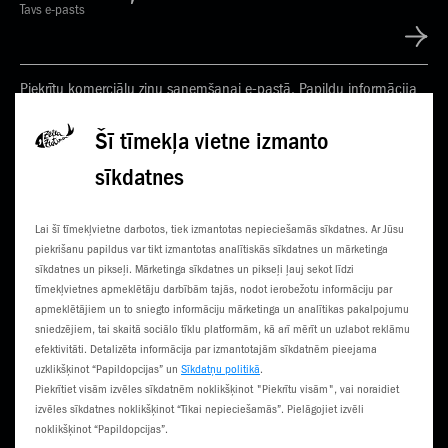
Tavs e-pasts
Piekrītu komerciālu ziņu saņemšanai e-pastā. Papildu informācija
Privātuma politikā
Šī tīmekļa vietne izmanto
sīkdatnes
KONTAKTI
JAUNUMI
Lai šī tīmekļvietne darbotos, tiek izmantotas nepieciešamās sīkdatnes. Ar Jūsu
KLIENTU CENTRI
ČEMPIONĀTS
piekrišanu papildus var tikt izmantotas analītiskās sīkdatnes un mārketinga
sīkdatnes un pikseļi. Mārketinga sīkdatnes un pikseļi ļauj sekot līdzi
SŪTI SMS
3G NORIETS
tīmekļvietnes apmeklētāju darbībām tajās, nodot ierobežotu informāciju par
apmeklētājiem un to sniegto informāciju mārketinga un analītikas pakalpojumu
TŪRISTIEM
sniedzējiem, tai skaitā sociālo tīklu platformām, kā arī mērīt un uzlabot reklāmu
efektivitāti. Detalizēta informācija par izmantotajām sīkdatnēm pieejama
uzklikšķinot “Papildopcijas” un
Sīkdatņu politikā
.
Piekrītiet visām izvēles sīkdatnēm noklikšķinot "Piekrītu visām", vai noraidiet
izvēles sīkdatnes noklikšķinot “Tikai nepieciešamās”. Pielāgojiet izvēli
noklikšķinot “Papildopcijas”.