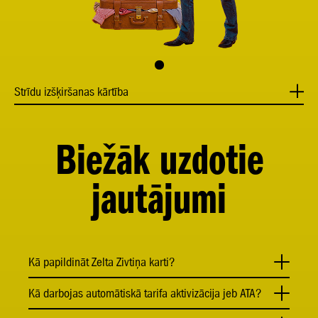
Strīdu izšķiršanas kārtība
Biežāk uzdotie
jautājumi
Kā papildināt Zelta Zivtiņa karti?
Kā darbojas automātiskā tarifa aktivizācija jeb ATA?