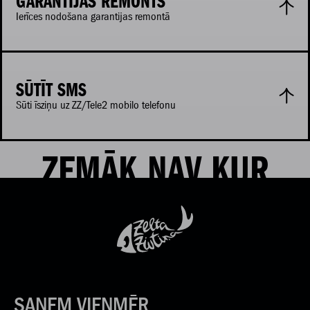
GARANTIJAS REMONTS
Ierīces nodošana garantijas remontā
SŪTĪT SMS
Sūti īsziņu uz ZZ/Tele2 mobilo telefonu
ZEMĀK NAV KUR
SAŅEM VIENMĒR