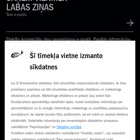
LABAS ZIŅAS
Tavs e-pasts
Piekrītu komerciālu ziņu saņemšanai e-pastā. Papildu informācija
Privātuma politikā
Šī tīmekļa vietne izmanto
sīkdatnes
KONTAKTI
JAUNUMI
Lai šī tīmekļvietne darbotos, tiek izmantotas nepieciešamās sīkdatnes. Ar Jūsu
KLIENTU CENTRI
ČEMPIONĀTS
piekrišanu papildus var tikt izmantotas analītiskās sīkdatnes un mārketinga
sīkdatnes un pikseļi. Mārketinga sīkdatnes un pikseļi ļauj sekot līdzi
SŪTI SMS
3G NORIETS
tīmekļvietnes apmeklētāju darbībām tajās, nodot ierobežotu informāciju par
apmeklētājiem un to sniegto informāciju mārketinga un analītikas pakalpojumu
TŪRISTIEM
sniedzējiem, tai skaitā sociālo tīklu platformām, kā arī mērīt un uzlabot reklāmu
efektivitāti. Detalizēta informācija par izmantotajām sīkdatnēm pieejama
uzklikšķinot “Papildopcijas” un
Sīkdatņu politikā
.
Piekrītiet visām izvēles sīkdatnēm noklikšķinot "Piekrītu visām", vai noraidiet
izvēles sīkdatnes noklikšķinot “Tikai nepieciešamās”. Pielāgojiet izvēli