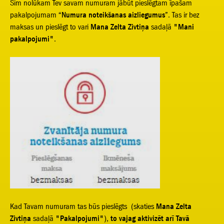
Šim nolūkam Tev savam numuram jābūt pieslēgtam īpašam
pakalpojumam “
Numura noteikšanas aizliegumus
”. Tas ir bez
maksas un pieslēgt to vari
Mana Zelta Zivtiņa
sadaļā
"Mani
pakalpojumi"
.
Kad T
avam numuram
tas būs pieslēgts (skaties
Mana Zelta
Zivtiņa
sadaļā
"Pakalpojumi"
),
to vajag aktivizēt arī Tavā