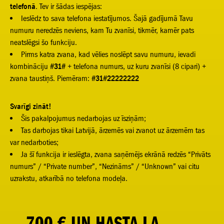
telefonā
. Tev ir šādas iespējas:
Ieslēdz to sava telefona iestatījumos. Šajā gadījumā Tavu
numuru neredzēs neviens, kam Tu zvanīsi, tikmēr, kamēr pats
neatslēgsi šo funkciju.
Pirms katra zvana, kad vēlies noslēpt savu numuru, ievadi
kombināciju
#31#
+ telefona numurs, uz kuru zvanīsi (8 cipari) +
zvana taustiņš. Piemēram:
#31#22222222
Svarīgi zināt!
Šis pakalpojumus nedarbojas uz īsziņām;
Tas darbojas tikai Latvijā, ārzemēs vai zvanot uz ārzemēm tas
var nedarboties;
Ja šī funkcija ir ieslēgta, zvana saņēmējs ekrānā redzēs “Privāts
numurs” / “Private number”, “Nezināms” / “Unknown” vai citu
uzrakstu, atkarībā no telefona modeļa.
700 € UN HASTA LA