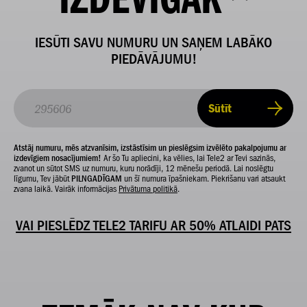
IESŪTI SAVU NUMURU UN SAŅEM LABĀKO
PIEDĀVĀJUMU!
Sūtīt
Atstāj numuru, mēs atzvanīsim, izstāstīsim un pieslēgsim izvēlēto pakalpojumu ar
izdevīgiem nosacījumiem!
Ar šo Tu apliecini, ka vēlies, lai Tele2 ar Tevi sazinās,
zvanot un sūtot SMS uz numuru, kuru norādīji, 12 mēnešu periodā. Lai noslēgtu
līgumu, Tev jābūt
PILNGADĪGAM
un šī numura īpašniekam. Piekrišanu vari atsaukt
zvana laikā. Vairāk informācijas
Privātuma politikā
.
VAI PIESLĒDZ TELE2 TARIFU AR 50% ATLAIDI PATS