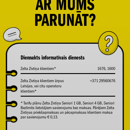
AR
MUMS
PARUNĀT?
Diennakts informatīvais dienests
Zelta Zivtiņa klientiem*
1676, 1600
Zelta Zivtiņa klientiem ārpus
+371 29560676
Latvijas, vai citu operatoru
klientiem*
* Tarifu plānu Zelta Zivtiņa Seniori 1 GB, Seniori 4 GB, Seniori
Bezlimits lietotājiem savienojums bez maksas. Pārējiem Zelta
Zivtiņas priekšapmaksas un pēcapmaksas klientiem maksa
par savienojumu € 0,13.