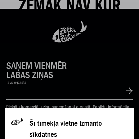
ZEMĀK NAV KUR
SAŅEM VIENMĒR
LABAS ZIŅAS
Tavs e-pasts
Piekrītu komerciālu ziņu saņemšanai e-pastā. Papildu informācija
Privātuma politikā
Šī tīmekļa vietne izmanto
sīkdatnes