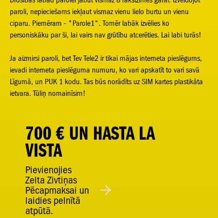
paroli, nepieciešams iekļaut vismaz vienu lielo burtu un vienu
ciparu. Piemēram - "Parole1". Tomēr labāk izvēlies ko
personiskāku par ši, lai vairs nav grūtību atcerēties. Lai labi turās!
Ja aizmirsi paroli, bet Tev Tele2 ir tikai mājas interneta pieslēgums,
ievadi interneta pieslēguma numuru, ko vari apskatīt to vari savā
Līgumā, un PUK 1 kodu. Tas būs norādīts uz SIM kartes plastikāta
ietvara. Tūliņ nomainīsim!
700 € UN HASTA LA
VISTA
Pievienojies
Zelta Zivtiņas
Pēcapmaksai un
laidies pelnītā
atpūtā.