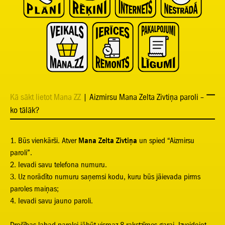
Kā sākt lietot Mana ZZ
| Aizmirsu Mana Zelta Zivtiņa paroli –
ko tālāk?
1. Būs vienkārši. Atver
Mana Zelta Zivtiņa
un spied “Aizmirsu
paroli”.
2. Ievadi savu telefona numuru.
3. Uz norādīto numuru saņemsi kodu, kuru būs jāievada pirms
paroles maiņas;
4. Ievadi savu jauno paroli.
Drošības labad parolei jābūt vismaz 8 rakstzīmes garai. Izveidojot