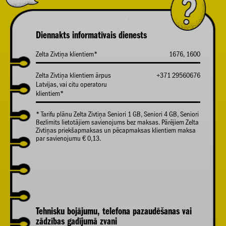
Diennakts informatīvais dienests
Zelta Zivtiņa klientiem*
1676, 1600
Zelta Zivtiņa klientiem ārpus
+371 29560676
Latvijas, vai citu operatoru
klientiem*
* Tarifu plānu Zelta Zivtiņa Seniori 1 GB, Seniori 4 GB, Seniori
Bezlimits lietotājiem savienojums bez maksas. Pārējiem Zelta
Zivtiņas priekšapmaksas un pēcapmaksas klientiem maksa
par savienojumu € 0,13.
Tehnisku bojājumu, telefona pazaudēšanas vai
zādzības gadījumā zvani