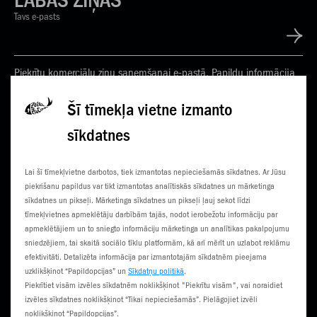
LABAS ZIŅAS
Tavs e-pasts
Piekrītu komerciālu ziņu saņemšanai e-pastā. Papildu informācija
Privātuma politikā
Šī tīmekļa vietne izmanto
sīkdatnes
KONTAKTI
JAUNUMI
Lai šī tīmekļvietne darbotos, tiek izmantotas nepieciešamās sīkdatnes. Ar Jūsu
KLIENTU CENTRI
ČEMPIONĀTS
piekrišanu papildus var tikt izmantotas analītiskās sīkdatnes un mārketinga
sīkdatnes un pikseļi. Mārketinga sīkdatnes un pikseļi ļauj sekot līdzi
SŪTI SMS
3G NORIETS
tīmekļvietnes apmeklētāju darbībām tajās, nodot ierobežotu informāciju par
apmeklētājiem un to sniegto informāciju mārketinga un analītikas pakalpojumu
TŪRISTIEM
sniedzējiem, tai skaitā sociālo tīklu platformām, kā arī mērīt un uzlabot reklāmu
efektivitāti. Detalizēta informācija par izmantotajām sīkdatnēm pieejama
uzklikšķinot “Papildopcijas” un
Sīkdatņu politikā
.
Piekrītiet visām izvēles sīkdatnēm noklikšķinot "Piekrītu visām", vai noraidiet
izvēles sīkdatnes noklikšķinot “Tikai nepieciešamās”. Pielāgojiet izvēli
noklikšķinot “Papildopcijas”.