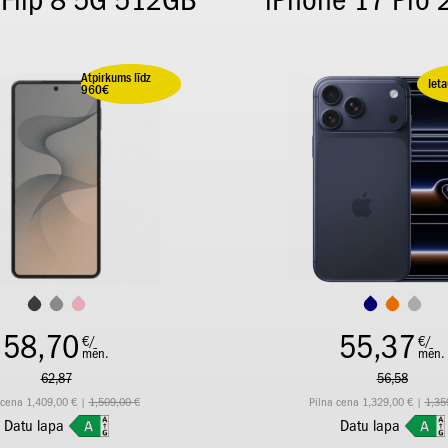
 Flip 8 5G 512GB
iPhone 17 Pro
Atpirkums līdz
Ietaupi 100,00 €
Iet
960€
58,70
55,37
€/
€/
mēn.
mēn.
62,87
56,58
 cena 1,409,00 € |
1,509,00 €
Pilna cena 1,329,00 € |
1,35
Datu lapa
Datu lapa