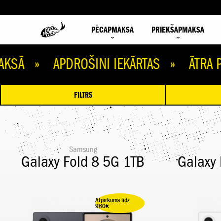
PĒCAPMAKSA
PRIEKŠAPMAKSA
» APDROŠINI IEKĀRTAS » ĀTRA PIEGĀ
FILTRS
Samsung
Galaxy Fold 8 5G 1TB
Galaxy
Atpirkums līdz
Ietaupi 100,00 €
960€