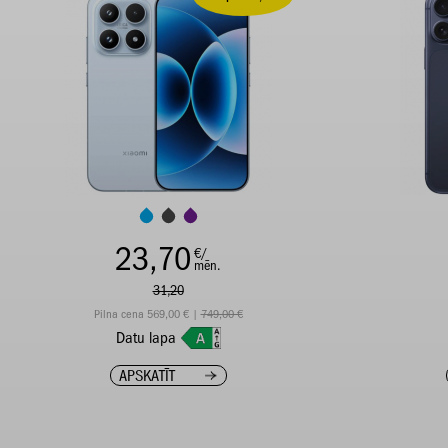
23,70
€/
mēn.
31,20
Pilna cena 569,00 € |
749,00 €
Datu lapa
APSKATĪT