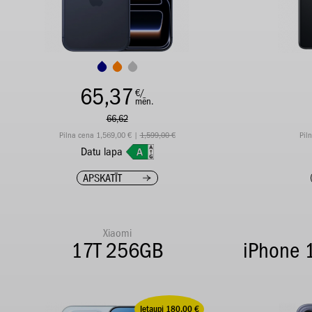
65,37
€/
mēn.
66,62
Pilna cena 1,569,00 € |
1,599,00 €
Pil
Datu lapa
APSKATĪT
Xiaomi
17T 256GB
iPhone 
Ietaupi 180,00 €