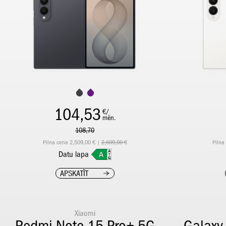
104,53
€/
mēn.
108,70
Pilna cena 2,509,00 € |
2,609,00 €
Pilna
Datu lapa
APSKATĪT
Xiaomi