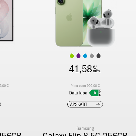
41,58
€/
mēn.
9,00 €
Pilna cena 999,00 €
Datu lapa
APSKATĪT
Samsung