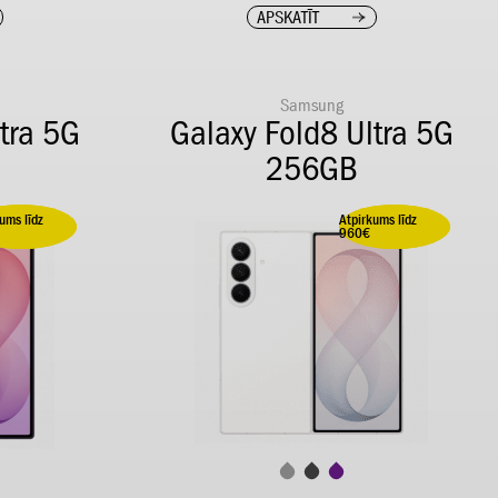
APSKATĪT
Samsung
tra 5G
Galaxy Fold8 Ultra 5G
256GB
ums līdz
Atpirkums līdz
upi 100,00 €
Ietaupi 100,00 €
960€