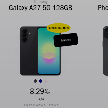
Samsung
Galaxy A27 5G 128GB
iPh
Ietaupi 150,00 €
Jaunums
8,29
€/
mēn.
14,54
Pilna cena 199,00 € |
349,00 €