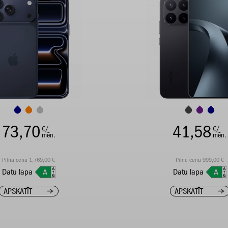
73,70
41,58
€/
€/
mēn.
mēn.
Pilna cena 1,769,00 €
Pilna cena 999,00 €
Datu lapa
Datu lapa
APSKATĪT
APSKATĪT