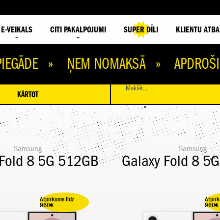
E-VEIKALS
CITI PAKALPOJUMI
SUPER DĪLI
KLIENTU ATBA
DE » ŅEM NOMAKSĀ » APDROŠINI IEK
Meklēt...
KĀRTOT
Samsung
Samsung
 Fold 8 5G 512GB
Galaxy Fold 8 5
Atpirkums līdz
Atpirk
Ietaupi 100,00 €
Ieta
960€
960€