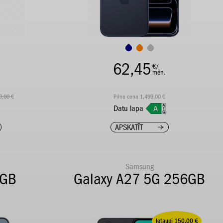
62,45
€/
mēn.
9,00 €
Pilna cena 1,499,00 €
Datu lapa
APSKATĪT
Samsung
2GB
Galaxy A27 5G 256GB
Ietaupi 150,00 €