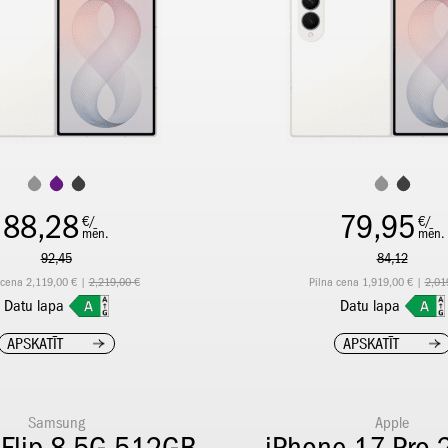
88,28
79,95
€/
€/
mēn.
mēn.
92,45
84,12
 cena 2,119,00 € |
2,219,00 €
Pilna cena 1,919,00 € |
2,01
Datu lapa
Datu lapa
APSKATĪT
APSKATĪT
Samsung
Apple