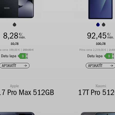
8,28
92,45
€/
€/
mēn.
mēn.
10,78
100,78
na cena 199,00 € |
259,00 €
Pilna cena 2,219,00 € |
2,41
Datu lapa
Datu lapa
APSKATĪT
APSKATĪT
Apple
Xiaomi
17 Pro Max 512GB
17T Pro 51