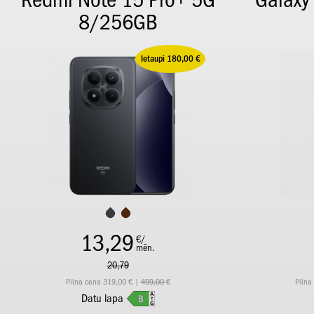
Redmi Note 15 Pro+ 5G
Galaxy
8/256GB
Ietaupi 180,00 €
13,29
€/
mēn.
20,79
Pilna cena 319,00 € |
499,00 €
Pilna
Datu lapa