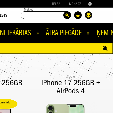
TELE2
MANA ZZ
Meklēt
LSTS
ĀRTAS » ĀTRA PIEGĀDE » ŅEM NOMAK
Apple
G 256GB
iPhone 17 256GB +
AirPods 4
ums līdz
upi 100,00 €