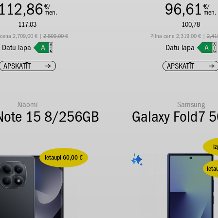
112,86
96,61
€/
€/
mēn.
mēn.
117,03
100,78
 cena 2,709,00 € |
2,809,00 €
Pilna cena 2,319,00 € |
2,41
Datu lapa
Datu lapa
APSKATĪT
APSKATĪT
Xiaomi
Samsung
Note 15 8/256GB
Galaxy Fold7 
I
Ietaupi 60,00 €
Ieta