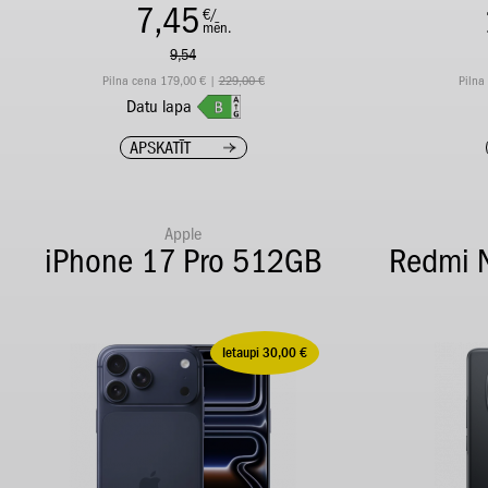
7,45
€/
mēn.
9,54
Pilna cena 179,00 € |
229,00 €
Pilna
Datu lapa
APSKATĪT
Apple
iPhone 17 Pro 512GB
Redmi 
Ietaupi 30,00 €