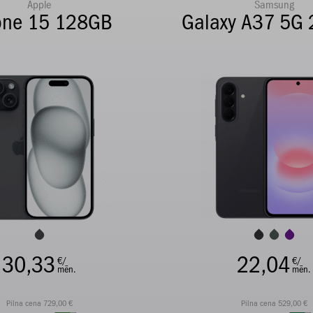
Apple
Samsung
one 15 128GB
Galaxy A37 5G
30,33
22,04
€/
€/
mēn.
mēn.
Pilna cena 729,00 €
Pilna cena 529,00 €