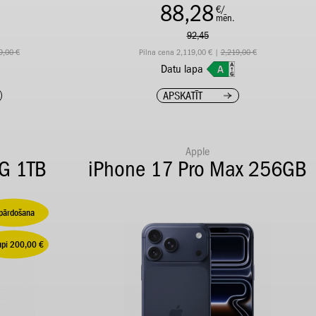
88,28
€/
mēn.
92,45
9,00 €
Pilna cena 2,119,00 € |
2,219,00 €
Datu lapa
APSKATĪT
Apple
5G 1TB
iPhone 17 Pro Max 256GB
zpārdošana
upi 200,00 €