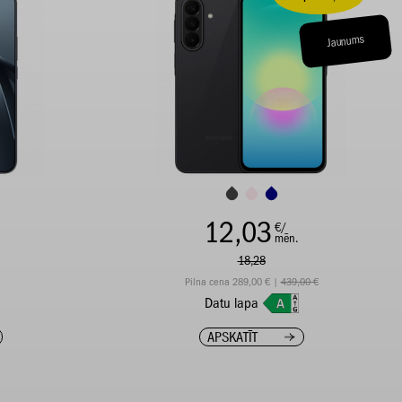
Jaunums
12,03
€/
mēn.
18,28
Pilna cena 289,00 € |
439,00 €
Datu lapa
APSKATĪT