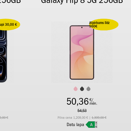
 256GB
Galaxy Flip 8 5G 256GB
Atpirkums līdz
aupi 30,00 €
Ietaupi 100,00 €
960€
50,36
€/
mēn.
54,53
9,00 €
Pilna cena 1,209,00 € |
1,309,00 €
Datu lapa