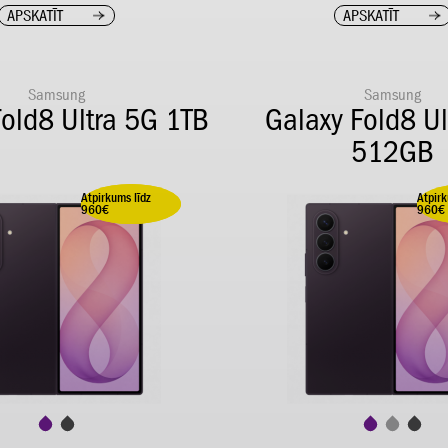
APSKATĪT
APSKATĪT
Samsung
Samsung
Fold8 Ultra 5G 1TB
Galaxy Fold8 Ul
512GB
Atpirkums līdz
Atpirk
Ietaupi 100,00 €
Ieta
960€
960€