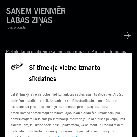
SAŅEM VIENMĒR
LABAS ZIŅAS
Tavs e-pasts
Piekrītu komerciālu ziņu saņemšanai e-pastā. Papildu informācija
Privātuma politikā
Šī tīmekļa vietne izmanto
sīkdatnes
KONTAKTI
JAUNUMI
Lai šī tīmekļvietne darbotos, tiek izmantotas nepieciešamās sīkdatnes. Ar Jūsu
KLIENTU CENTRI
ČEMPIONĀTS
piekrišanu papildus var tikt izmantotas analītiskās sīkdatnes un mārketinga
sīkdatnes un pikseļi. Mārketinga sīkdatnes un pikseļi ļauj sekot līdzi
SŪTI SMS
3G NORIETS
tīmekļvietnes apmeklētāju darbībām tajās, nodot ierobežotu informāciju par
apmeklētājiem un to sniegto informāciju mārketinga un analītikas pakalpojumu
TŪRISTIEM
sniedzējiem, tai skaitā sociālo tīklu platformām, kā arī mērīt un uzlabot reklāmu
efektivitāti. Detalizēta informācija par izmantotajām sīkdatnēm pieejama