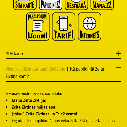
SIM karte
Viss, kas jāzin par papildināšanu
| Kā papildināt Zelta
Zivtiņa karti?
Ir vairāki veidi - izvēlies sev ērtāko:
Mana Zelta Zivtiņa
;
Zelta Zivtiņas mājaslapa
;
jebkurā
Zelta Zivtiņas un Tele2 centrā;
iegādājoties papildināšanas čeku Zelta Zivtiņas tirdzniecības