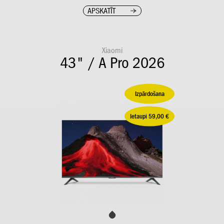
APSKATĪT
Xiaomi
43" / A Pro 2026
Izpārdošana
Ietaupi 59,00 €