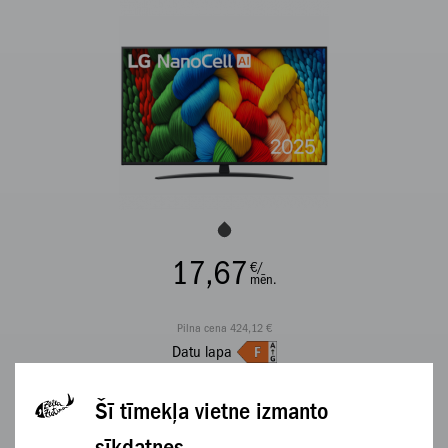
17,67
€/
mēn.
Pilna cena 424,12 €
Datu lapa
APSKATĪT
Šī tīmekļa vietne izmanto
sīkdatnes