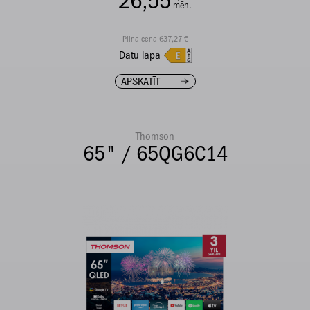
26,55
mēn.
Pilna cena 637,27 €
Datu lapa
APSKATĪT
Thomson
65" / 65QG6C14