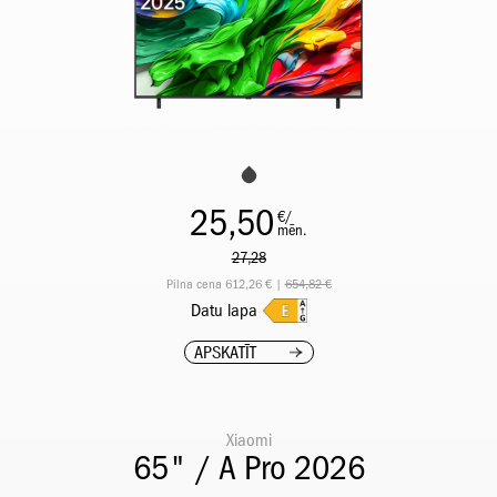
25,50
€/
mēn.
27,28
Pilna cena 612,26 € |
654,82 €
Datu lapa
APSKATĪT
Xiaomi
65" / A Pro 2026