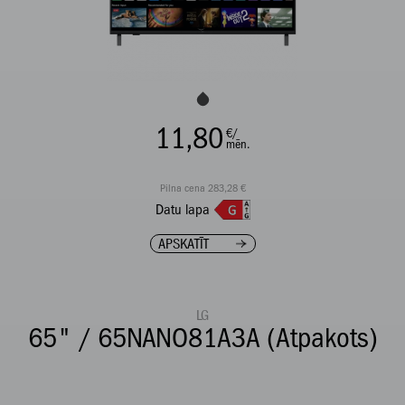
11,80
€/
mēn.
Pilna cena 283,28 €
Datu lapa
APSKATĪT
LG
65" / 65NANO81A3A (Atpakots)