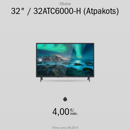
Allview
32" / 32ATC6000-H (Atpakots)
4,00
€/
mēn.
Pilna cena 96,05 €