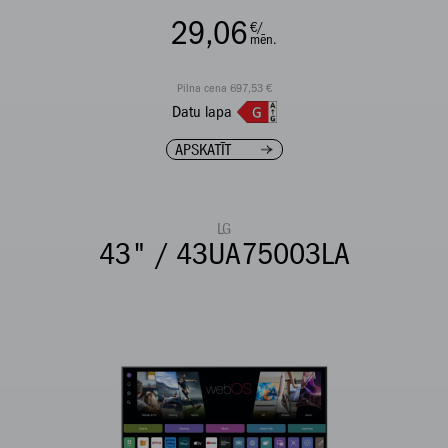
29,06
€/
mēn.
Pilna cena 697,53 €
Datu lapa
APSKATĪT
LG
43" / 43UA75003LA