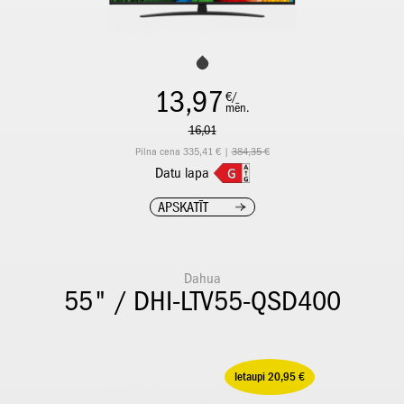
13,97
€/
mēn.
16,01
Pilna cena 335,41 € |
384,35 €
Datu lapa
APSKATĪT
Dahua
55" / DHI-LTV55-QSD400
Ietaupi 20,95 €