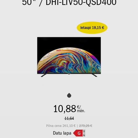
50" / DHI-LTV50-QSD400
Ietaupi 18,15 €
10,88
€/
mēn.
11,64
Pilna cena 261,10 € |
279,25 €
Datu lapa