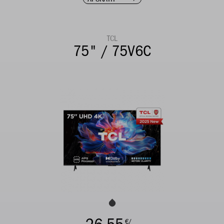
TCL
75" / 75V6C
€/