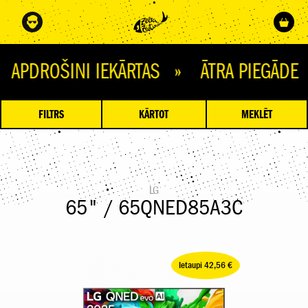
ŠINI IEKĀRTAS » ĀTRA PIEGĀDE » Ņ
FILTRS
KĀRTOT
MEKLĒT
LG
65" / 65QNED85A3C
Ietaupi 42,56 €