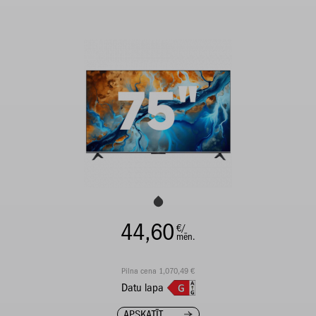
44,60
€/
mēn.
Pilna cena 1,070,49 €
Datu lapa
APSKATĪT