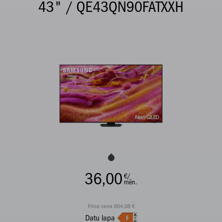
43" / QE43QN90FATXXH
36,00
€/
mēn.
Pilna cena 864,08 €
Datu lapa