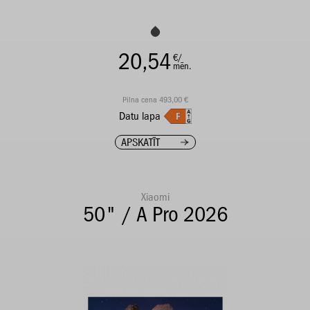
20,54
€/
mēn.
Pilna cena 493,00 €
Datu lapa
APSKATĪT
Xiaomi
50" / A Pro 2026