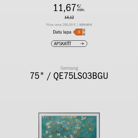
11,67
€/
mēn.
14,12
Pilna cena 280,00 € |
339,00 €
Datu lapa
APSKATĪT
Samsung
75" / QE75LS03BGU