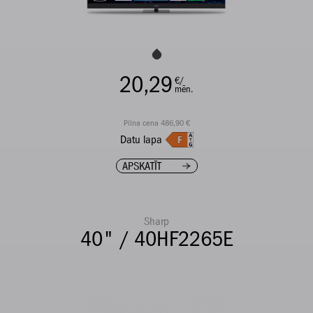
20,29
€/
mēn.
Pilna cena 486,90 €
Datu lapa
APSKATĪT
Sharp
40" / 40HF2265E