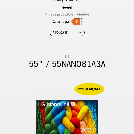
17,32
Pilna cena 388,65 € |
415,67 €
Datu lapa
APSKATĪT
LG
55" / 55NANO81A3A
Ietaupi 48,94 €