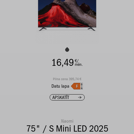
16,49
€/
mēn.
Pilna cena 395,74 €
Datu lapa
APSKATĪT
Xiaomi
75" / S Mini LED 2025