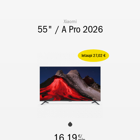
Xiaomi
55" / A Pro 2026
Ietaupi 27,02 €
16,19
€/
mēn.