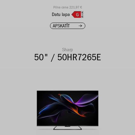
Pilna cena 221,97 €
Datu lapa
APSKATĪT
Sharp
50" / 50HR7265E