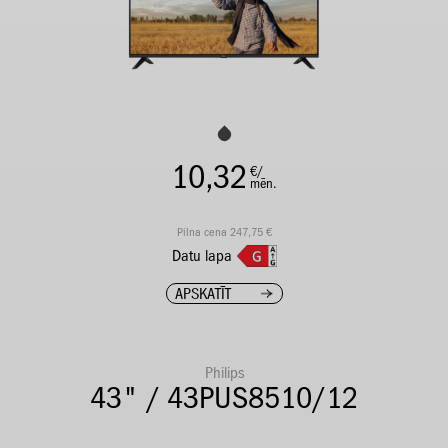
10,32
€/
mēn.
Pilna cena 247,75 €
Datu lapa
APSKATĪT
Philips
43" / 43PUS8510/12