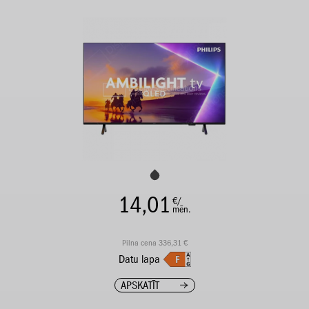
14,01
€/
mēn.
Pilna cena 336,31 €
Datu lapa
APSKATĪT