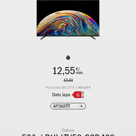
12,55
€/
mēn.
13,43
Pilna cena 301,27 € |
322,22 €
Datu lapa
APSKATĪT
Dahua