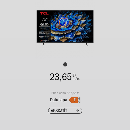
23,65
€/
mēn.
Pilna cena 567,55 €
Datu lapa
APSKATĪT