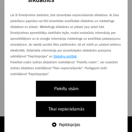
LG
50" / 50UA75003LA
Lai šī tīmekļvietne darbotos, tiek izmantotas nepieciešamās sīkdatnes. Ar Jūsu
piekrišanu papildus var tikt izmantotas analītiskās sīkdatnes un mārketinga
sīkdatnes un pikseļi. Mārketinga sīkdatnes un pikseļi ļauj sekot līdzi
tīmekļvietnes apmeklētāju darbībām tajās, nodot ierobežotu informāciju par
apmeklētājiem un to sniegto informāciju mārketinga un analītikas pakalpojumu
sniedzējiem, tai skaitā sociālo tīklu platformām, kā arī mērīt un uzlabot reklāmu
efektivitāti. Detalizēta informācija par izmantotajām sīkdatnēm pieejama
uzklikšķinot “Papildopcijas” un
Sīkdatņu politikā
.
Piekrītiet visām izvēles sīkdatnēm noklikšķinot "Piekrītu visām", vai noraidiet
izvēles sīkdatnes noklikšķinot “Tikai nepieciešamās”. Pielāgojiet izvēli
noklikšķinot “Papildopcijas”.
Piekrītu visām
Tikai nepieciešamās
14,24
€/
mēn.
Papildopcijas
TARIFI
PAPILDINI
E-VEIKALS
NĀC PIE ZZ
IZVĒLNE