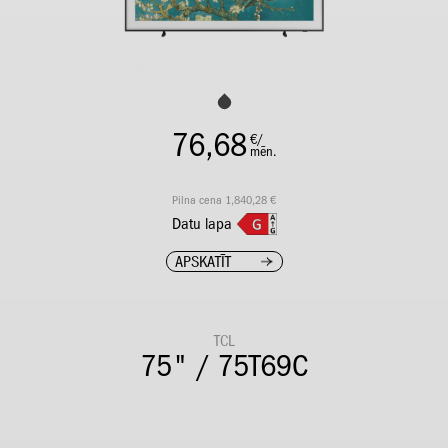
76,68
€/
mēn.
Pilna cena 1,840,28 €
Datu lapa
APSKATĪT
TCL
75" / 75T69C