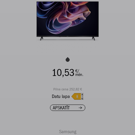
10,53
€/
mēn.
Pilna cena 252,82 €
Datu lapa
APSKATĪT
Samsung