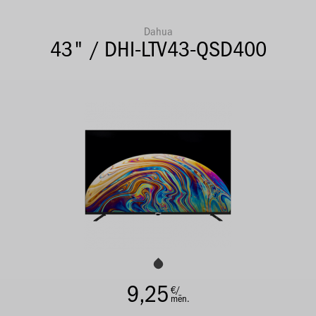
Dahua
43" / DHI-LTV43-QSD400
9,25
€/
mēn.