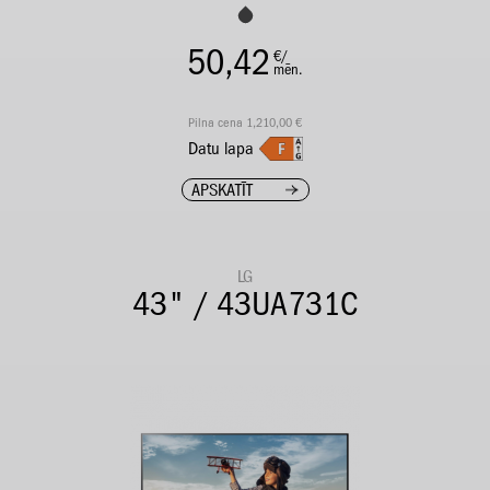
50,42
€/
mēn.
Pilna cena 1,210,00 €
Datu lapa
APSKATĪT
LG
43" / 43UA731C