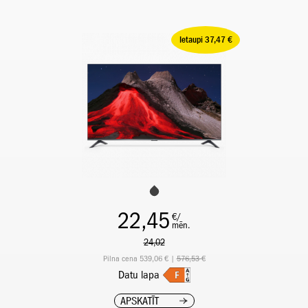
Ietaupi 37,47 €
22,45
€/
mēn.
24,02
Pilna cena 539,06 € |
576,53 €
Datu lapa
APSKATĪT