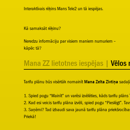
Interaktīvais rēķins Mans Tele2 un tā iespējas.
Kā samaksāt rēķinu?
Neredzu informāciju par visiem maniem numuriem –
kāpēc tā?
Mana ZZ lietotnes iespējas
|
Vēlos 
Tarifu plānu būs visērtāk nomainīt
Mana Zelta Zivtiņa
sadaļ
1. Spied pogu “Mainīt” un varēsi izvēlēties, kāds tarifu plāns 
2. Kad esi veicis tarifu plāna izvēli, spied pogu “Pieslēgt”. 
3. Saņēmi? Tad izbaudi sava jaunā tarifu plāna priekšrocība
Priekā!