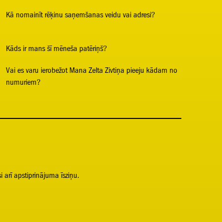
Kā nomainīt rēķinu saņemšanas veidu vai adresi?
Kāds ir mans šī mēneša patēriņš?
Vai es varu ierobežot Mana Zelta Zivtiņa pieeju kādam no
numuriem?
i arī apstiprinājuma īsziņu.