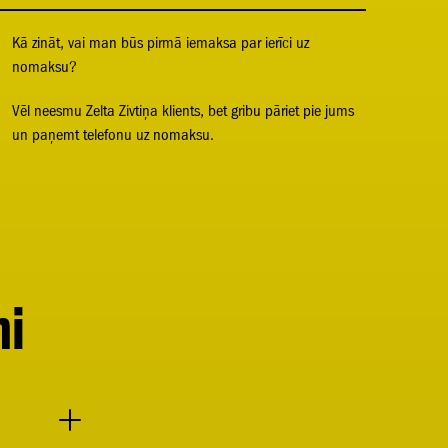
Kā zināt, vai man būs pirmā iemaksa par ierīci uz
nomaksu?
Vēl neesmu Zelta Zivtiņa klients, bet gribu pāriet pie jums
un paņemt telefonu uz nomaksu.
mi