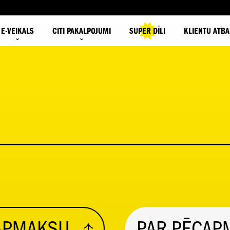
E-VEIKALS
CITI PAKALPOJUMI
SUPER DĪLI
KLIENTU ATBA
ŠAPMAKSU
PAR PĒCAP