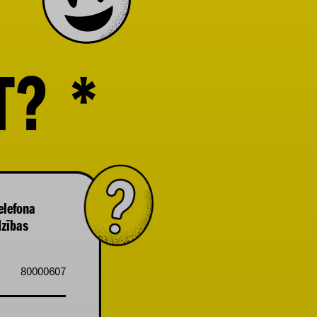
T?
*
elefona
dzības
80000607