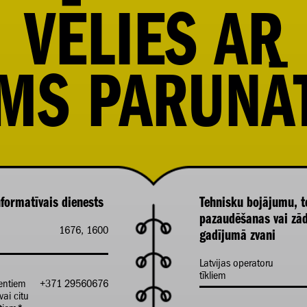
VĒLIES
AR
MS PARUNĀ
formatīvais dienests
Tehnisku bojājumu, t
pazaudēšanas vai zā
1676, 1600
gadījumā zvani
Latvijas operatoru
tīkliem
ientiem
+371 29560676
vai citu