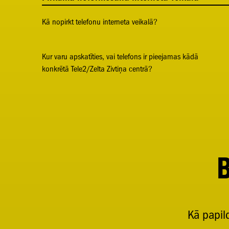
Kā nopirkt telefonu interneta veikalā?
Kur varu apskatīties, vai telefons ir pieejamas kādā
konkrētā Tele2/Zelta Zivtiņa centrā?
B
Kā papild