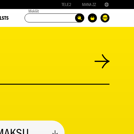
TELE2
MANA ZZ
Meklēt
LSTS
MAKSU