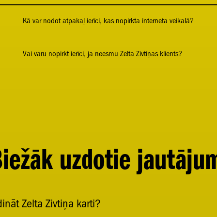
Kā var nodot atpakaļ ierīci, kas nopirkta interneta veikalā?
Vai varu nopirkt ierīci, ja neesmu Zelta Zivtiņas klients?
iežāk uzdotie jautāju
ināt Zelta Zivtiņa karti?