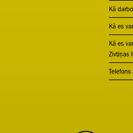
Kā darboj
Kā es var
Kā es var
Zivtiņas
Telefons 