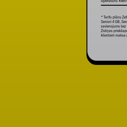
operatoru klie
* Tarifu plānu Zel
Seniori 4 GB, Seni
savienojums bez 
Zivtiņas priekš
klientiem maksa 