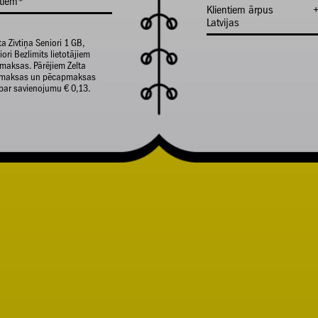
ntiem*
Klientiem ārpus
Latvijas
ta Zivtiņa Seniori 1 GB,
ori Bezlimits lietotājiem
maksas. Pārējiem Zelta
apmaksas un pēcapmaksas
par savienojumu € 0,13.