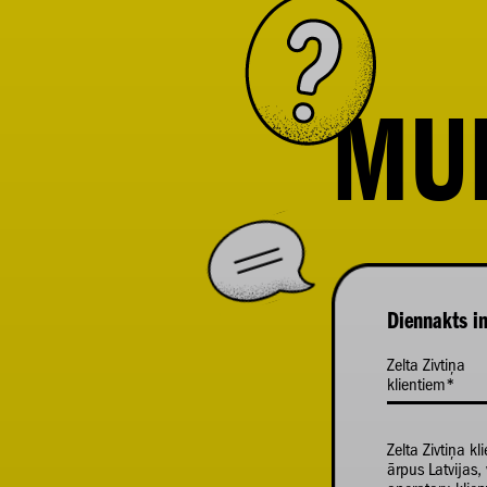
MU
Diennakts in
Zelta Zivtiņa
klientiem*
Zelta Zivtiņa kl
ārpus Latvijas, 