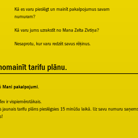
Kā es varu pieslēgt un mainīt pakalpojumus savam
numuram?
Kā varu jums uzrakstīt no Mana Zelta Zivtiņa?
Nesaprotu, kur varu redzēt savus rēķinus.
nomainīt tarifu plānu.
ā
Mani pakalpojumi
.
Tev ir vispiemērotākais.
Tavs jaunais tarifu plāns pieslēgsies 15 minūšu laikā. Uz savu numuru saņems
s!