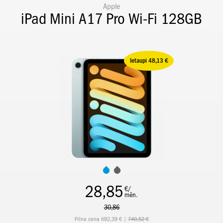
Apple
iPad Mini A17 Pro Wi-Fi 128GB
Ietaupi 48,13 €
28,85
€/
mēn.
30,86
Pilna cena 692,39 € |
740,52 €