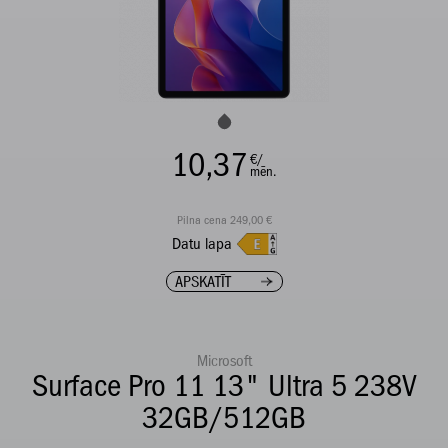
10,37
€/
mēn.
Pilna cena 249,00 €
Datu lapa
APSKATĪT
Microsoft
Surface Pro 11 13" Ultra 5 238V
32GB/512GB