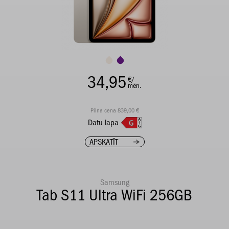
34,95
€/
mēn.
Pilna cena 839,00 €
Datu lapa
APSKATĪT
Samsung
Tab S11 Ultra WiFi 256GB