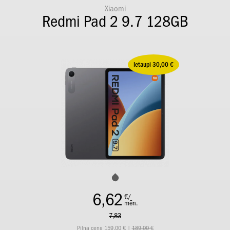
Xiaomi
Redmi Pad 2 9.7 128GB
Ietaupi 30,00 €
6,62
€/
mēn.
7,83
Pilna cena 159,00 € |
189,00 €