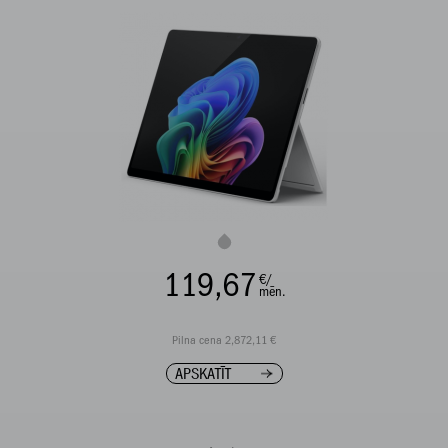
119,67
€/
mēn.
Pilna cena 2,872,11 €
APSKATĪT