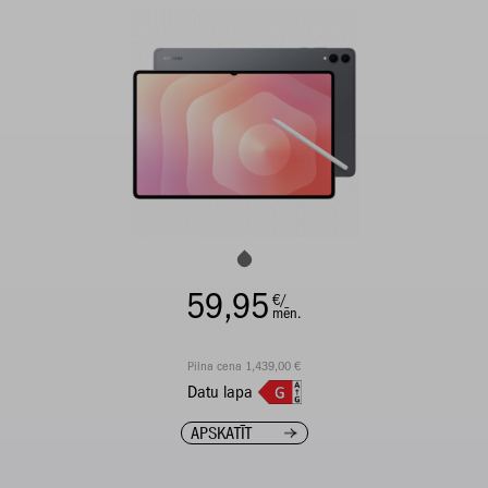
59,95
€/
mēn.
Pilna cena 1,439,00 €
Datu lapa
APSKATĪT