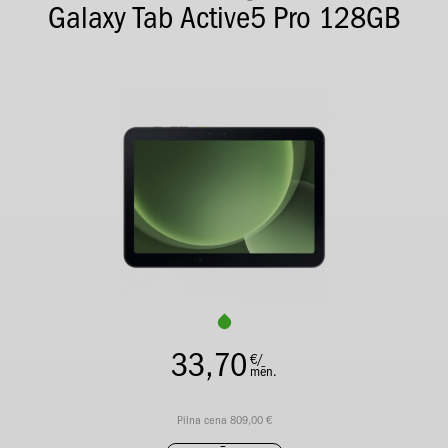
Galaxy Tab Active5 Pro 128GB
33,70
€/
mēn.
Pilna cena 809,00 €