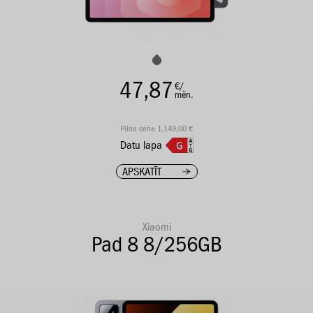
47,87
€/
mēn.
Pilna cena 1,149,00 €
Datu lapa
APSKATĪT
Xiaomi
Pad 8 8/256GB