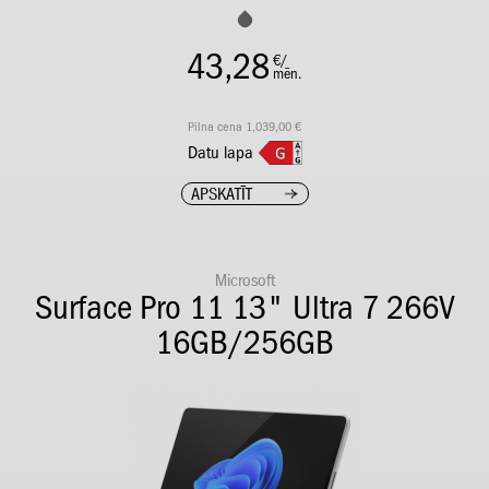
43,28
€/
mēn.
Pilna cena 1,039,00 €
Datu lapa
APSKATĪT
Microsoft
Surface Pro 11 13" Ultra 7 266V
16GB/256GB