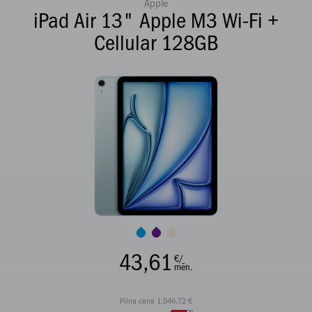
Apple
iPad Air 13" Apple M3 Wi-Fi +
Cellular 128GB
43,61
€/
mēn.
Pilna cena 1,046,72 €