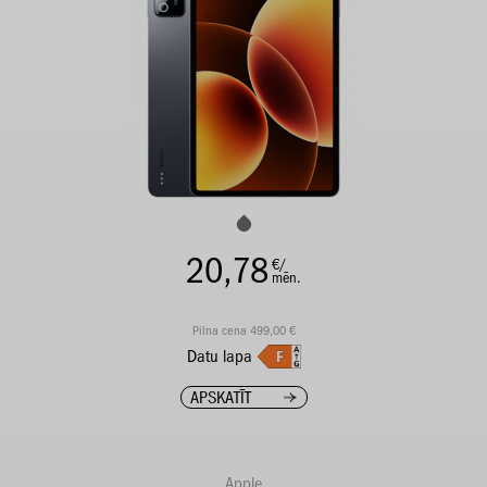
20,78
€/
mēn.
Pilna cena 499,00 €
Datu lapa
APSKATĪT
Apple