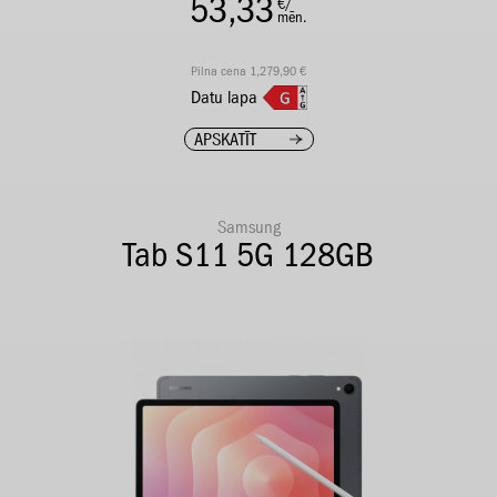
53,33
€/
mēn.
Pilna cena 1,279,90 €
Datu lapa
APSKATĪT
Samsung
Tab S11 5G 128GB