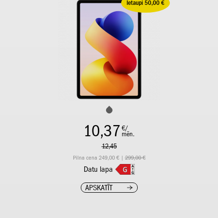
Ietaupi 50,00 €
10,37
€/
mēn.
12,45
Pilna cena 249,00 € |
299,00 €
Datu lapa
APSKATĪT