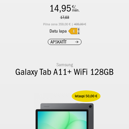
14,95
€/
mēn.
17,03
Pilna cena 359,00 € |
409,00 €
Datu lapa
APSKATĪT
Samsung
Galaxy Tab A11+ WiFi 128GB
Ietaupi 50,00 €