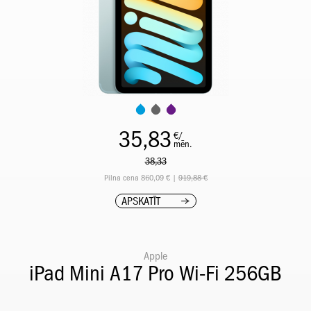
35,83
€/
mēn.
38,33
Pilna cena 860,09 € |
919,88 €
APSKATĪT
Apple
iPad Mini A17 Pro Wi-Fi 256GB