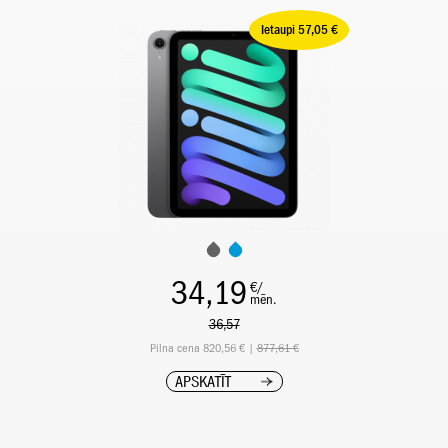
Ietaupi 57,05 €
34,19
€/
mēn.
36,57
Pilna cena 820,56 € |
877,61 €
APSKATĪT