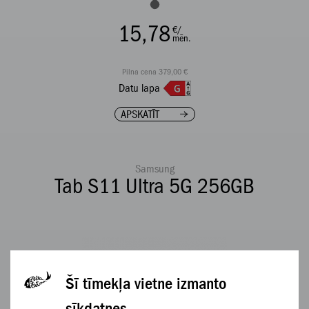
15,78
€/
mēn.
Pilna cena 379,00 €
Datu lapa
APSKATĪT
Samsung
Tab S11 Ultra 5G 256GB
Šī tīmekļa vietne izmanto
sīkdatnes