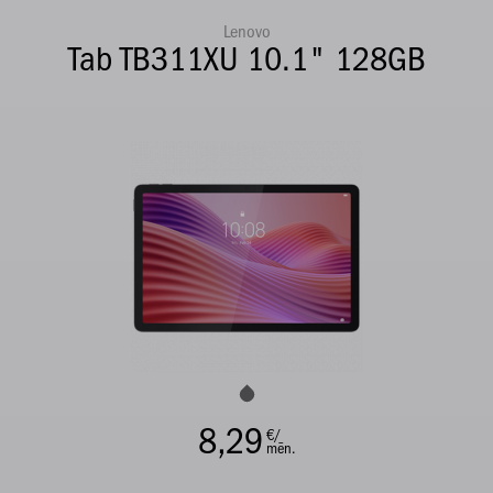
Lenovo
Tab TB311XU 10.1" 128GB
8,29
€/
mēn.