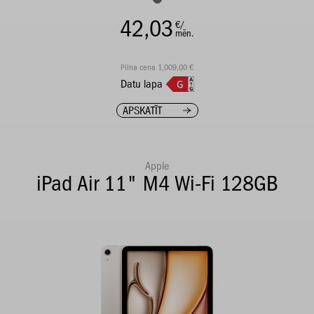
42,03
€/
mēn.
Pilna cena 1,009,00 €
Datu lapa
APSKATĪT
Apple
iPad Air 11" M4 Wi-Fi 128GB