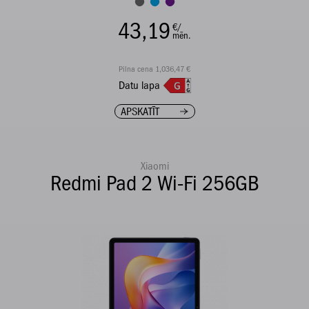
43,19
€/
mēn.
Pilna cena 1,036,47 €
Datu lapa
APSKATĪT
Xiaomi
Redmi Pad 2 Wi-Fi 256GB