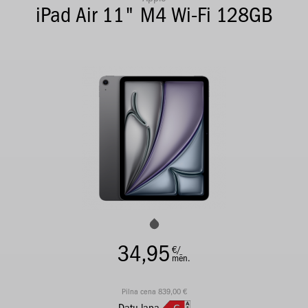
iPad Air 11" M4 Wi-Fi 128GB
34,95
€/
mēn.
Pilna cena 839,00 €
Datu lapa