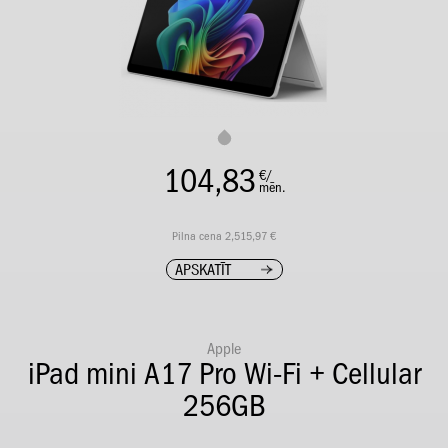
104,83
€/
mēn.
Pilna cena 2,515,97 €
APSKATĪT
Apple
iPad mini A17 Pro Wi-Fi + Cellular
256GB