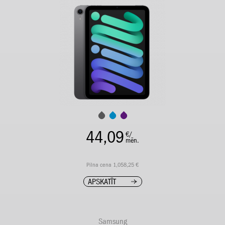
44,09
€/
mēn.
Pilna cena 1,058,25 €
APSKATĪT
Samsung