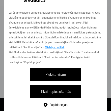
Lai šī tīmekļvietne darbotos, tiek izmantotas nepieciešamās sīkdatnes. Ar Jūsu
piekrišanu papildus var tikt izmantotas analītiskās sīkdatnes un mārketinga
sīkdatnes un pikseļi. Mārketinga sīkdatnes un pikseļi ļauj sekot līdzi
tīmekļvietnes apmeklētāju darbībām tajās, nodot ierobežotu informāciju par
apmeklētājiem un to sniegto informāciju mārketinga un analītikas pakalpojumu
sniedzējiem, tai skaitā sociālo tīklu platformām, kā arī mērīt un uzlabot reklāmu
66,20
€/
efektivitāti. Detalizēta informācija par izmantotajām sīkdatnēm pieejama
mēn.
uzklikšķinot “Papildopcijas” un
Sīkdatņu politikā
.
Piekrītiet visām izvēles sīkdatnēm noklikšķinot "Piekrītu visām", vai noraidiet
Pilna cena 1,589,00 €
izvēles sīkdatnes noklikšķinot “Tikai nepieciešamās”. Pielāgojiet izvēli
Datu lapa
noklikšķinot “Papildopcijas”.
APSKATĪT
Piekrītu visām
Apple
Tikai nepieciešamās
iPad mini A17 Pro Wi-Fi 512GB
Papildopcijas
TARIFI
PAPILDINI
E-VEIKALS
NĀC PIE ZZ
IZVĒLNE