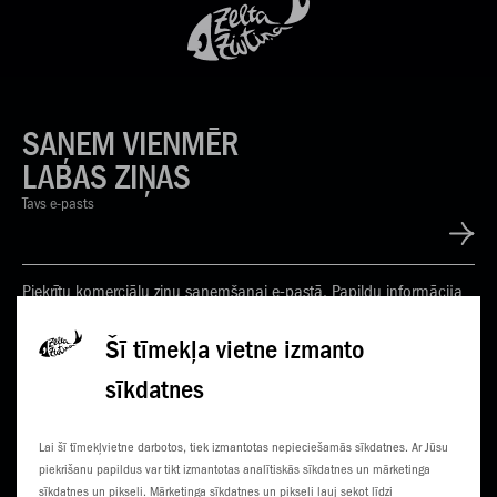
SAŅEM VIENMĒR
LABAS ZIŅAS
Tavs e-pasts
Piekrītu komerciālu ziņu saņemšanai e-pastā. Papildu informācija
Privātuma politikā
Šī tīmekļa vietne izmanto
sīkdatnes
KONTAKTI
JAUNUMI
Lai šī tīmekļvietne darbotos, tiek izmantotas nepieciešamās sīkdatnes. Ar Jūsu
KLIENTU CENTRI
ČEMPIONĀTS
piekrišanu papildus var tikt izmantotas analītiskās sīkdatnes un mārketinga
sīkdatnes un pikseļi. Mārketinga sīkdatnes un pikseļi ļauj sekot līdzi