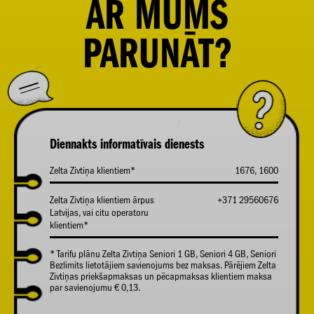
AR
MUMS
PARUNĀT?
Diennakts informatīvais dienests
Zelta Zivtiņa klientiem*
1676, 1600
Zelta Zivtiņa klientiem ārpus
+371 29560676
Latvijas, vai citu operatoru
klientiem*
* Tarifu plānu Zelta Zivtiņa Seniori 1 GB, Seniori 4 GB, Seniori
Bezlimits lietotājiem savienojums bez maksas. Pārējiem Zelta
Zivtiņas priekšapmaksas un pēcapmaksas klientiem maksa
par savienojumu € 0,13.