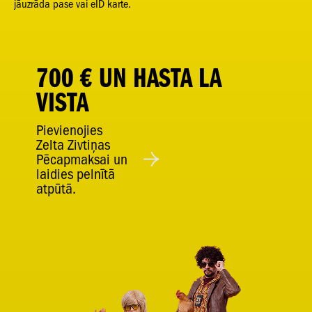
jāuzrāda pase vai eID karte.
700 € UN HASTA LA
VISTA
Pievienojies
Zelta Zivtiņas
Pēcapmaksai un
laidies pelnītā
atpūtā.