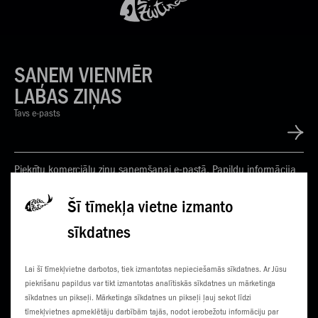
SAŅEM VIENMĒR
LABAS ZIŅAS
Tavs e-pasts
Piekrītu komerciālu ziņu saņemšanai e-pastā. Papildu informācija
Privātuma politikā
Šī tīmekļa vietne izmanto
sīkdatnes
KONTAKTI
JAUNUMI
Lai šī tīmekļvietne darbotos, tiek izmantotas nepieciešamās sīkdatnes. Ar Jūsu
KLIENTU CENTRI
ČEMPIONĀTS
piekrišanu papildus var tikt izmantotas analītiskās sīkdatnes un mārketinga
sīkdatnes un pikseļi. Mārketinga sīkdatnes un pikseļi ļauj sekot līdzi
SŪTI SMS
3G NORIETS
tīmekļvietnes apmeklētāju darbībām tajās, nodot ierobežotu informāciju par