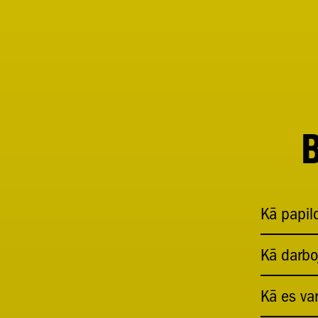
B
Kā papild
Kā darboj
Kā es var