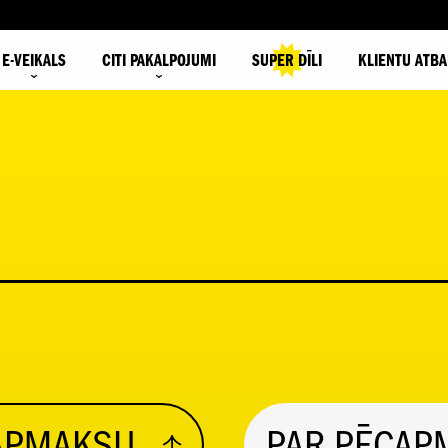
E-VEIKALS
CITI PAKALPOJUMI
SUPER DĪLI
KLIENTU ATBA
ŠAPMAKSU
PAR PĒCAP