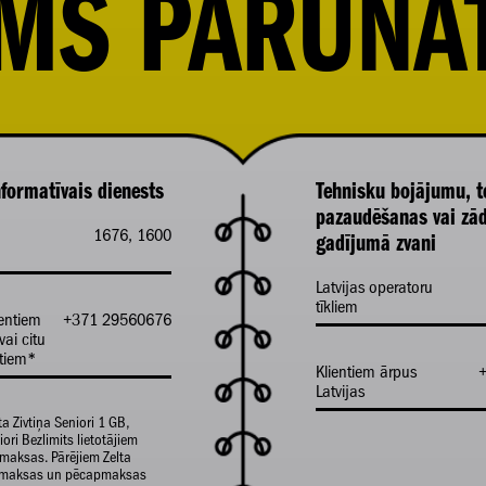
MS PARUNĀ
formatīvais dienests
Tehnisku bojājumu, t
pazaudēšanas vai zā
1676, 1600
gadījumā zvani
Latvijas operatoru
tīkliem
ientiem
+371 29560676
vai citu
ntiem*
Klientiem ārpus
Latvijas
ta Zivtiņa Seniori 1 GB,
ori Bezlimits lietotājiem
maksas. Pārējiem Zelta
apmaksas un pēcapmaksas