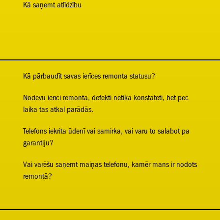
Kā saņemt atlīdzību
Kā pārbaudīt savas ierīces remonta statusu?
Nodevu ierīci remontā, defekti netika konstatēti, bet pēc
laika tas atkal parādās.
Telefons iekrita ūdenī vai samirka, vai varu to salabot pa
garantiju?
Vai varēšu saņemt maiņas telefonu, kamēr mans ir nodots
remontā?