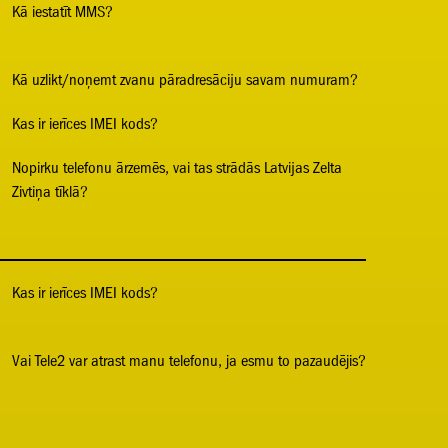
Kā iestatīt MMS?
Kā uzlikt/noņemt zvanu pāradresāciju savam numuram?
Kas ir ierīces IMEI kods?
Nopirku telefonu ārzemēs, vai tas strādās Latvijas Zelta
Zivtiņa tīklā?
Kas ir ierīces IMEI kods?
Vai Tele2 var atrast manu telefonu, ja esmu to pazaudējis?