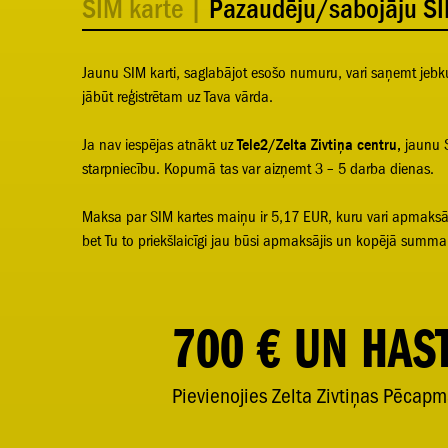
SIM karte
|
Pazaudēju/sabojāju SI
Jaunu SIM karti, saglabājot esošo numuru, vari saņemt jeb
jābūt reģistrētam uz Tava vārda.
Ja nav iespējas atnākt uz
Tele2/Zelta Zivtiņa centru
,
jaunu S
starpniecību. Kopumā tas var aizņemt 3 – 5 darba dienas.
Maksa par SIM kartes maiņu ir 5,17 EUR, kuru vari apmaksāt 
bet Tu to priekšlaicīgi jau būsi apmaksājis un kopējā sum
700 € UN HAST
Pievienojies Zelta Zivtiņas Pēcapm