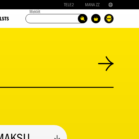
TELE2
MANA ZZ
Meklēt
LSTS
MAKSU