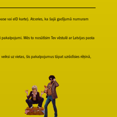
ase vai eID karte). Atceries, ka šajā gadījumā numuram
 pakalpojumi. Mēs to nosūtīsim Tev vēstulē ar Latvijas pasta
iksi uz vietas, šis pakalpojumus tāpat uzrādīsies rēķinā,