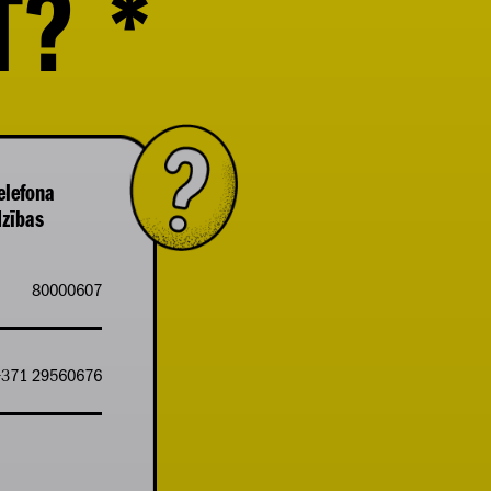
T?
*
elefona
dzības
80000607
+371 29560676