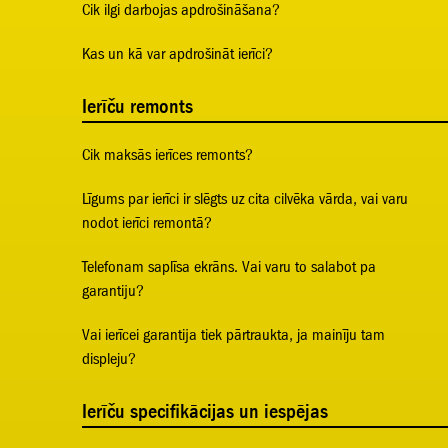
Cik ilgi darbojas apdrošināšana?
Kas un kā var apdrošināt ierīci?
Ierīču remonts
Cik maksās ierīces remonts?
Līgums par ierīci ir slēgts uz cita cilvēka vārda, vai varu
nodot ierīci remontā?
Telefonam saplīsa ekrāns. Vai varu to salabot pa
garantiju?
Vai ierīcei garantija tiek pārtraukta, ja mainīju tam
displeju?
Ierīču specifikācijas un iespējas