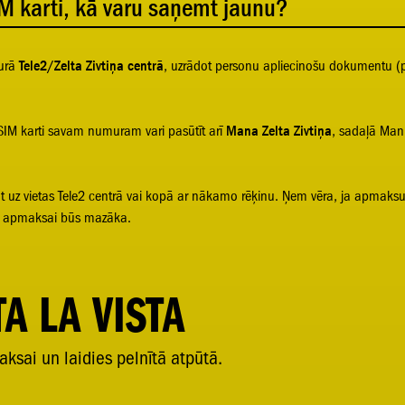
M karti, kā varu saņemt jaunu?
kurā
Tele2/Zelta Zivtiņa centrā
, uzrādot personu apliecinošu dokumentu (p
IM karti savam numuram vari pasūtīt arī
Mana Zelta Zivtiņa
, sadaļā Mani
uz vietas Tele2 centrā vai kopā ar nākamo rēķinu. Ņem vēra, ja apmaksu ve
ma apmaksai būs mazāka.
A LA VISTA
aksai un laidies pelnītā atpūtā.