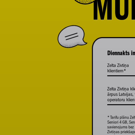
MU
Diennakts in
Zelta Zivtiņa
klientiem*
Zelta Zivtiņa kl
ārpus Latvijas, 
operatoru klie
* Tarifu plānu Zel
Seniori 4 GB, Seni
savienojums bez 
Zivtiņas priekš