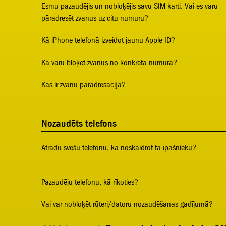
Esmu pazaudējis un nobloķējis savu SIM karti. Vai es varu
pāradresēt zvanus uz citu numuru?
Kā iPhone telefonā izveidot jaunu Apple ID?
Kā varu bloķēt zvanus no konkrēta numura?
Kas ir zvanu pāradresācija?
Nozaudēts telefons
Atradu svešu telefonu, kā noskaidrot tā īpašnieku?
Pazaudēju telefonu, kā rīkoties?
Vai var nobloķēt rūteri/datoru nozaudēšanas gadījumā?