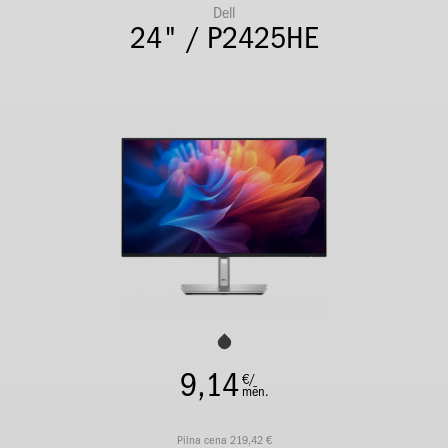
Dell
24" / P2425HE
9,14
€/
mēn.
Pilna cena 219,42 €