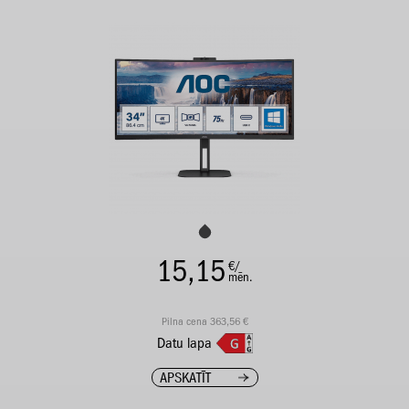
15,15
€/
mēn.
Pilna cena 363,56 €
Datu lapa
APSKATĪT