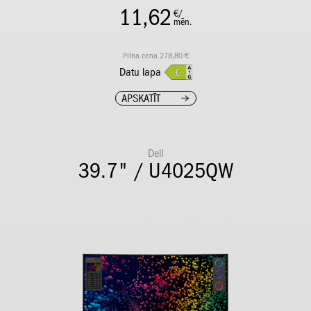
11,62
€/
mēn.
Pilna cena 278,80 €
Datu lapa
APSKATĪT
Dell
39.7" / U4025QW