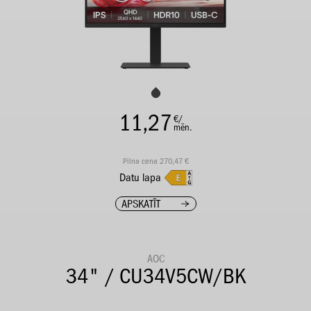
11,27
€/
mēn.
Pilna cena 270,47 €
Datu lapa
APSKATĪT
AOC
34" / CU34V5CW/BK