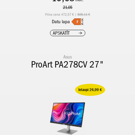
21,05
Pilna cena 472,57 € |
505,11 €
Datu lapa
APSKATĪT
Asus
ProArt PA278CV 27"
Ietaupi 26,99 €