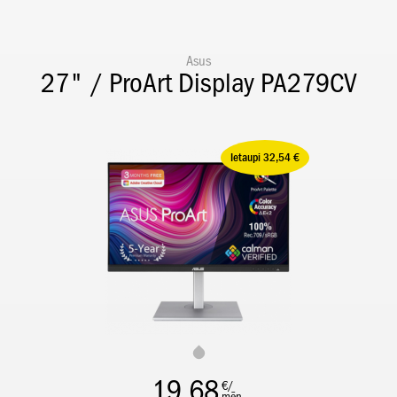
Asus
27" / ProArt Display PA279CV
Ietaupi 32,54 €
19,68
€/
mēn.