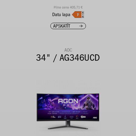
Pilna cena 405,71 €
Datu lapa
APSKATĪT
AOC
34" / AG346UCD