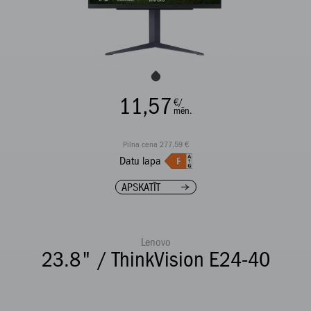
11,57
€/
mēn.
Pilna cena 277,59 €
Datu lapa
APSKATĪT
Lenovo
23.8" / ThinkVision E24-40