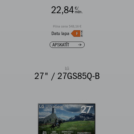
22,84
€/
mēn.
Pilna cena 548,16 €
Datu lapa
APSKATĪT
LG
27" / 27GS85Q-B