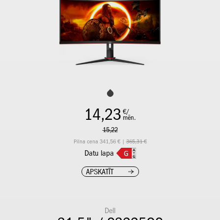
14,23
€/
mēn.
15,22
Pilna cena 341,56 € |
365,31 €
Datu lapa
APSKATĪT
Dell