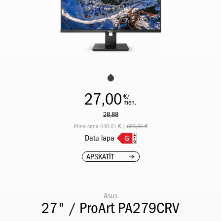
27,00
€/
mēn.
28,88
Pilna cena 648,01 € |
693,06 €
Datu lapa
APSKATĪT
Asus
27" / ProArt PA279CRV