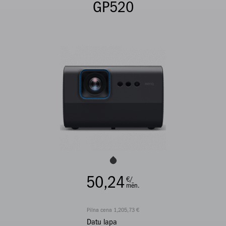
GP520
50,24
€/
mēn.
Pilna cena 1,205,73 €
Datu lapa