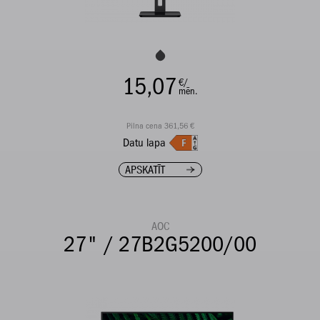
15,07
€/
mēn.
Pilna cena 361,56 €
Datu lapa
APSKATĪT
AOC
27" / 27B2G5200/00