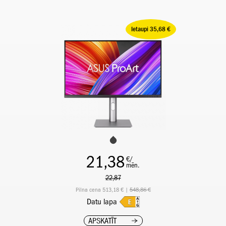
Ietaupi 35,68 €
21,38
€/
mēn.
22,87
Pilna cena 513,18 € |
548,86 €
Datu lapa
APSKATĪT