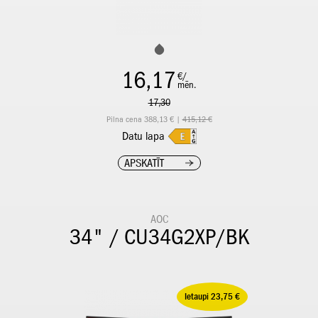
16,17
€/
mēn.
17,30
Pilna cena 388,13 € |
415,12 €
Datu lapa
APSKATĪT
AOC
34" / CU34G2XP/BK
Ietaupi 23,75 €