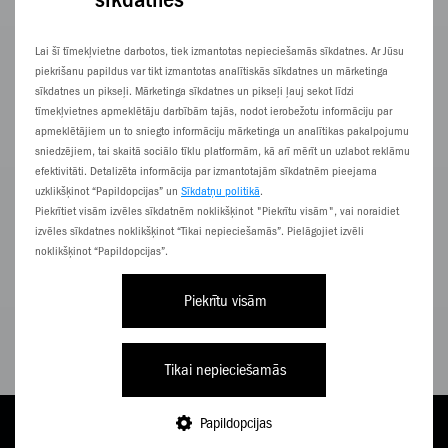
Dell
31.5" / P3225QE
Lai šī tīmekļvietne darbotos, tiek izmantotas nepieciešamās sīkdatnes. Ar Jūsu
piekrišanu papildus var tikt izmantotas analītiskās sīkdatnes un mārketinga
sīkdatnes un pikseļi. Mārketinga sīkdatnes un pikseļi ļauj sekot līdzi
tīmekļvietnes apmeklētāju darbībām tajās, nodot ierobežotu informāciju par
apmeklētājiem un to sniegto informāciju mārketinga un analītikas pakalpojumu
sniedzējiem, tai skaitā sociālo tīklu platformām, kā arī mērīt un uzlabot reklāmu
efektivitāti. Detalizēta informācija par izmantotajām sīkdatnēm pieejama
uzklikšķinot “Papildopcijas” un
Sīkdatņu politikā
.
Piekrītiet visām izvēles sīkdatnēm noklikšķinot "Piekrītu visām", vai noraidiet
izvēles sīkdatnes noklikšķinot “Tikai nepieciešamās”. Pielāgojiet izvēli
noklikšķinot “Papildopcijas”.
Piekrītu visām
Tikai nepieciešamās
26,25
€/
mēn.
Papildopcijas
TARIFI
PAPILDINI
E-VEIKALS
NĀC PIE ZZ
IZVĒLNE