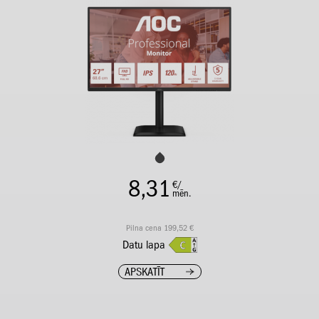
8,31
€/
mēn.
Pilna cena 199,52 €
Datu lapa
APSKATĪT