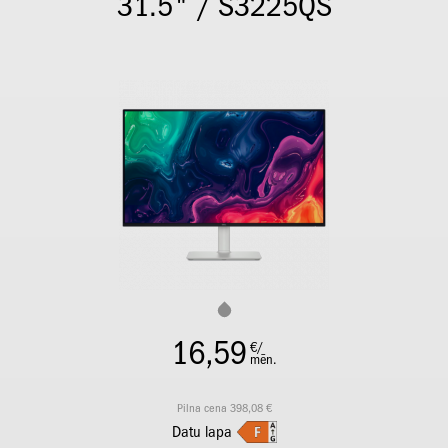
31.5" / S3225QS
16,59
€/
mēn.
Pilna cena 398,08 €
Datu lapa