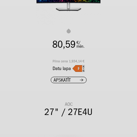
80,59
€/
mēn.
Pilna cena 1,934,14 €
Datu lapa
APSKATĪT
AOC
27" / 27E4U