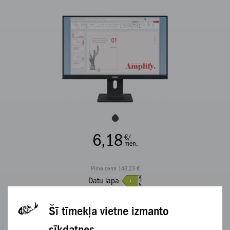
6,18
€/
mēn.
Pilna cena 148,23 €
Datu lapa
APSKATĪT
Šī tīmekļa vietne izmanto
sīkdatnes