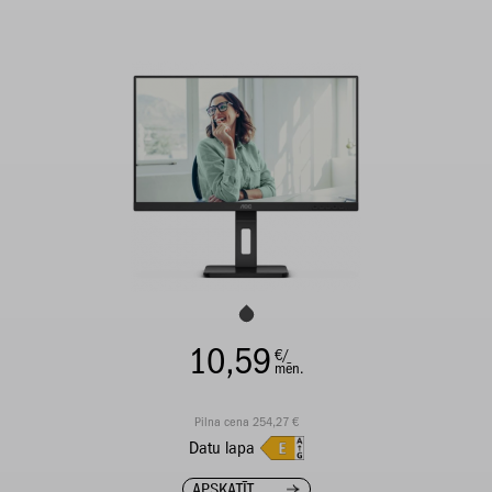
10,59
€/
mēn.
Pilna cena 254,27 €
Datu lapa
APSKATĪT