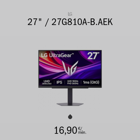
LG
27" / 27G810A-B.AEK
16,90
€/
mēn.