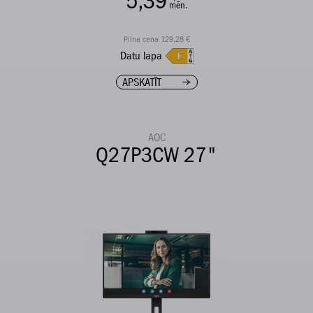
5,39
mēn.
Pilna cena 129,28 €
Datu lapa
APSKATĪT
AOC
Q27P3CW 27"