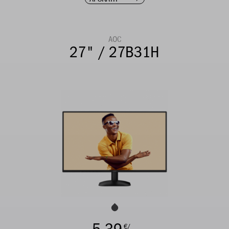
AOC
27" / 27B31H
€/