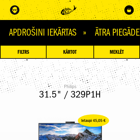
OŠINI IEKĀRTAS » ĀTRA PIEGĀDE » 
FILTRS
KĀRTOT
MEKLĒT
Philips
31.5" / 329P1H
Ietaupi 45,05 €