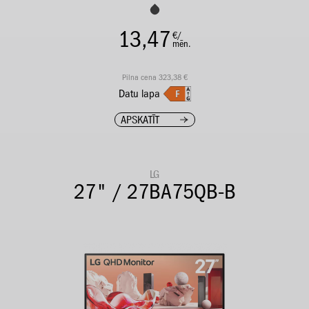
13,47
€/
mēn.
Pilna cena 323,38 €
Datu lapa
APSKATĪT
LG
27" / 27BA75QB-B