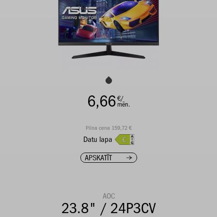
6,66
€/
mēn.
Pilna cena 159,72 €
Datu lapa
APSKATĪT
AOC
23.8" / 24P3CV