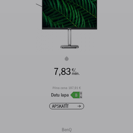
7,83
€/
mēn.
Pilna cena 187,91 €
Datu lapa
APSKATĪT
BenQ