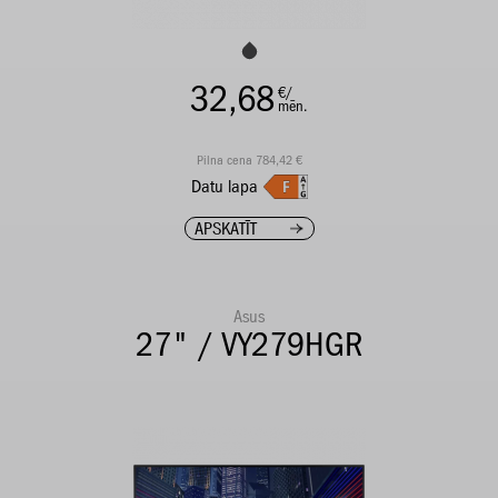
32,68
€/
mēn.
Pilna cena 784,42 €
Datu lapa
APSKATĪT
Asus
27" / VY279HGR