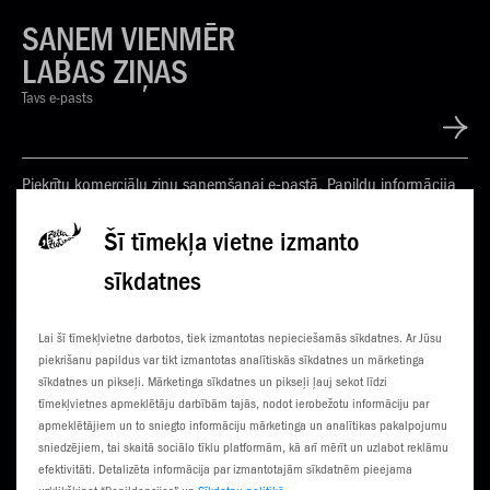
SAŅEM VIENMĒR
LABAS ZIŅAS
Tavs e-pasts
Piekrītu komerciālu ziņu saņemšanai e-pastā. Papildu informācija
Privātuma politikā
Šī tīmekļa vietne izmanto
sīkdatnes
KONTAKTI
JAUNUMI
Lai šī tīmekļvietne darbotos, tiek izmantotas nepieciešamās sīkdatnes. Ar Jūsu
KLIENTU CENTRI
ČEMPIONĀTS
piekrišanu papildus var tikt izmantotas analītiskās sīkdatnes un mārketinga
sīkdatnes un pikseļi. Mārketinga sīkdatnes un pikseļi ļauj sekot līdzi
SŪTI SMS
3G NORIETS
tīmekļvietnes apmeklētāju darbībām tajās, nodot ierobežotu informāciju par
apmeklētājiem un to sniegto informāciju mārketinga un analītikas pakalpojumu
TŪRISTIEM
sniedzējiem, tai skaitā sociālo tīklu platformām, kā arī mērīt un uzlabot reklāmu
efektivitāti. Detalizēta informācija par izmantotajām sīkdatnēm pieejama