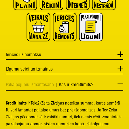
Ierīces uz nomaksu
Līgumu veidi un izmaiņas
Pakalpojumu izmantošana
| Kas ir kredītlimits?
Kredītlimits
ir Tele2/Zelta Zivtiņas noteikta summa, kuras apmērā
Tu vari izmantot pakalpojumus bez priekšapmaksas. Ja Tev Zelta
Zivtiņas pēcapmaksā ir vairāki numuri, tiek ņemts vērā izmantotais
pakalpojumu apmērs visiem numuriem kopā. Pakalpojumu