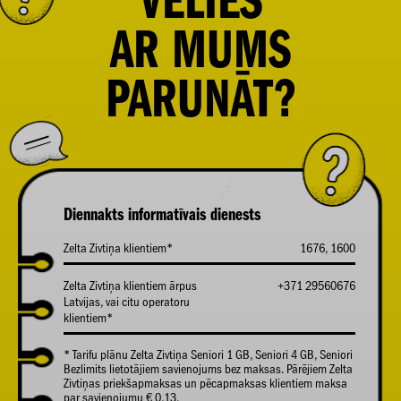
VĒLIES
AR
MUMS
PARUNĀT?
Diennakts informatīvais dienests
Zelta Zivtiņa klientiem*
1676, 1600
Zelta Zivtiņa klientiem ārpus
+371 29560676
Latvijas, vai citu operatoru
klientiem*
* Tarifu plānu Zelta Zivtiņa Seniori 1 GB, Seniori 4 GB, Seniori
Bezlimits lietotājiem savienojums bez maksas. Pārējiem Zelta
Zivtiņas priekšapmaksas un pēcapmaksas klientiem maksa
par savienojumu € 0,13.