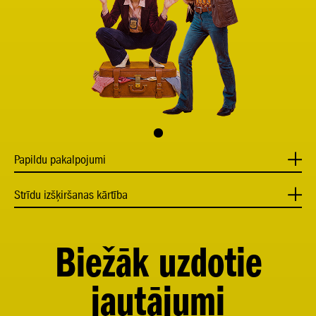
Papildu pakalpojumi
Strīdu izšķiršanas kārtība
Biežāk uzdotie
jautājumi