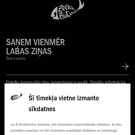
SAŅEM VIENMĒR
LABAS ZIŅAS
Tavs e-pasts
Piekrītu komerciālu ziņu saņemšanai e-pastā. Papildu informācija
Privātuma politikā
Šī tīmekļa vietne izmanto
sīkdatnes
KONTAKTI
JAUNUMI
Lai šī tīmekļvietne darbotos, tiek izmantotas nepieciešamās sīkdatnes. Ar Jūsu
KLIENTU CENTRI
ČEMPIONĀTS
piekrišanu papildus var tikt izmantotas analītiskās sīkdatnes un mārketinga