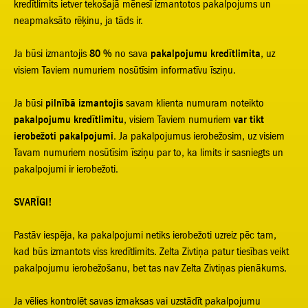
kredītlimits ietver tekošajā mēnesī izmantotos pakalpojums un
neapmaksāto rēķinu, ja tāds ir.
Ja būsi izmantojis
80 %
no sava
pakalpojumu kredītlimita
, uz
visiem Taviem numuriem nosūtīsim informatīvu īsziņu.
Ja būsi
pilnībā izmantojis
savam klienta numuram noteikto
pakalpojumu kredītlimitu
, visiem Taviem numuriem
var tikt
ierobežoti pakalpojumi
. Ja pakalpojumus ierobežosim, uz visiem
Tavam numuriem nosūtīsim īsziņu par to, ka limits ir sasniegts un
pakalpojumi ir ierobežoti.
SVARĪGI!
Pastāv iespēja, ka pakalpojumi netiks ierobežoti uzreiz pēc tam,
kad būs izmantots viss kredītlimits. Zelta Zivtiņa patur tiesības veikt
pakalpojumu ierobežošanu, bet tas nav Zelta Zivtiņas pienākums.
Ja vēlies kontrolēt savas izmaksas vai uzstādīt pakalpojumu