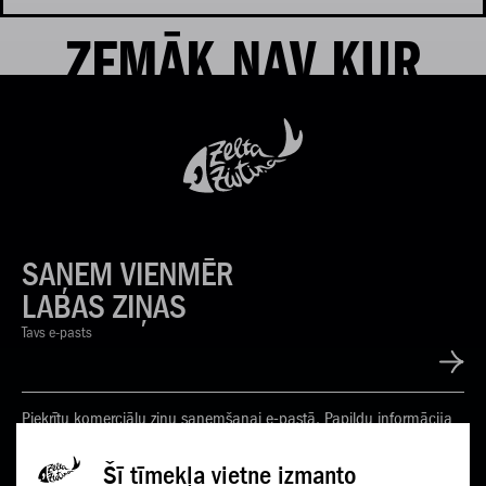
ZEMĀK NAV KUR
SAŅEM VIENMĒR
LABAS ZIŅAS
Tavs e-pasts
Piekrītu komerciālu ziņu saņemšanai e-pastā. Papildu informācija
Privātuma politikā
Šī tīmekļa vietne izmanto