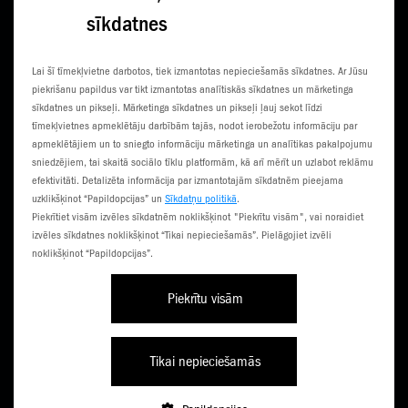
sīkdatnes
KONTAKTI
JAUNUMI
Lai šī tīmekļvietne darbotos, tiek izmantotas nepieciešamās sīkdatnes. Ar Jūsu
KLIENTU CENTRI
ČEMPIONĀTS
piekrišanu papildus var tikt izmantotas analītiskās sīkdatnes un mārketinga
sīkdatnes un pikseļi. Mārketinga sīkdatnes un pikseļi ļauj sekot līdzi
SŪTI SMS
3G NORIETS
tīmekļvietnes apmeklētāju darbībām tajās, nodot ierobežotu informāciju par
apmeklētājiem un to sniegto informāciju mārketinga un analītikas pakalpojumu
TŪRISTIEM
sniedzējiem, tai skaitā sociālo tīklu platformām, kā arī mērīt un uzlabot reklāmu
efektivitāti. Detalizēta informācija par izmantotajām sīkdatnēm pieejama
uzklikšķinot “Papildopcijas” un
Sīkdatņu politikā
.
Piekrītiet visām izvēles sīkdatnēm noklikšķinot "Piekrītu visām", vai noraidiet
izvēles sīkdatnes noklikšķinot “Tikai nepieciešamās”. Pielāgojiet izvēli
noklikšķinot “Papildopcijas”.
Piekrītu visām
Līgumi un noteikumi
Privātuma politika
Piekļūstamība
Tikai nepieciešamās