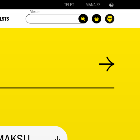
TELE2
MANA ZZ
Meklēt
LSTS
MAKSU