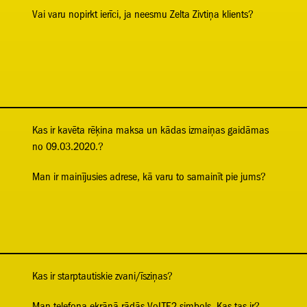
Vai varu nopirkt ierīci, ja neesmu Zelta Zivtiņa klients?
Kas ir kavēta rēķina maksa un kādas izmaiņas gaidāmas
no 09.03.2020.?
Man ir mainījusies adrese, kā varu to samainīt pie jums?
Kas ir starptautiskie zvani/īsziņas?
Man telefona ekrānā rādās VoLTE2 simbols. Kas tas ir?