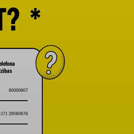
T?
*
elefona
dzības
80000607
+371 29560676