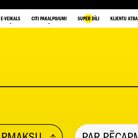
E-VEIKALS
CITI PAKALPOJUMI
SUPER DĪLI
KLIENTU ATBA
ŠAPMAKSU
PAR PĒCAP