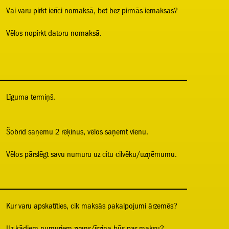
Vai varu pirkt ierīci nomaksā, bet bez pirmās iemaksas?
Vēlos nopirkt datoru nomaksā.
Līguma termiņš.
Šobrīd saņemu 2 rēķinus, vēlos saņemt vienu.
Vēlos pārslēgt savu numuru uz citu cilvēku/uzņēmumu.
Kur varu apskatīties, cik maksās pakalpojumi ārzemēs?
Uz kādiem numuriem zvans/īsziņa būs par maksu?