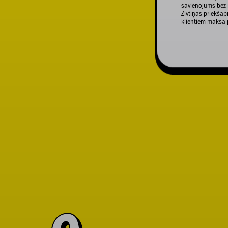
savienojums bez 
Zivtiņas priekš
klientiem maksa 