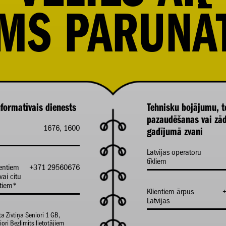
MS PARUNĀ
formatīvais dienests
Tehnisku bojājumu, t
pazaudēšanas vai zā
1676, 1600
gadījumā zvani
Latvijas operatoru
tīkliem
ientiem
+371 29560676
vai citu
ntiem*
Klientiem ārpus
Latvijas
ta Zivtiņa Seniori 1 GB,
ori Bezlimits lietotājiem