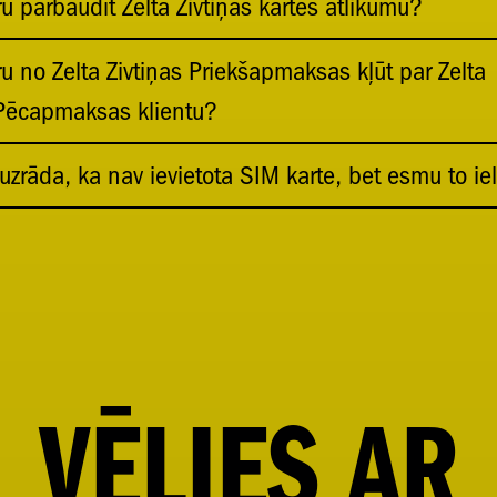
u pārbaudīt Zelta Zivtiņas kartes atlikumu?
u no Zelta Zivtiņas Priekšapmaksas kļūt par Zelta
 Pēcapmaksas klientu?
uzrāda, ka nav ievietota SIM karte, bet esmu to iel
VĒLIES
AR