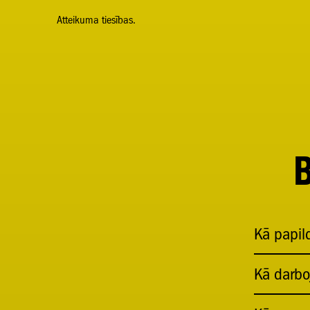
Atteikuma tiesības.
B
Kā papild
Kā darboj