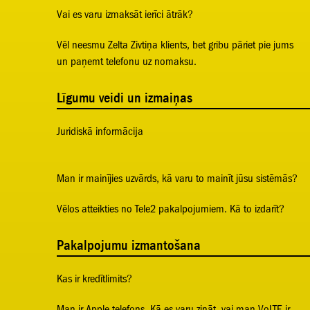
Vai es varu izmaksāt ierīci ātrāk?
Vēl neesmu Zelta Zivtiņa klients, bet gribu pāriet pie jums
un paņemt telefonu uz nomaksu.
Līgumu veidi un izmaiņas
Juridiskā informācija
Man ir mainījies uzvārds, kā varu to mainīt jūsu sistēmās?
Vēlos atteikties no Tele2 pakalpojumiem. Kā to izdarīt?
Pakalpojumu izmantošana
Kas ir kredītlimits?
Man ir Apple telefons. Kā es varu zināt, vai man VoLTE ir