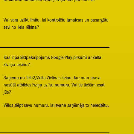
Vai varu uzlikt limitu, lai kontrolētu izmaksas un pasargātu
sevi no liela rēķina?
Kas ir papildpakalpojums Google Play pirkumi ar Zelta
Zivtiņa rēķinu?
Saņemu no Tele2/Zelta Zivtiņas īsziņu, kur man prasa
nosūtīt atbildes īsziņu uz īsu numuru. Vai tie tiešām esat
jūs?
Vēlos slēpt savu numuru, lai zvana saņēmējs to neredzētu.