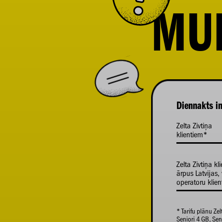
MU
Diennakts in
Zelta Zivtiņa
klientiem*
Zelta Zivtiņa kl
ārpus Latvijas, 
operatoru klie
* Tarifu plānu Zel
Seniori 4 GB, Seni