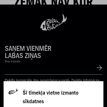
ZEMĀK NAV KUR
SAŅEM VIENMĒR
LABAS ZIŅAS
Tavs e-pasts
Piekrītu komerciālu ziņu saņemšanai e-pastā. Papildu informācija
Privātuma politikā
Šī tīmekļa vietne izmanto
sīkdatnes
KONTAKTI
JAUNUMI