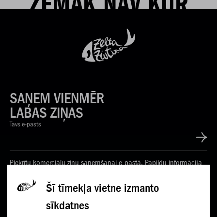
ZEMĀK NAV KUR
SAŅEM VIENMĒR
LABAS ZIŅAS
Tavs e-pasts
Piekrītu komerciālu ziņu saņemšanai e-pastā. Papildu informācija
Privātuma politikā
Šī tīmekļa vietne izmanto
sīkdatnes
KONTAKTI
JAUNUMI