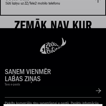
Sūti īsziņu uz ZZ/Tele2 mobilo telefonu
ZEMĀK NAV KUR
SAŅEM VIENMĒR
LABAS ZIŅAS
Tavs e-pasts
Piekrītu komerciālu ziņu saņemšanai e-pastā. Papildu informācija