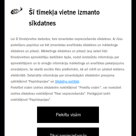
Privātuma politikā
Šī tīmekļa vietne izmanto
sīkdatnes
KONTAKTI
JAUNUMI
Lai šī tīmekļvietne darbotos, tiek izmantotas nepieciešamās sīkdatnes. Ar Jūsu
KLIENTU CENTRI
ČEMPIONĀTS
piekrišanu papildus var tikt izmantotas analītiskās sīkdatnes un mārketinga
sīkdatnes un pikseļi. Mārketinga sīkdatnes un pikseļi ļauj sekot līdzi
SŪTI SMS
3G NORIETS
tīmekļvietnes apmeklētāju darbībām tajās, nodot ierobežotu informāciju par
apmeklētājiem un to sniegto informāciju mārketinga un analītikas pakalpojumu
TŪRISTIEM
sniedzējiem, tai skaitā sociālo tīklu platformām, kā arī mērīt un uzlabot reklāmu
efektivitāti. Detalizēta informācija par izmantotajām sīkdatnēm pieejama
uzklikšķinot “Papildopcijas” un
Sīkdatņu politikā
.
Piekrītiet visām izvēles sīkdatnēm noklikšķinot "Piekrītu visām", vai noraidiet
izvēles sīkdatnes noklikšķinot “Tikai nepieciešamās”. Pielāgojiet izvēli
noklikšķinot “Papildopcijas”.
Piekrītu visām
Līgumi un noteikumi
Privātuma politika
Piekļūstamība
Tikai nepieciešamās