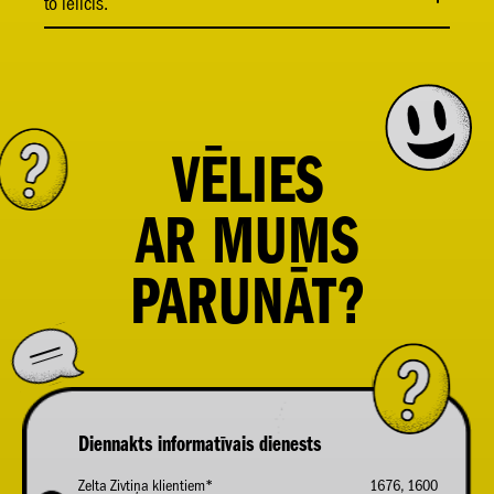
to ielicis.
VĒLIES
AR
MUMS
PARUNĀT?
Diennakts informatīvais dienests
Zelta Zivtiņa klientiem*
1676, 1600