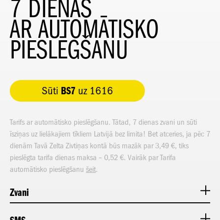
7 DIENAS
AR AUTOMĀTISKO
PIESLĒGŠANU
BS7
Sūti
uz 1616
Tarifs ar automātisko pieslēgšanu. Tātad, 7 dienas zvani un sūti
īsziņas uz lielākajiem tīkliem Latvijā bez limita! Bet atceries, ja pēc 7
dienām Tavā Zelta Zivtiņas kontā būs mazāk par 3,49 €, tiks
pieslēgta tarifa dienas maksa – 0,52 €. Vairāk par Tarifa
automātisko pieslēgšanu
šeit
.
Zvani