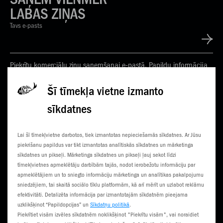
LABAS ZIŅAS
Tavs e-pasts
Piekrītu komerciālu ziņu saņemšanai e-pastā. Papildu informācija
Privātuma politikā
Šī tīmekļa vietne izmanto
sīkdatnes
KONTAKTI
JAUNUMI
Lai šī tīmekļvietne darbotos, tiek izmantotas nepieciešamās sīkdatnes. Ar Jūsu
KLIENTU CENTRI
ČEMPIONĀTS
piekrišanu papildus var tikt izmantotas analītiskās sīkdatnes un mārketinga
sīkdatnes un pikseļi. Mārketinga sīkdatnes un pikseļi ļauj sekot līdzi
SŪTI SMS
3G NORIETS
tīmekļvietnes apmeklētāju darbībām tajās, nodot ierobežotu informāciju par
apmeklētājiem un to sniegto informāciju mārketinga un analītikas pakalpojumu
TŪRISTIEM
sniedzējiem, tai skaitā sociālo tīklu platformām, kā arī mērīt un uzlabot reklāmu
efektivitāti. Detalizēta informācija par izmantotajām sīkdatnēm pieejama
uzklikšķinot “Papildopcijas” un
Sīkdatņu politikā
.
Piekrītiet visām izvēles sīkdatnēm noklikšķinot "Piekrītu visām", vai noraidiet