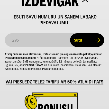
IZDEVĪGĀK
IESŪTI SAVU NUMURU UN SAŅEM LABĀKO
PIEDĀVĀJUMU!
Sūtīt
Atstāj numuru, mēs atzvanīsim, izstāstīsim un pieslēgsim izvēlēto pakalpojumu ar
izdevīgiem nosacījumiem!
Ar šo Tu apliecini, ka vēlies, lai Tele2 ar Tevi sazinās,
zvanot un sūtot SMS uz numuru, kuru norādīji, 12 mēnešu periodā. Lai noslēgtu
līgumu, Tev jābūt
PILNGADĪGAM
un šī numura īpašniekam. Piekrišanu vari atsaukt
zvana laikā. Vairāk informācijas
Privātuma politikā
.
VAI PIESLĒDZ TELE2 TARIFU AR 50% ATLAIDI PATS