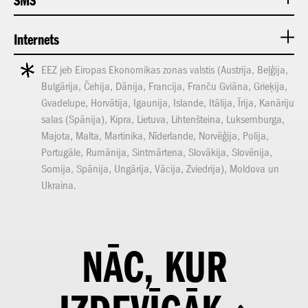
SMS
Internets
EEZ jeb Eiropas Ekonomikas zonas valstis (Austrija, Beļģija,
Bulgārija, Čehija, Dānija, Francija, Franču Gviāna, Grieķija,
Gvadelupe, Horvātija, Igaunija, Islande, Itālija, Īrija, Kanāriju
salas (Spānija), Kipra, Lietuva, Lihtenšteina, Luksemburga,
Majota, Malta, Martinika, Nīderlande, Norvēģija, Polija,
Portugāle, Rumānija, Sintmārtena, Slovākija, Slovēnija,
Somija, Spānija, Ungārija, Vācija, Zviedrija), Moldova un
Ukraina.
NĀC, KUR