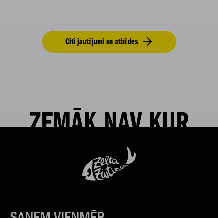
Citi jautājumi un atbildes
ZEMĀK NAV KUR
SAŅEM VIENMĒR