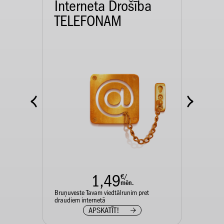
I
Interneta Drošība
A k
TELEFONAM
lie
1,49
€/
Pieslēd
mēn.
maksa
 saņem
Bruņuveste Tavam viedtālrunim pret
ties!
draudiem internetā
APSKATĪT!