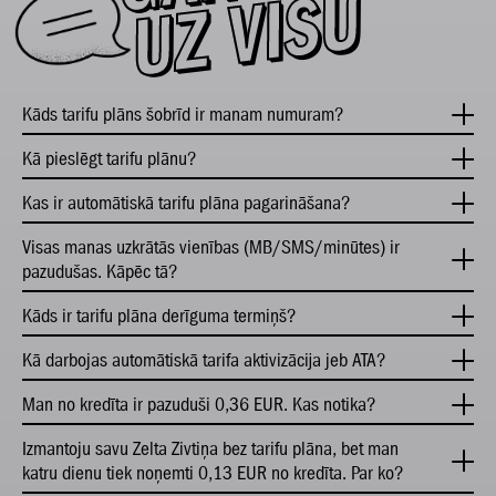
U
Kāds tarifu plāns šobrīd ir manam numuram?
Kā pieslēgt tarifu plānu?
Kas ir automātiskā tarifu plāna pagarināšana?
Visas manas uzkrātās vienības (MB/SMS/minūtes) ir
pazudušas. Kāpēc tā?
Kāds ir tarifu plāna derīguma termiņš?
Kā darbojas automātiskā tarifa aktivizācija jeb ATA?
Man no kredīta ir pazuduši 0,36 EUR. Kas notika?
Izmantoju savu Zelta Zivtiņa bez tarifu plāna, bet man
katru dienu tiek noņemti 0,13 EUR no kredīta. Par ko?