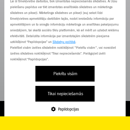
Lai šī tīmekļvietne darbotos, tiek izmantotas nepieciešamās sīkdatnes. Ar Jūsu
Logitech
piekrišanu papildus var tikt izmantotas analītiskās sīkdatnes un mārketinga
M650
sīkdatnes un pikseļi. Mārketinga sīkdatnes un pikseļi ļauj sekot līdzi
tīmekļvietnes apmeklētāju darbībām tajās, nodot ierobežotu informāciju par
apmeklētājiem un to sniegto informāciju mārketinga un analītikas pakalpojumu
sniedzējiem, tai skaitā sociālo tīklu platformām, kā arī mērīt un uzlabot reklāmu
efektivitāti. Detalizēta informācija par izmantotajām sīkdatnēm pieejama
uzklikšķinot “Papildopcijas” un
Sīkdatņu politikā
.
Piekrītiet visām izvēles sīkdatnēm noklikšķinot "Piekrītu visām", vai noraidiet
izvēles sīkdatnes noklikšķinot “Tikai nepieciešamās”. Pielāgojiet izvēli
noklikšķinot “Papildopcijas”.
Piekrītu visām
Tikai nepieciešamās
1,68
Papildopcijas
€/
TARIFI
PAPILDINI
E-VEIKALS
NĀC PIE ZZ
IZVĒLNE
mēn.
Pilna cena 40,25 €