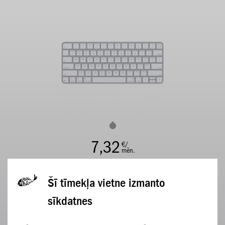
7,32
€/
mēn.
Pilna cena 175,56 €
Šī tīmekļa vietne izmanto
APSKATĪT
sīkdatnes