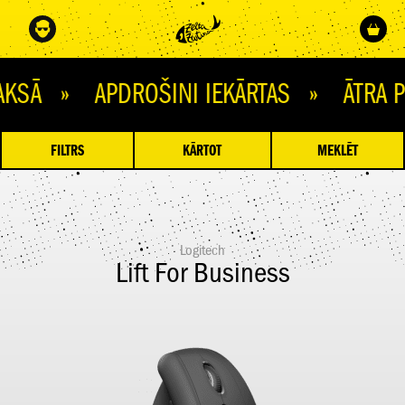
 » APDROŠINI IEKĀRTAS » ĀTRA PIE
FILTRS
KĀRTOT
MEKLĒT
Logitech
Lift For Business