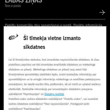
LABAS ZIŅAS
Tavs e-pasts
Piekrītu komerciālu ziņu saņemšanai e-pastā. Papildu informācija
Privātuma politikā
Šī tīmekļa vietne izmanto
sīkdatnes
KONTAKTI
JAUNUMI
Lai šī tīmekļvietne darbotos, tiek izmantotas nepieciešamās sīkdatnes. Ar Jūsu
KLIENTU CENTRI
ČEMPIONĀTS
piekrišanu papildus var tikt izmantotas analītiskās sīkdatnes un mārketinga
sīkdatnes un pikseļi. Mārketinga sīkdatnes un pikseļi ļauj sekot līdzi
SŪTI SMS
3G NORIETS
tīmekļvietnes apmeklētāju darbībām tajās, nodot ierobežotu informāciju par
apmeklētājiem un to sniegto informāciju mārketinga un analītikas pakalpojumu
TŪRISTIEM
sniedzējiem, tai skaitā sociālo tīklu platformām, kā arī mērīt un uzlabot reklāmu
efektivitāti. Detalizēta informācija par izmantotajām sīkdatnēm pieejama
uzklikšķinot “Papildopcijas” un
Sīkdatņu politikā
.
Piekrītiet visām izvēles sīkdatnēm noklikšķinot "Piekrītu visām", vai noraidiet
izvēles sīkdatnes noklikšķinot “Tikai nepieciešamās”. Pielāgojiet izvēli
noklikšķinot “Papildopcijas”.