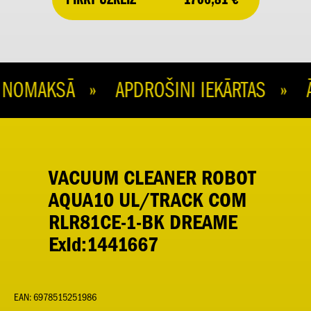
OMAKSĀ » APDROŠINI IEKĀRTAS » ĀT
VACUUM CLEANER ROBOT
AQUA10 UL/TRACK COM
RLR81CE-1-BK DREAME
ExId:1441667
EAN: 6978515251986