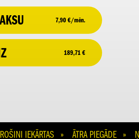
AKSU
7,90 €/mēn.
IZ
189,71 €
INI IEKĀRTAS » ĀTRA PIEGĀDE » ŅE