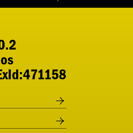
0.2
mos
ExId:471158