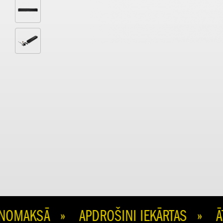
MAKSĀ » APDROŠINI IEKĀRTAS » ĀTR