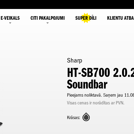
E-VEIKALS
CITI PAKALPOJUMI
SUPER DĪLI
KLIENTU ATBA
Sharp
HT-SB700 2.0.
Soundbar
Pieejams noliktavā. Saņem jau 11.0
Visas cenas ir norādītas ar PVN.
Krāsas: