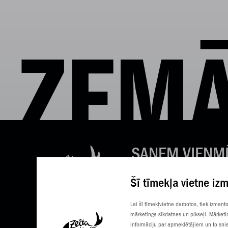
ZEMĀ
SAŅEM VIENM
LABAS ZIŅAS
Šī tīmekļa vietne iz
Tavs e-pasts
Lai šī tīmekļvietne darbotos, tiek izman
mārketinga sīkdatnes un pikseļi. Mārketi
informāciju par apmeklētājiem un to snie