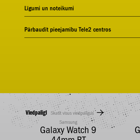
Līgumi un noteikumi
Pārbaudīt pieejamību Tele2 centros
Viedpalīgi
Skatīt visus viedpalīgus
Samsung
RL
Galaxy Watch 9
G