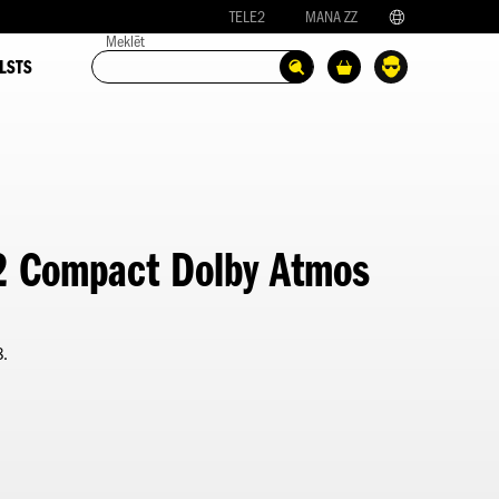
TELE2
MANA ZZ
Meklēt
LSTS
2 Compact Dolby Atmos
8.