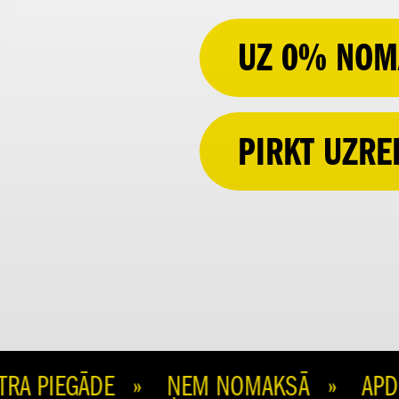
UZ 0% NOM
PIRKT UZRE
A PIEGĀDE » ŅEM NOMAKSĀ » APDROŠ