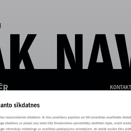
K NA
ĒR
KONTAKT
KLIENTU
manto sīkdatnes
SŪTI SM
totas nepieciešamās sīkdatnes. Ar Jūsu piekrišanu papildus var tikt izmantotas analītiskās sīkda
nga sīkdatnes un pikseļi ļauj sekot līdzi tīmekļvietnes apmeklētāju darbībām tajās, nodot ierob
gto informāciju mārketinga un analītikas pakalpojumu sniedzējiem, tai skaitā sociālo tīklu pla