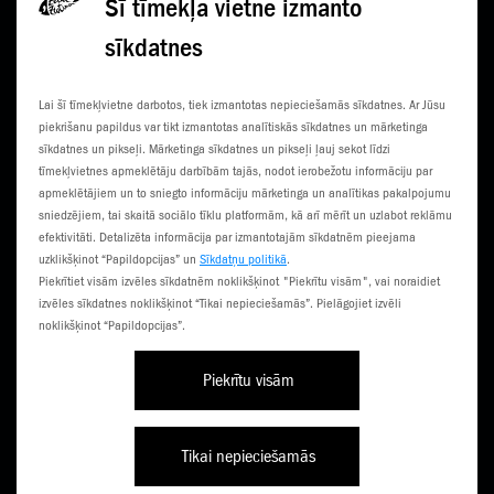
Šī tīmekļa vietne izmanto
sīkdatnes
KONTAKTI
JAUNUMI
Lai šī tīmekļvietne darbotos, tiek izmantotas nepieciešamās sīkdatnes. Ar Jūsu
KLIENTU CENTRI
ČEMPIONĀTS
piekrišanu papildus var tikt izmantotas analītiskās sīkdatnes un mārketinga
sīkdatnes un pikseļi. Mārketinga sīkdatnes un pikseļi ļauj sekot līdzi
SŪTI SMS
3G NORIETS
tīmekļvietnes apmeklētāju darbībām tajās, nodot ierobežotu informāciju par
apmeklētājiem un to sniegto informāciju mārketinga un analītikas pakalpojumu
TŪRISTIEM
sniedzējiem, tai skaitā sociālo tīklu platformām, kā arī mērīt un uzlabot reklāmu
efektivitāti. Detalizēta informācija par izmantotajām sīkdatnēm pieejama
uzklikšķinot “Papildopcijas” un
Sīkdatņu politikā
.
Piekrītiet visām izvēles sīkdatnēm noklikšķinot "Piekrītu visām", vai noraidiet
izvēles sīkdatnes noklikšķinot “Tikai nepieciešamās”. Pielāgojiet izvēli
noklikšķinot “Papildopcijas”.
Piekrītu visām
Līgumi un noteikumi
Privātuma politika
Piekļūstamība
Tikai nepieciešamās