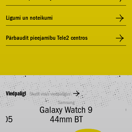
Līgumi un noteikumi
Pārbaudīt pieejamību Tele2 centros
Viedpalīgi
Skatīt visus viedpalīgus
Samsung
Galaxy Watch 9
G
005
44mm BT