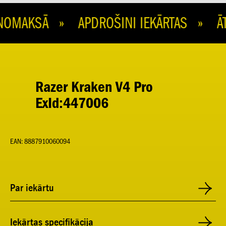
OMAKSĀ » APDROŠINI IEKĀRTAS » ĀTR
Razer Kraken V4 Pro
ExId:447006
EAN: 8887910060094
Par iekārtu
Iekārtas specifikācija