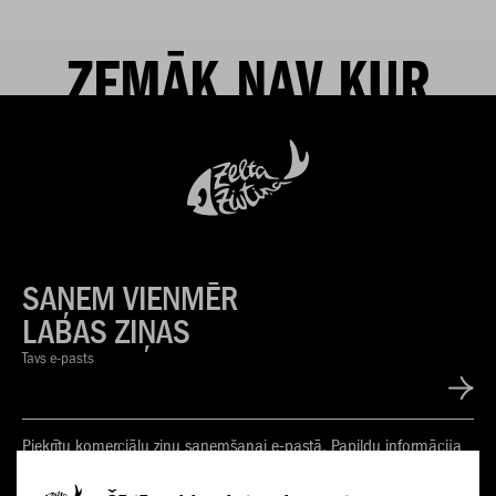
ZEMĀK NAV KUR
SAŅEM VIENMĒR
LABAS ZIŅAS
Tavs e-pasts
Piekrītu komerciālu ziņu saņemšanai e-pastā. Papildu informācija
Privātuma politikā