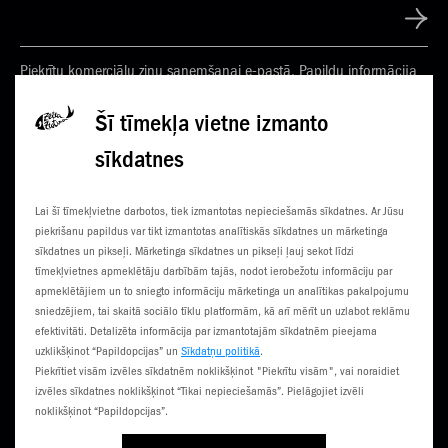
Piekrītu komerciālu ziņu saņemšanai e-pastā. Papildu informācija
Privātuma politikā
Šī tīmekļa vietne izmanto
sīkdatnes
KONTAKTI
JAUNUMI
Lai šī tīmekļvietne darbotos, tiek izmantotas nepieciešamās sīkdatnes. Ar Jūsu
KLIENTU CENTRI
ČEMPIONĀTS
piekrišanu papildus var tikt izmantotas analītiskās sīkdatnes un mārketinga
sīkdatnes un pikseļi. Mārketinga sīkdatnes un pikseļi ļauj sekot līdzi
SŪTI SMS
3G NORIETS
tīmekļvietnes apmeklētāju darbībām tajās, nodot ierobežotu informāciju par
apmeklētājiem un to sniegto informāciju mārketinga un analītikas pakalpojumu
TŪRISTIEM
sniedzējiem, tai skaitā sociālo tīklu platformām, kā arī mērīt un uzlabot reklāmu
efektivitāti. Detalizēta informācija par izmantotajām sīkdatnēm pieejama
uzklikšķinot “Papildopcijas” un
Sīkdatņu politikā
.
Piekrītiet visām izvēles sīkdatnēm noklikšķinot "Piekrītu visām", vai noraidiet
izvēles sīkdatnes noklikšķinot “Tikai nepieciešamās”. Pielāgojiet izvēli
noklikšķinot “Papildopcijas”.