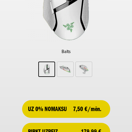
Balts
UZ 0% NOMAKSU
7,50 €/mēn.
179,99 €
PIRKT UZREIZ