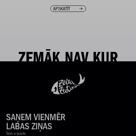
APSKATĪT
ZEMĀK NAV KUR
SAŅEM VIENMĒR
LABAS ZIŅAS
Tavs e-pasts