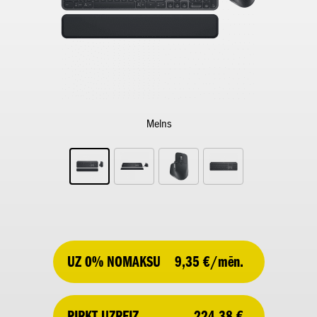
Melns
UZ 0% NOMAKSU
9,35 €/mēn.
224,38 €
PIRKT UZREIZ