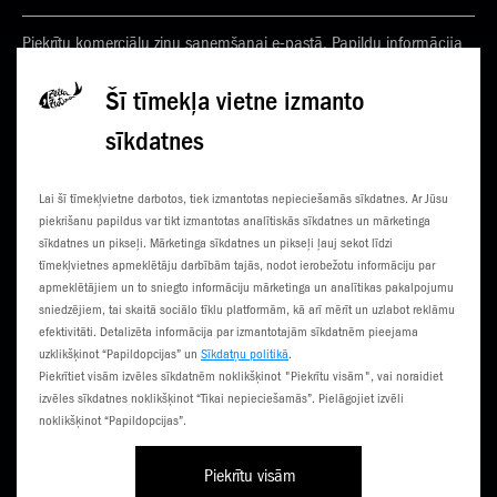
Piekrītu komerciālu ziņu saņemšanai e-pastā. Papildu informācija
Privātuma politikā
Šī tīmekļa vietne izmanto
sīkdatnes
KONTAKTI
JAUNUMI
Lai šī tīmekļvietne darbotos, tiek izmantotas nepieciešamās sīkdatnes. Ar Jūsu
KLIENTU CENTRI
ČEMPIONĀTS
piekrišanu papildus var tikt izmantotas analītiskās sīkdatnes un mārketinga
sīkdatnes un pikseļi. Mārketinga sīkdatnes un pikseļi ļauj sekot līdzi
SŪTI SMS
3G NORIETS
tīmekļvietnes apmeklētāju darbībām tajās, nodot ierobežotu informāciju par
apmeklētājiem un to sniegto informāciju mārketinga un analītikas pakalpojumu
TŪRISTIEM
sniedzējiem, tai skaitā sociālo tīklu platformām, kā arī mērīt un uzlabot reklāmu
efektivitāti. Detalizēta informācija par izmantotajām sīkdatnēm pieejama
uzklikšķinot “Papildopcijas” un
Sīkdatņu politikā
.
Piekrītiet visām izvēles sīkdatnēm noklikšķinot "Piekrītu visām", vai noraidiet
izvēles sīkdatnes noklikšķinot “Tikai nepieciešamās”. Pielāgojiet izvēli
noklikšķinot “Papildopcijas”.
Piekrītu visām
Līgumi un noteikumi
Privātuma politika