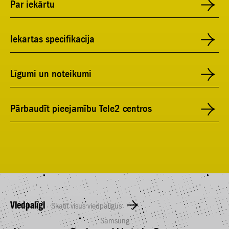
Par iekārtu
Iekārtas specifikācija
Līgumi un noteikumi
Pārbaudīt pieejamību Tele2 centros
Viedpalīgi
Skatīt visus viedpalīgus
Samsung