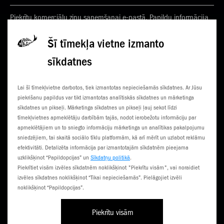
Piekrītu komerciālu ziņu saņemšanai e-pastā. Papildu informācija
Privātuma politikā
Šī tīmekļa vietne izmanto
sīkdatnes
KONTAKTI
JAUNUMI
Lai šī tīmekļvietne darbotos, tiek izmantotas nepieciešamās sīkdatnes. Ar Jūsu
KLIENTU CENTRI
ČEMPIONĀTS
piekrišanu papildus var tikt izmantotas analītiskās sīkdatnes un mārketinga
sīkdatnes un pikseļi. Mārketinga sīkdatnes un pikseļi ļauj sekot līdzi
SŪTI SMS
3G NORIETS
tīmekļvietnes apmeklētāju darbībām tajās, nodot ierobežotu informāciju par
apmeklētājiem un to sniegto informāciju mārketinga un analītikas pakalpojumu
TŪRISTIEM
sniedzējiem, tai skaitā sociālo tīklu platformām, kā arī mērīt un uzlabot reklāmu
efektivitāti. Detalizēta informācija par izmantotajām sīkdatnēm pieejama
uzklikšķinot “Papildopcijas” un
Sīkdatņu politikā
.
Piekrītiet visām izvēles sīkdatnēm noklikšķinot "Piekrītu visām", vai noraidiet
izvēles sīkdatnes noklikšķinot “Tikai nepieciešamās”. Pielāgojiet izvēli
noklikšķinot “Papildopcijas”.
Piekrītu visām
Līgumi un noteikumi
Privātuma politika