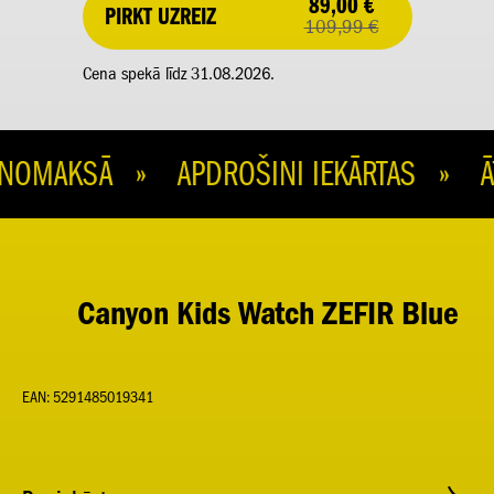
89,00 €
PIRKT UZREIZ
109,99 €
Cena spekā līdz 31.08.2026.
OMAKSĀ » APDROŠINI IEKĀRTAS » ĀT
Canyon Kids Watch ZEFIR Blue
EAN: 5291485019341