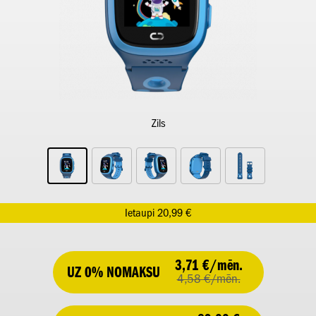
Zils
Ietaupi 20,99 €
3,71 €/mēn.
UZ 0% NOMAKSU
4,58 €/mēn.