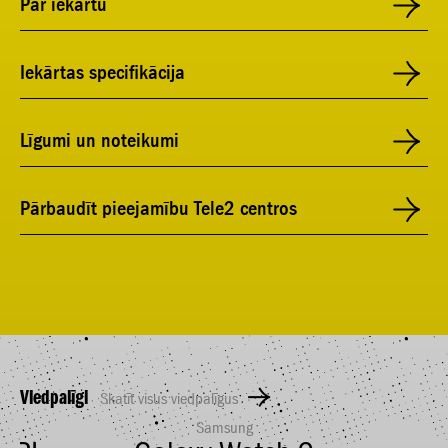
Par iekārtu
Iekārtas specifikācija
Līgumi un noteikumi
Pārbaudīt pieejamību Tele2 centros
Viedpalīgi
Skatīt visus viedpalīgus
Samsung