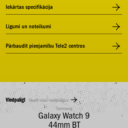
Iekārtas specifikācija
Līgumi un noteikumi
Pārbaudīt pieejamību Tele2 centros
Viedpalīgi
Skatīt visus viedpalīgus
Samsung
5
Galaxy Watch 9
G
44mm BT