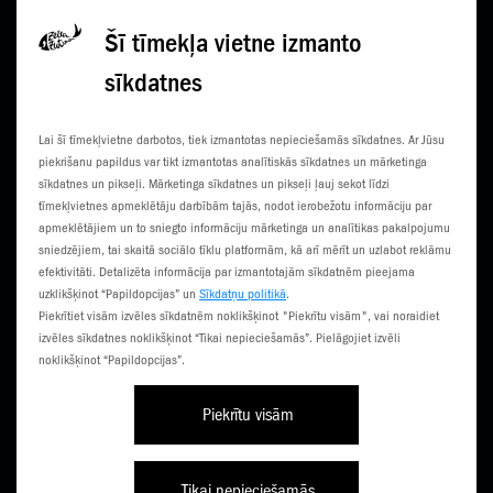
Privātuma politikā
Šī tīmekļa vietne izmanto
sīkdatnes
KONTAKTI
JAUNUMI
Lai šī tīmekļvietne darbotos, tiek izmantotas nepieciešamās sīkdatnes. Ar Jūsu
KLIENTU CENTRI
ČEMPIONĀTS
piekrišanu papildus var tikt izmantotas analītiskās sīkdatnes un mārketinga
sīkdatnes un pikseļi. Mārketinga sīkdatnes un pikseļi ļauj sekot līdzi
SŪTI SMS
3G NORIETS
tīmekļvietnes apmeklētāju darbībām tajās, nodot ierobežotu informāciju par
apmeklētājiem un to sniegto informāciju mārketinga un analītikas pakalpojumu
TŪRISTIEM
sniedzējiem, tai skaitā sociālo tīklu platformām, kā arī mērīt un uzlabot reklāmu
efektivitāti. Detalizēta informācija par izmantotajām sīkdatnēm pieejama
uzklikšķinot “Papildopcijas” un
Sīkdatņu politikā
.
Piekrītiet visām izvēles sīkdatnēm noklikšķinot "Piekrītu visām", vai noraidiet
izvēles sīkdatnes noklikšķinot “Tikai nepieciešamās”. Pielāgojiet izvēli
noklikšķinot “Papildopcijas”.
Piekrītu visām
Līgumi un noteikumi
Privātuma politika
Piekļūstamība
Tikai nepieciešamās