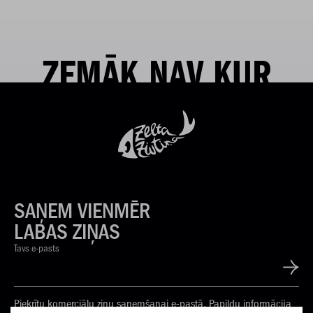
ZEMĀK NAV KUR
SAŅEM VIENMĒR
LABAS ZIŅAS
Tavs e-pasts
Piekrītu komerciālu ziņu saņemšanai e-pastā. Papildu informācija