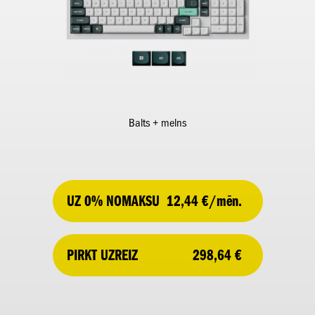
Balts + melns
UZ 0% NOMAKSU
12,44 €/mēn.
298,64 €
PIRKT UZREIZ