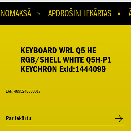
OMAKSĀ » APDROŠINI IEKĀRTAS » ĀT
KEYBOARD WRL Q5 HE
RGB/SHELL WHITE Q5H-P1
KEYCHRON ExId:1444099
EAN: 4895248888017
Par iekārtu