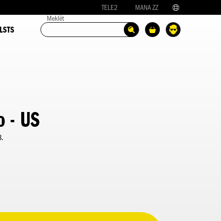
TELE2
MANA ZZ
Meklēt
LSTS
o - US
8.