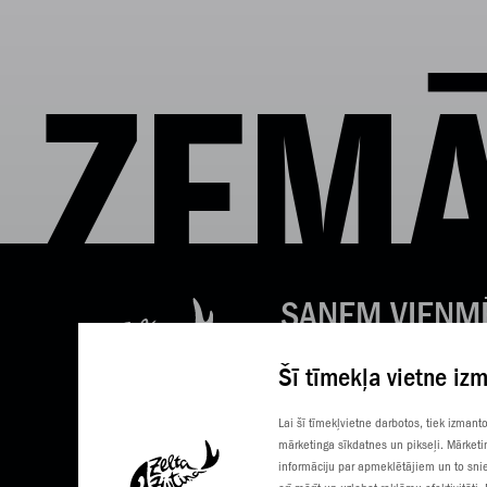
ZEMĀ
SAŅEM VIENM
LABAS ZIŅAS
Šī tīmekļa vietne iz
Tavs e-pasts
Lai šī tīmekļvietne darbotos, tiek izman
mārketinga sīkdatnes un pikseļi. Mārketi
informāciju par apmeklētājiem un to snie