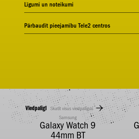
Līgumi un noteikumi
Pārbaudīt pieejamību Tele2 centros
Viedpalīgi
Skatīt visus viedpalīgus
Samsung
D
Galaxy Watch 9
G
44mm BT