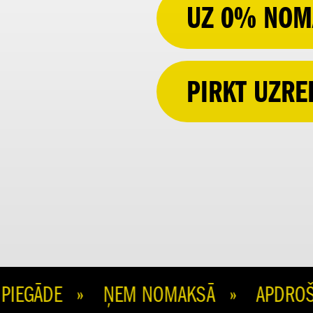
UZ 0% NOM
PIRKT UZRE
IEGĀDE » ŅEM NOMAKSĀ » APDROŠINI