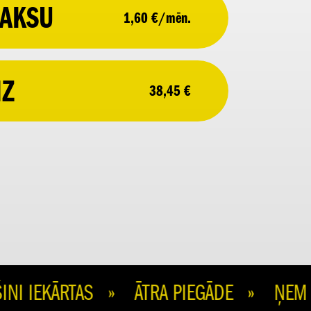
AKSU
1,60 €/mēn.
IZ
38,45 €
 IEKĀRTAS » ĀTRA PIEGĀDE » ŅEM N