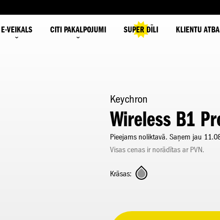
E-VEIKALS
CITI PAKALPOJUMI
SUPER DĪLI
KLIENTU ATBA
Keychron
Wireless B1 Pr
Pieejams noliktavā. Saņem jau 11.0
Visas cenas ir norādītas ar PVN.
Krāsas: