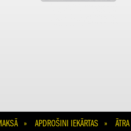
SĀ » APDROŠINI IEKĀRTAS » ĀTRA P