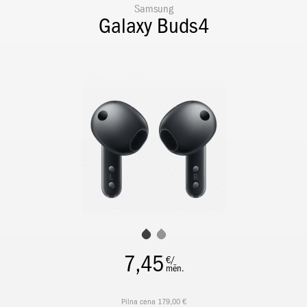
Samsung
Galaxy Buds4
7,45
€/
mēn.
Pilna cena 179,00 €