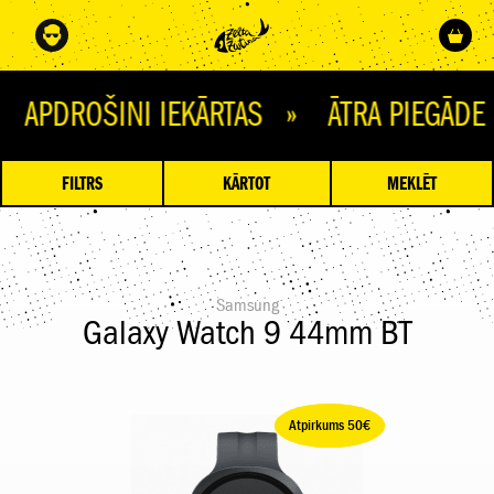
OŠINI IEKĀRTAS » ĀTRA PIEGĀDE » 
FILTRS
KĀRTOT
MEKLĒT
Samsung
Galaxy Watch 9 44mm BT
Ietaupi 50,00 €
Atpirkums 50€