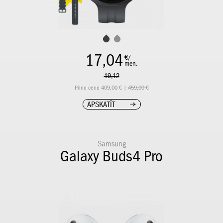
17,04
€/
mēn.
19,12
Pilna cena 409,00 € |
459,00 €
APSKATĪT
Samsung
Galaxy Buds4 Pro