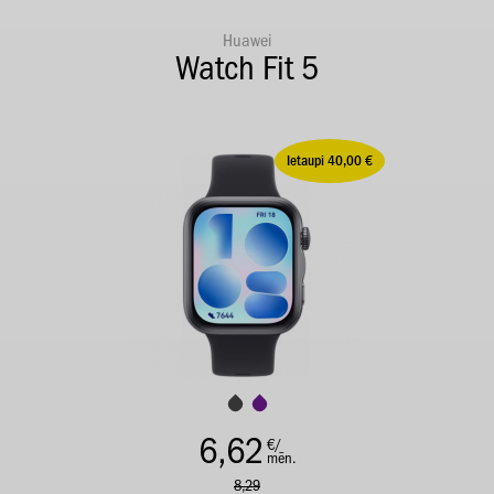
Huawei
Watch Fit 5
Ietaupi 40,00 €
6,62
€/
mēn.
8,29