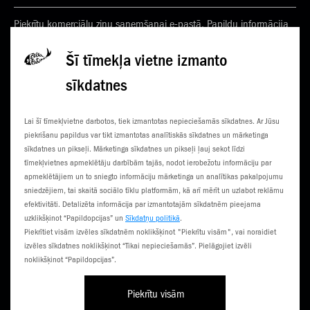
Piekrītu komerciālu ziņu saņemšanai e-pastā. Papildu informācija
Privātuma politikā
Šī tīmekļa vietne izmanto
sīkdatnes
KONTAKTI
JAUNUMI
Lai šī tīmekļvietne darbotos, tiek izmantotas nepieciešamās sīkdatnes. Ar Jūsu
KLIENTU CENTRI
ČEMPIONĀTS
piekrišanu papildus var tikt izmantotas analītiskās sīkdatnes un mārketinga
sīkdatnes un pikseļi. Mārketinga sīkdatnes un pikseļi ļauj sekot līdzi
SŪTI SMS
3G NORIETS
tīmekļvietnes apmeklētāju darbībām tajās, nodot ierobežotu informāciju par
apmeklētājiem un to sniegto informāciju mārketinga un analītikas pakalpojumu
TŪRISTIEM
sniedzējiem, tai skaitā sociālo tīklu platformām, kā arī mērīt un uzlabot reklāmu
efektivitāti. Detalizēta informācija par izmantotajām sīkdatnēm pieejama
uzklikšķinot “Papildopcijas” un
Sīkdatņu politikā
.
Piekrītiet visām izvēles sīkdatnēm noklikšķinot "Piekrītu visām", vai noraidiet
izvēles sīkdatnes noklikšķinot “Tikai nepieciešamās”. Pielāgojiet izvēli
noklikšķinot “Papildopcijas”.
Piekrītu visām
Līgumi un noteikumi
Privātuma politika