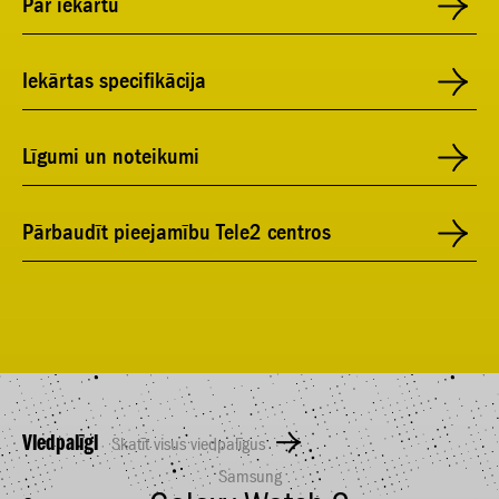
Par iekārtu
Iekārtas specifikācija
Līgumi un noteikumi
Pārbaudīt pieejamību Tele2 centros
Viedpalīgi
Skatīt visus viedpalīgus
Samsung