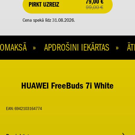
79,00 €
PIRKT UZREIZ
99,00 €
Cena spekā līdz 31.08.2026.
MAKSĀ » APDROŠINI IEKĀRTAS » ĀTR
HUAWEI FreeBuds 7i White
EAN: 6942103164774