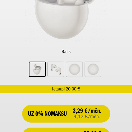
Balts
Ietaupi 20,00 €
3,29 €/mēn.
UZ 0% NOMAKSU
4,12 €/mēn.