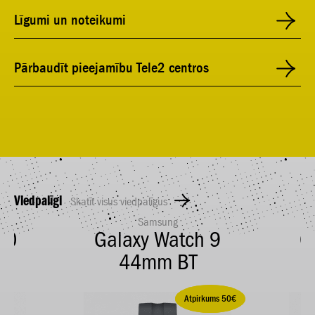
Līgumi un noteikumi
Pārbaudīt pieejamību Tele2 centros
Viedpalīgi
Skatīt visus viedpalīgus
Samsung
60
Galaxy Watch 9
G
44mm BT
Ietaupi 50,00 €
Atpirkums 50€