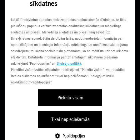
sīkdatnes
KONTAKTI
JAUNUMI
Lai šī tīmekļvietne darbotos, tiek izmantotas nepieciešamās sīkdatnes. Ar Jūsu
KLIENTU CENTRI
ČEMPIONĀTS
piekrišanu papildus var tikt izmantotas analītiskās sīkdatnes un mārketinga
sīkdatnes un pikseļi. Mārketinga sīkdatnes un pikseļi ļauj sekot līdzi
SŪTI SMS
3G NORIETS
tīmekļvietnes apmeklētāju darbībām tajās, nodot ierobežotu informāciju par
apmeklētājiem un to sniegto informāciju mārketinga un analītikas pakalpojumu
TŪRISTIEM
sniedzējiem, tai skaitā sociālo tīklu platformām, kā arī mērīt un uzlabot reklāmu
efektivitāti. Detalizēta informācija par izmantotajām sīkdatnēm pieejama
uzklikšķinot “Papildopcijas” un
Sīkdatņu politikā
.
Piekrītiet visām izvēles sīkdatnēm noklikšķinot "Piekrītu visām", vai noraidiet
izvēles sīkdatnes noklikšķinot “Tikai nepieciešamās”. Pielāgojiet izvēli
noklikšķinot “Papildopcijas”.
Piekrītu visām
Līgumi un noteikumi
Privātuma politika
Piekļūstamība
Tikai nepieciešamās
Papildopcijas
TARIFI
PAPILDINI
E-VEIKALS
NĀC PIE ZZ
IZVĒLNE