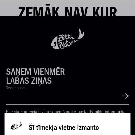
ZEMĀK NAV KUR
SAŅEM VIENMĒR
LABAS ZIŅAS
Tavs e-pasts
Piekrītu komerciālu ziņu saņemšanai e-pastā. Papildu informācija
Privātuma politikā
Šī tīmekļa vietne izmanto