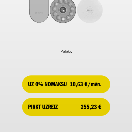
Pelēks
UZ 0% NOMAKSU
10,63 €/mēn.
255,23 €
PIRKT UZREIZ