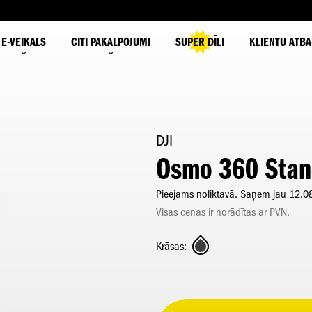
E-VEIKALS
CITI PAKALPOJUMI
SUPER DĪLI
KLIENTU ATBA
DJI
Osmo 360 Stan
Pieejams noliktavā. Saņem jau 12.0
Visas cenas ir norādītas ar PVN.
Krāsas: