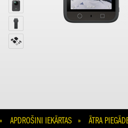
PDROŠINI IEKĀRTAS » ĀTRA PIEGĀDE