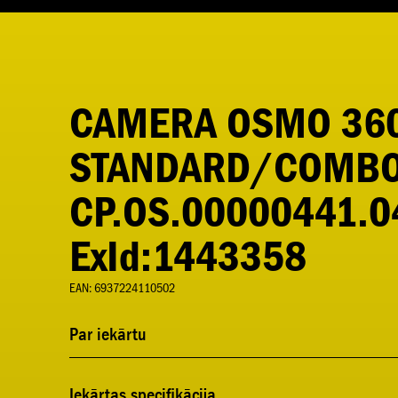
CAMERA OSMO 36
STANDARD/COMB
CP.OS.00000441.04
ExId:1443358
EAN: 6937224110502
Par iekārtu
Iekārtas specifikācija