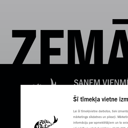
ZEMĀ
SAŅEM VIENM
LABAS ZIŅAS
Šī tīmekļa vietne iz
Tavs e-pasts
Lai šī tīmekļvietne darbotos, tiek izman
mārketinga sīkdatnes un pikseļi. Mārketi
informāciju par apmeklētājiem un to snie