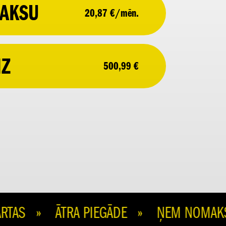
AKSU
20,87 €/mēn.
IZ
500,99 €
AS » ĀTRA PIEGĀDE » ŅEM NOMAKSĀ 