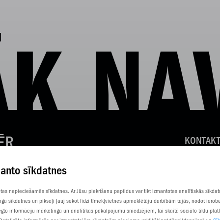
K NA
ĒR
KONTAKT
KLIENTU
manto sīkdatnes
SŪTI SM
totas nepieciešamās sīkdatnes. Ar Jūsu piekrišanu papildus var tikt izmantotas analītiskās sīkda
nga sīkdatnes un pikseļi ļauj sekot līdzi tīmekļvietnes apmeklētāju darbībām tajās, nodot ierob
gto informāciju mārketinga un analītikas pakalpojumu sniedzējiem, tai skaitā sociālo tīklu pla