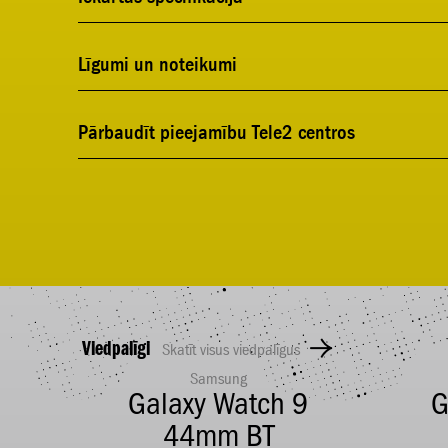
Līgumi un noteikumi
Pārbaudīt pieejamību Tele2 centros
Viedpalīgi
Skatīt visus viedpalīgus
Samsung
Galaxy Watch 9
G
44mm BT