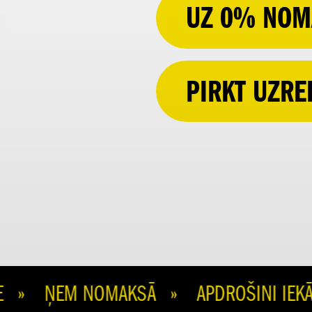
UZ 0% NOM
PIRKT UZRE
 » ŅEM NOMAKSĀ » APDROŠINI IEKĀRT