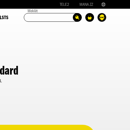
TELE2
MANA ZZ
Meklēt
LSTS
dard
8.