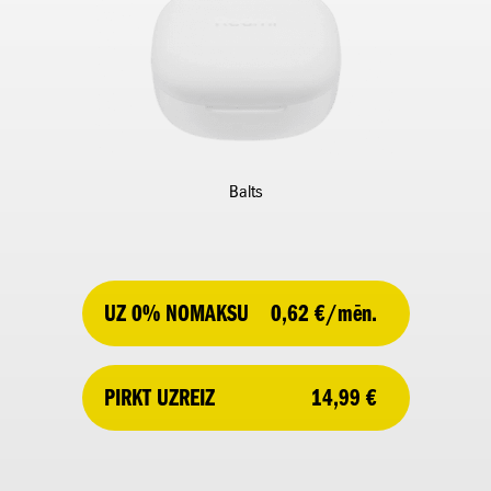
Balts
UZ 0% NOMAKSU
0,62 €/mēn.
14,99 €
PIRKT UZREIZ