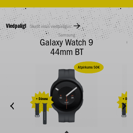
Viedpalīgi
Skatīt visus viedpalīgus
Samsung
Galaxy Watch 9
G
44mm BT
Ietaupi 50,00 €
Atpirkums 50€
+ Dāvana
+ Dāvan