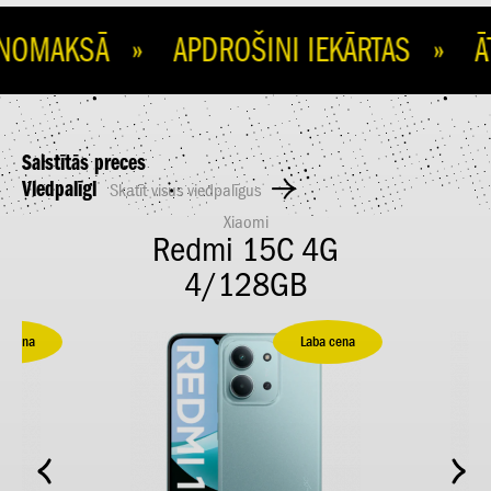
OMAKSĀ » APDROŠINI IEKĀRTAS » ĀT
Saistītās preces
Viedpalīgi
Skatīt visus viedpalīgus
Xiaomi
4G
Redmi 15C 4G
R
4/128GB
a cena
Laba cena