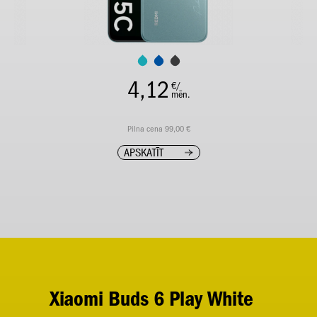
4,12
€/
mēn.
Pilna cena 99,00 €
APSKATĪT
Xiaomi Buds 6 Play White