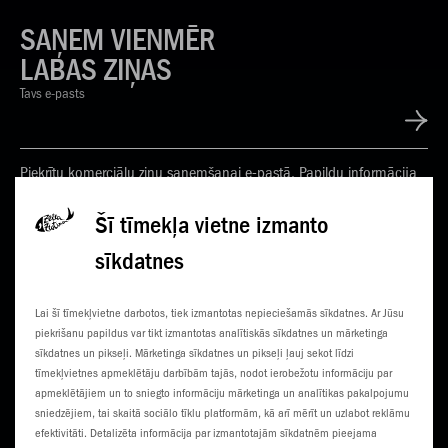
SAŅEM VIENMĒR
LABAS ZIŅAS
Tavs e-pasts
Piekrītu komerciālu ziņu saņemšanai e-pastā. Papildu informācija
Privātuma politikā
Šī tīmekļa vietne izmanto
sīkdatnes
KONTAKTI
JAUNUMI
Lai šī tīmekļvietne darbotos, tiek izmantotas nepieciešamās sīkdatnes. Ar Jūsu
KLIENTU CENTRI
ČEMPIONĀTS
piekrišanu papildus var tikt izmantotas analītiskās sīkdatnes un mārketinga
sīkdatnes un pikseļi. Mārketinga sīkdatnes un pikseļi ļauj sekot līdzi
SŪTI SMS
3G NORIETS
tīmekļvietnes apmeklētāju darbībām tajās, nodot ierobežotu informāciju par
apmeklētājiem un to sniegto informāciju mārketinga un analītikas pakalpojumu
TŪRISTIEM
sniedzējiem, tai skaitā sociālo tīklu platformām, kā arī mērīt un uzlabot reklāmu
efektivitāti. Detalizēta informācija par izmantotajām sīkdatnēm pieejama