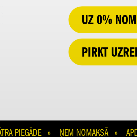
UZ 0% NOM
PIRKT UZRE
A PIEGĀDE » ŅEM NOMAKSĀ » APDROŠ