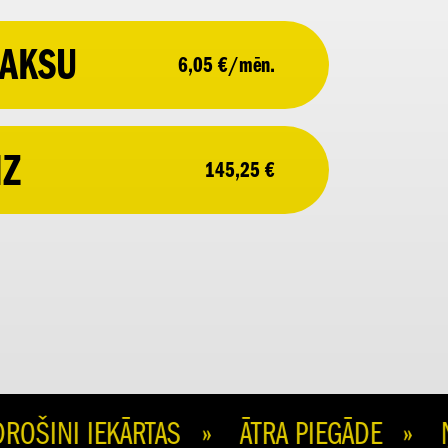
AKSU
6,05 €/mēn.
IZ
145,25 €
INI IEKĀRTAS » ĀTRA PIEGĀDE » ŅE