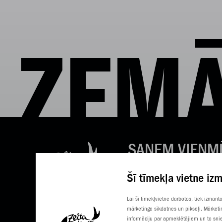
ZEMĀ
SAŅEM VIENM
LABAS ZIŅAS
Šī tīmekļa vietne iz
Tavs e-pasts
Lai šī tīmekļvietne darbotos, tiek izman
mārketinga sīkdatnes un pikseļi. Mārketi
informāciju par apmeklētājiem un to snie