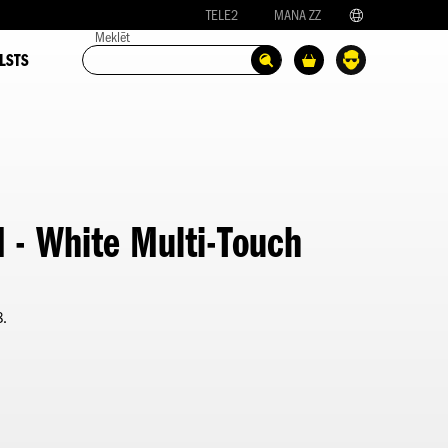
TELE2
MANA ZZ
Meklēt
LSTS
 - White Multi-Touch
8.