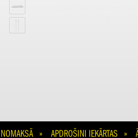
MAKSĀ » APDROŠINI IEKĀRTAS » ĀTR