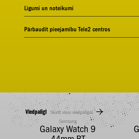
Līgumi un noteikumi
Pārbaudīt pieejamību Tele2 centros
Viedpalīgi
Skatīt visus viedpalīgus
Samsung
.5L
Galaxy Watch 9
G