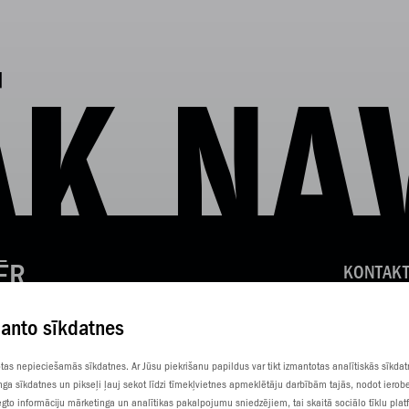
K NA
ĒR
KONTAKT
KLIENTU
manto sīkdatnes
SŪTI SM
totas nepieciešamās sīkdatnes. Ar Jūsu piekrišanu papildus var tikt izmantotas analītiskās sīkda
nga sīkdatnes un pikseļi ļauj sekot līdzi tīmekļvietnes apmeklētāju darbībām tajās, nodot ierob
gto informāciju mārketinga un analītikas pakalpojumu sniedzējiem, tai skaitā sociālo tīklu pla