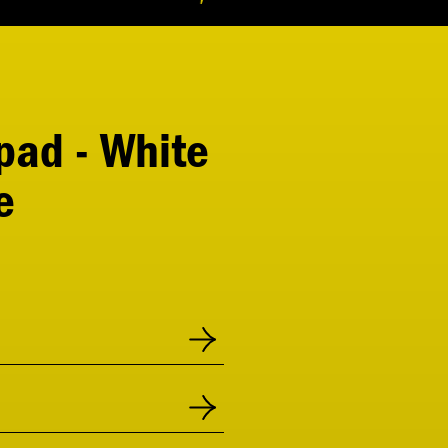
pad - White
e