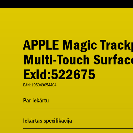
APPLE Magic Track
Multi-Touch Surfac
ExId:522675
EAN: 195949654404
Par iekārtu
Iekārtas specifikācija