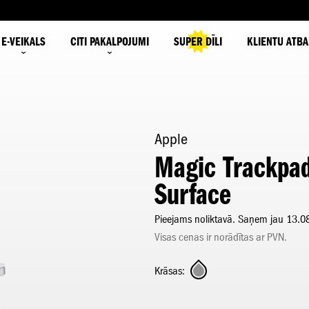
E-VEIKALS
CITI PAKALPOJUMI
SUPER DĪLI
KLIENTU ATBA
Apple
Magic Trackpad
Surface
Pieejams noliktavā. Saņem jau 13.0
Visas cenas ir norādītas ar PVN.
Krāsas: