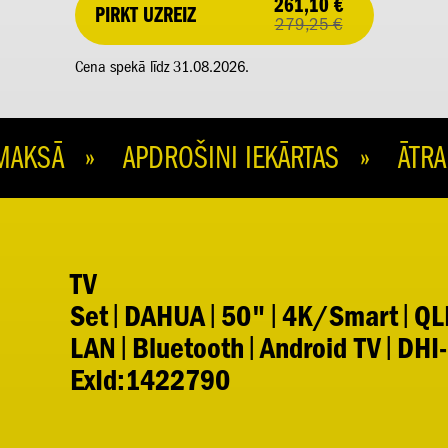
261,10 €
PIRKT UZREIZ
279,25 €
Cena spekā līdz 31.08.2026.
KSĀ » APDROŠINI IEKĀRTAS » ĀTRA 
TV
Set|DAHUA|50"|4K/Smart|QLE
LAN|Bluetooth|Android TV|DHI
ExId:1422790