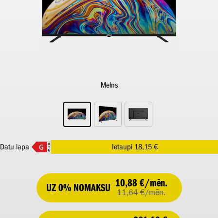
Melns
Datu lapa
Ietaupi 18,15 €
10,88 €/mēn.
UZ 0% NOMAKSU
11,64 €/mēn.