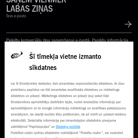
LABAS ZIŅAS
Tavs e-pasts
Piekrītu komerciālu ziņu saņemšanai e-pastā. Papildu informācija
Privātuma politikā
Šī tīmekļa vietne izmanto
sīkdatnes
KONTAKTI
JAUNUMI
Lai šī tīmekļvietne darbotos, tiek izmantotas nepieciešamās sīkdatnes. Ar Jūsu
KLIENTU CENTRI
ČEMPIONĀTS
piekrišanu papildus var tikt izmantotas analītiskās sīkdatnes un mārketinga
sīkdatnes un pikseļi. Mārketinga sīkdatnes un pikseļi ļauj sekot līdzi
SŪTI SMS
3G NORIETS
tīmekļvietnes apmeklētāju darbībām tajās, nodot ierobežotu informāciju par
apmeklētājiem un to sniegto informāciju mārketinga un analītikas pakalpojumu
TŪRISTIEM
sniedzējiem, tai skaitā sociālo tīklu platformām, kā arī mērīt un uzlabot reklāmu
efektivitāti. Detalizēta informācija par izmantotajām sīkdatnēm pieejama
uzklikšķinot “Papildopcijas” un
Sīkdatņu politikā
.
Piekrītiet visām izvēles sīkdatnēm noklikšķinot "Piekrītu visām", vai noraidiet