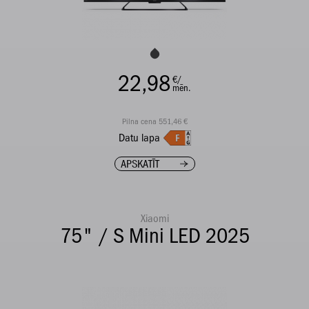
22,98
€/
mēn.
Pilna cena 551,46 €
Datu lapa
APSKATĪT
Xiaomi
75" / S Mini LED 2025