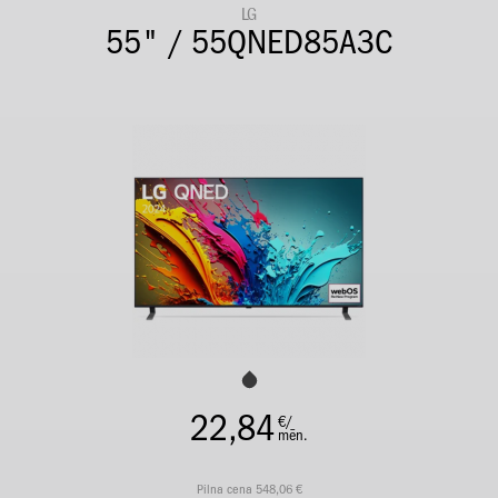
LG
55" / 55QNED85A3C
22,84
€/
mēn.
Pilna cena 548,06 €