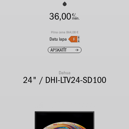
36,00
€/
mēn.
Pilna cena 864,08 €
Datu lapa
APSKATĪT
Dahua
24" / DHI-LTV24-SD100