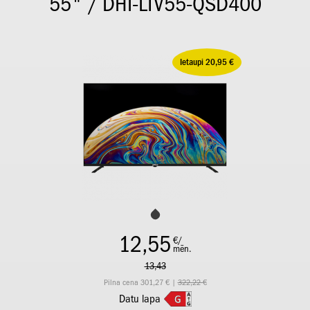
55" / DHI-LTV55-QSD400
Ietaupi 20,95 €
12,55
€/
mēn.
13,43
Pilna cena 301,27 € |
322,22 €
Datu lapa