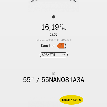
16,19
€/
mēn.
17,32
Pilna cena 388,65 € |
415,67 €
Datu lapa
APSKATĪT
LG
55" / 55NANO81A3A
Ietaupi 48,94 €