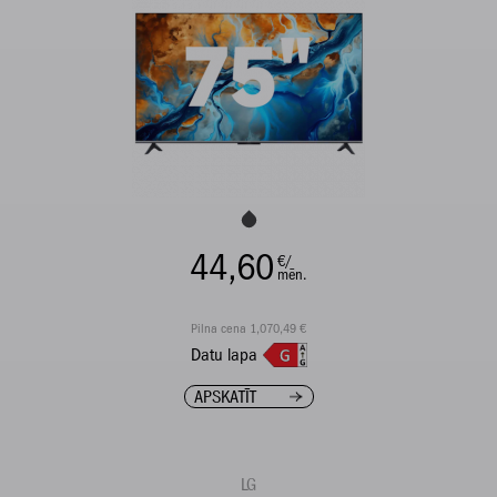
44,60
€/
mēn.
Pilna cena 1,070,49 €
Datu lapa
APSKATĪT
LG