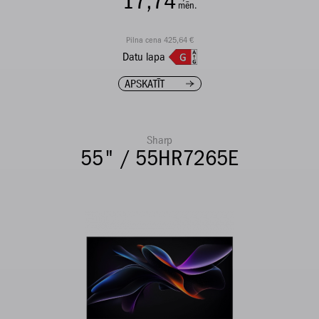
17,74
mēn.
Pilna cena 425,64 €
Datu lapa
APSKATĪT
Sharp
55" / 55HR7265E