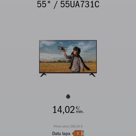
55" / 55UA731C
14,02
€/
mēn.
Pilna cena 336,54 €
Datu lapa