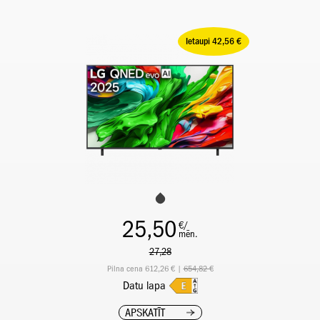
Ietaupi 42,56 €
25,50
€/
mēn.
27,28
Pilna cena 612,26 € |
654,82 €
Datu lapa
APSKATĪT