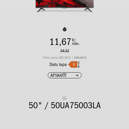
11,67
€/
mēn.
14,12
Pilna cena 280,00 € |
339,00 €
Datu lapa
APSKATĪT
LG
50" / 50UA75003LA