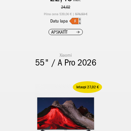
24,02
Pilna cena 539,06 € |
576,53 €
Datu lapa
APSKATĪT
Xiaomi
55" / A Pro 2026
Ietaupi 27,02 €