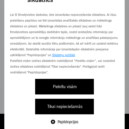
Xiaomi
65" / S Mini LED 2025
Lai šī tīmekļvietne darbotos, tiek izmantotas nepieciešamās sīkdatnes. Ar Jūsu
piekrišanu papildus var tikt izmantotas analītiskās sīkdatnes un mārketinga
sīkdatnes un pikseļi. Mārketinga sīkdatnes un pikseļi ļauj sekot līdzi
tīmekļvietnes apmeklētāju darbībām tajās, nodot ierobežotu informāciju par
apmeklētājiem un to sniegto informāciju mārketinga un analītikas pakalpojumu
sniedzējiem, tai skaitā sociālo tīklu platformām, kā arī mērīt un uzlabot reklāmu
efektivitāti. Detalizēta informācija par izmantotajām sīkdatnēm pieejama
uzklikšķinot “Papildopcijas” un
Sīkdatņu politikā
.
Piekrītiet visām izvēles sīkdatnēm noklikšķinot "Piekrītu visām", vai noraidiet
izvēles sīkdatnes noklikšķinot “Tikai nepieciešamās”. Pielāgojiet izvēli
noklikšķinot “Papildopcijas”.
Piekrītu visām
Tikai nepieciešamās
32,33
€/
mēn.
Papildopcijas
TARIFI
PAPILDINI
E-VEIKALS
NĀC PIE ZZ
IZVĒLNE