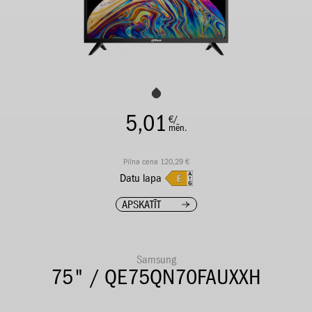
5,01
€/
mēn.
Pilna cena 120,29 €
Datu lapa
APSKATĪT
Samsung
75" / QE75QN70FAUXXH