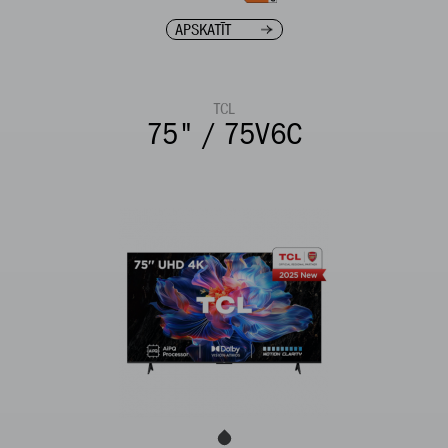
APSKATĪT
TCL
75" / 75V6C