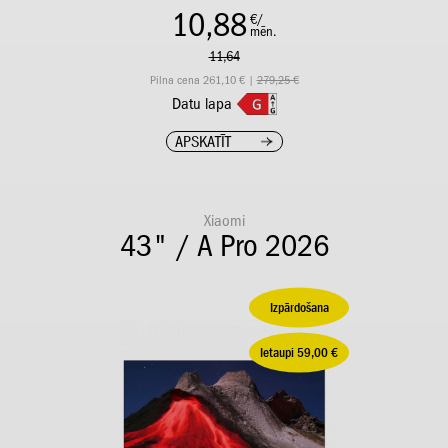
10,88
€/
mēn.
11,64
Pilna cena 261,10 € |
279,25 €
Datu lapa
APSKATĪT
Xiaomi
43" / A Pro 2026
Izpārdošana
Ietaupi 59,00 €