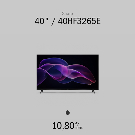
Sharp
40" / 40HF3265E
10,80
€/
mēn.