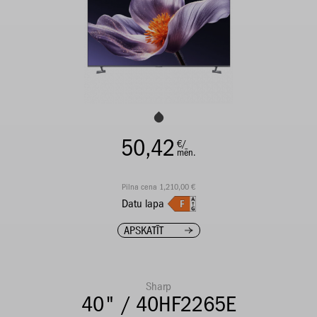
50,42
€/
mēn.
Pilna cena 1,210,00 €
Datu lapa
APSKATĪT
Sharp
40" / 40HF2265E