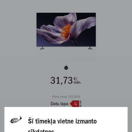
31,73
€/
mēn.
Pilna cena 761,59 €
Datu lapa
APSKATĪT
Šī tīmekļa vietne izmanto
sīkdatnes