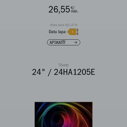
26,55
€/
mēn.
Pilna cena 637,27 €
Datu lapa
APSKATĪT
Sharp
24" / 24HA1205E