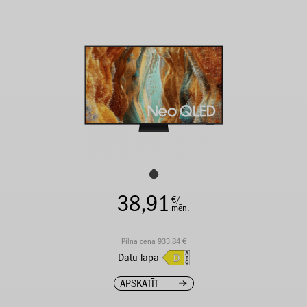
38,91
€/
mēn.
Pilna cena 933,84 €
Datu lapa
APSKATĪT