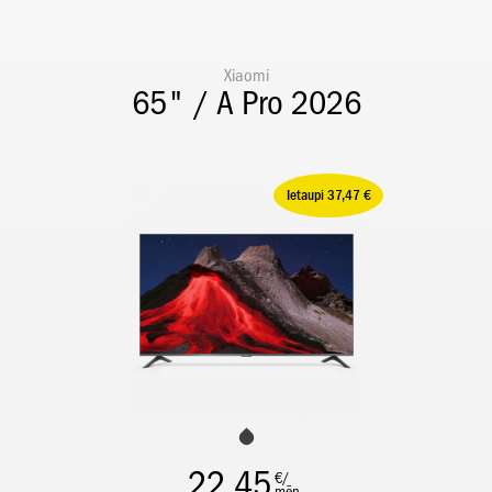
Xiaomi
65" / A Pro 2026
Ietaupi 37,47 €
22,45
€/
mēn.