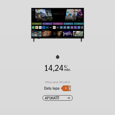
14,24
€/
mēn.
Pilna cena 341,65 €
Datu lapa
APSKATĪT