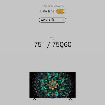
Pilna cena 259,14 €
Datu lapa
APSKATĪT
TCL
75" / 75Q6C