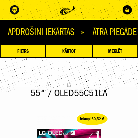
OŠINI IEKĀRTAS » ĀTRA PIEGĀDE » 
FILTRS
KĀRTOT
MEKLĒT
LG
55" / OLED55C51LA
Ietaupi 60,52 €