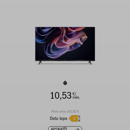
10,53
€/
mēn.
Pilna cena 252,82 €
Datu lapa
APSKATĪT