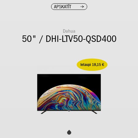
APSKATĪT
Dahua
50" / DHI-LTV50-QSD400
Ietaupi 18,15 €