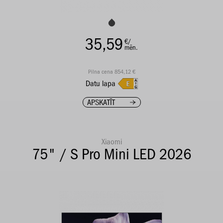
35,59
€/
mēn.
Pilna cena 854,12 €
Datu lapa
APSKATĪT
Xiaomi
75" / S Pro Mini LED 2026