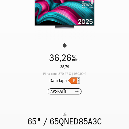
36,26
€/
mēn.
38,79
Pilna cena 870,47 € |
930,99 €
Datu lapa
APSKATĪT
LG
65" / 65QNED85A3C