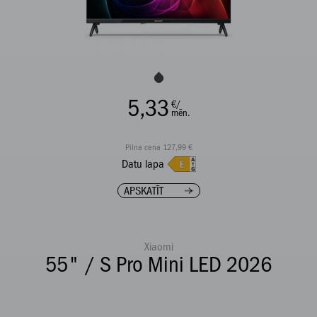
5,33
€/
mēn.
Pilna cena 127,99 €
Datu lapa
APSKATĪT
Xiaomi
55" / S Pro Mini LED 2026