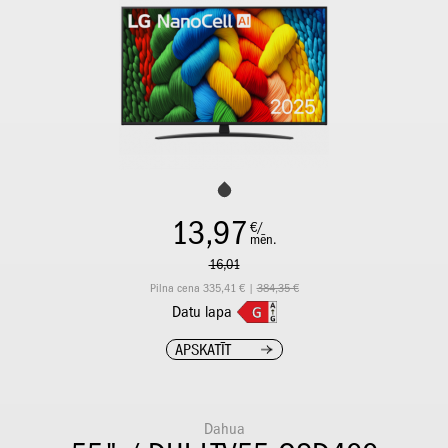
13,97
€/
mēn.
16,01
Pilna cena 335,41 € |
384,35 €
Datu lapa
APSKATĪT
Dahua