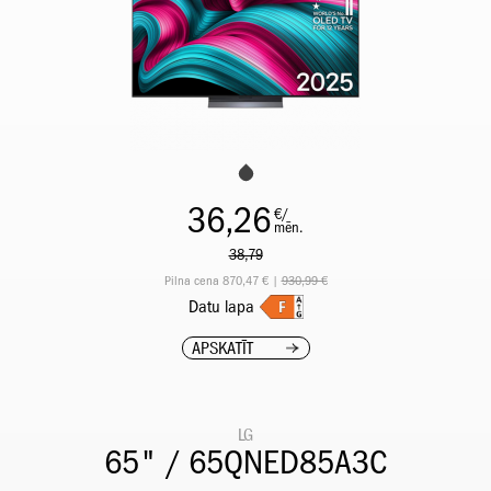
36,26
€/
mēn.
38,79
Pilna cena 870,47 € |
930,99 €
Datu lapa
APSKATĪT
LG
65" / 65QNED85A3C