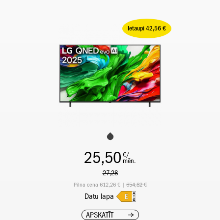
Ietaupi 42,56 €
25,50
€/
mēn.
27,28
Pilna cena 612,26 € |
654,82 €
Datu lapa
APSKATĪT