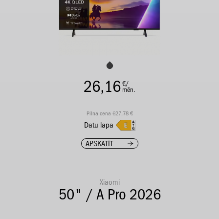
26,16
€/
mēn.
Pilna cena 627,78 €
Datu lapa
APSKATĪT
Xiaomi
50" / A Pro 2026