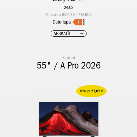
24,02
Pilna cena 539,06 € |
576,53 €
Datu lapa
APSKATĪT
Xiaomi
55" / A Pro 2026
Ietaupi 27,02 €