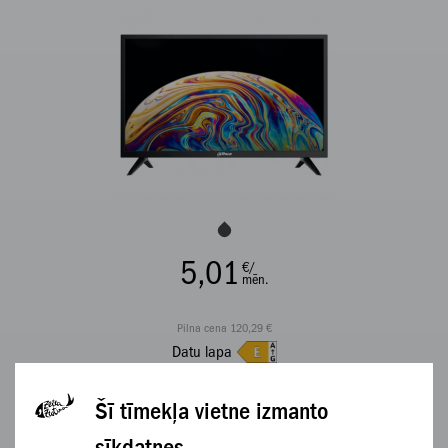
5,01
€/
mēn.
Pilna cena 120,29 €
Datu lapa
APSKATĪT
Šī tīmekļa vietne izmanto
sīkdatnes