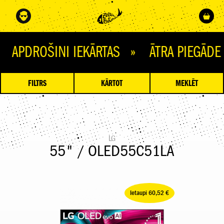
OŠINI IEKĀRTAS » ĀTRA PIEGĀDE » Ņ
FILTRS
KĀRTOT
MEKLĒT
LG
55" / OLED55C51LA
Ietaupi 60,52 €