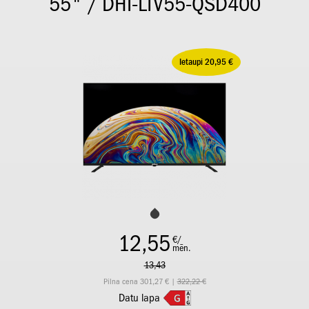
55" / DHI-LTV55-QSD400
Ietaupi 20,95 €
12,55
€/
mēn.
13,43
Pilna cena 301,27 € |
322,22 €
Datu lapa