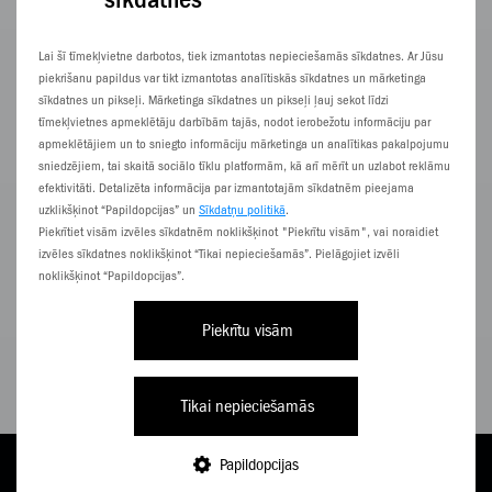
Dahua
39.5" / DHI-LTV40-SD200
Lai šī tīmekļvietne darbotos, tiek izmantotas nepieciešamās sīkdatnes. Ar Jūsu
piekrišanu papildus var tikt izmantotas analītiskās sīkdatnes un mārketinga
sīkdatnes un pikseļi. Mārketinga sīkdatnes un pikseļi ļauj sekot līdzi
tīmekļvietnes apmeklētāju darbībām tajās, nodot ierobežotu informāciju par
apmeklētājiem un to sniegto informāciju mārketinga un analītikas pakalpojumu
sniedzējiem, tai skaitā sociālo tīklu platformām, kā arī mērīt un uzlabot reklāmu
efektivitāti. Detalizēta informācija par izmantotajām sīkdatnēm pieejama
uzklikšķinot “Papildopcijas” un
Sīkdatņu politikā
.
Piekrītiet visām izvēles sīkdatnēm noklikšķinot "Piekrītu visām", vai noraidiet
izvēles sīkdatnes noklikšķinot “Tikai nepieciešamās”. Pielāgojiet izvēli
noklikšķinot “Papildopcijas”.
Piekrītu visām
Tikai nepieciešamās
7,34
€/
mēn.
Papildopcijas
TARIFI
PAPILDINI
E-VEIKALS
NĀC PIE ZZ
IZVĒLNE