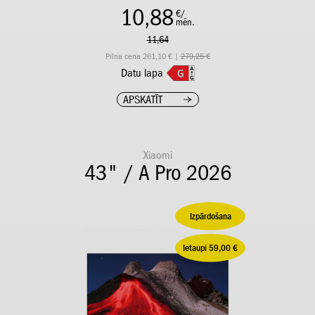
10,88
€/
mēn.
11,64
Pilna cena 261,10 € |
279,25 €
Datu lapa
APSKATĪT
Xiaomi
43" / A Pro 2026
Izpārdošana
Ietaupi 59,00 €