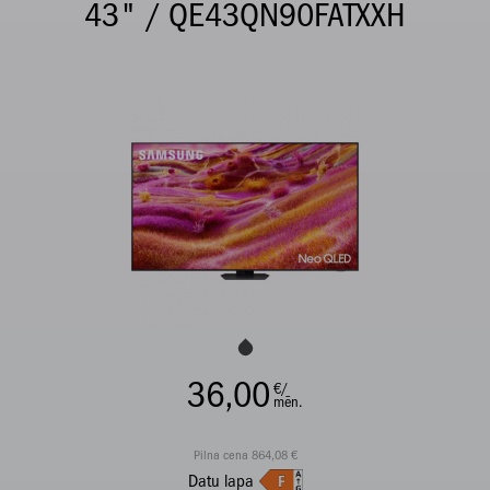
43" / QE43QN90FATXXH
36,00
€/
mēn.
Pilna cena 864,08 €
Datu lapa