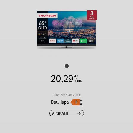
20,29
€/
mēn.
Pilna cena 486,90 €
Datu lapa
APSKATĪT