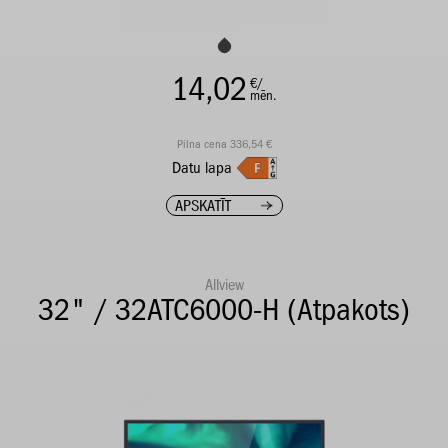
14,02
€/
mēn.
Pilna cena 336,54 €
Datu lapa
APSKATĪT
Allview
32" / 32ATC6000-H (Atpakots)