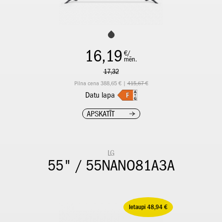
16,19
€/
mēn.
17,32
Pilna cena 388,65 € |
415,67 €
Datu lapa
APSKATĪT
LG
55" / 55NANO81A3A
Ietaupi 48,94 €