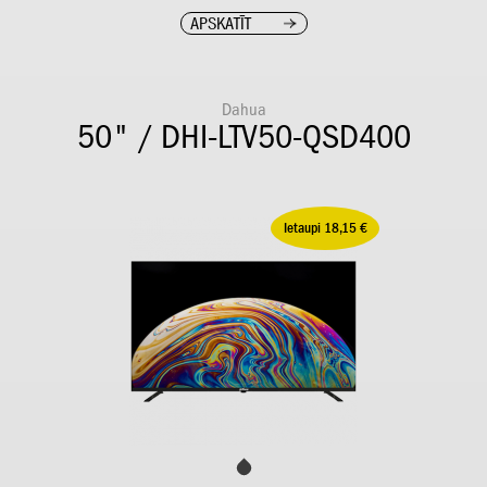
APSKATĪT
Dahua
50" / DHI-LTV50-QSD400
Ietaupi 18,15 €