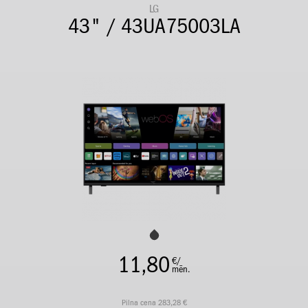
LG
43" / 43UA75003LA
11,80
€/
mēn.
Pilna cena 283,28 €