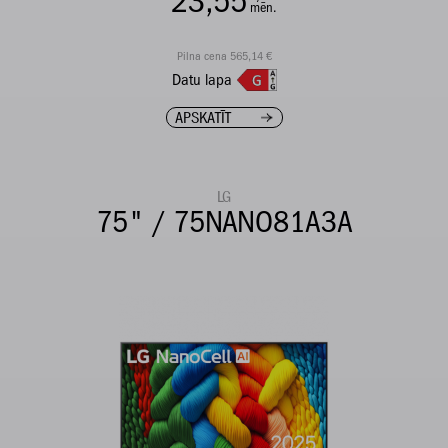
23,55
mēn.
Pilna cena 565,14 €
Datu lapa
APSKATĪT
LG
75" / 75NANO81A3A