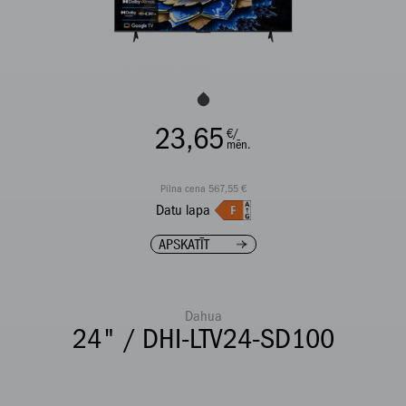
23,65
€/
mēn.
Pilna cena 567,55 €
Datu lapa
APSKATĪT
Dahua
24" / DHI-LTV24-SD100