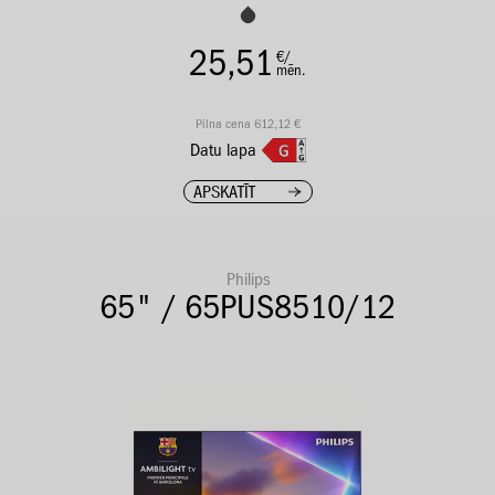
25,51
€/
mēn.
Pilna cena 612,12 €
Datu lapa
APSKATĪT
Philips
65" / 65PUS8510/12