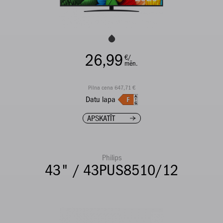
26,99
€/
mēn.
Pilna cena 647,71 €
Datu lapa
APSKATĪT
Philips
43" / 43PUS8510/12