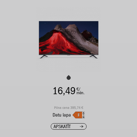
16,49
€/
mēn.
Pilna cena 395,74 €
Datu lapa
APSKATĪT