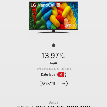
13,97
€/
mēn.
16,01
Pilna cena 335,41 € |
384,35 €
Datu lapa
APSKATĪT
Dahua