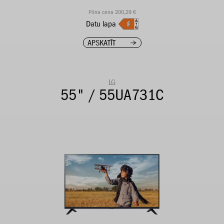
Pilna cena 200,29 €
Datu lapa
APSKATĪT
LG
55" / 55UA731C