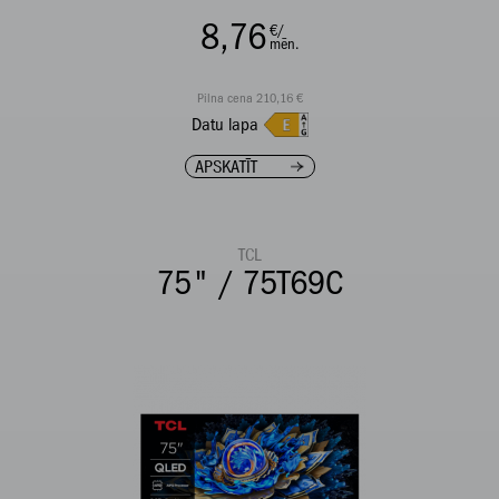
8,76
€/
mēn.
Pilna cena 210,16 €
Datu lapa
APSKATĪT
TCL
75" / 75T69C