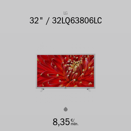
LG
32" / 32LQ63806LC
8,35
€/
mēn.