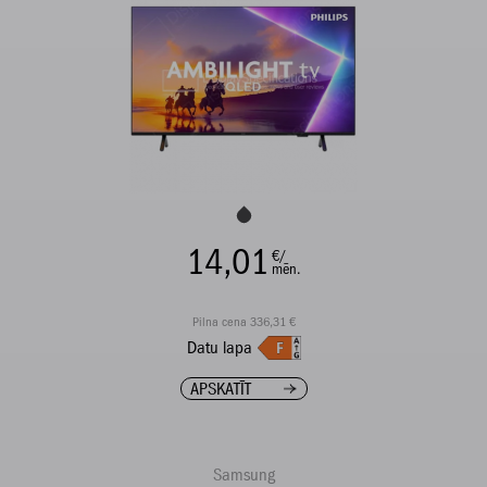
14,01
€/
mēn.
Pilna cena 336,31 €
Datu lapa
APSKATĪT
Samsung