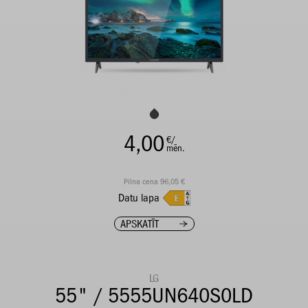
4,00
€/
mēn.
Pilna cena 96,05 €
Datu lapa
APSKATĪT
LG
55" / 5555UN640S0LD