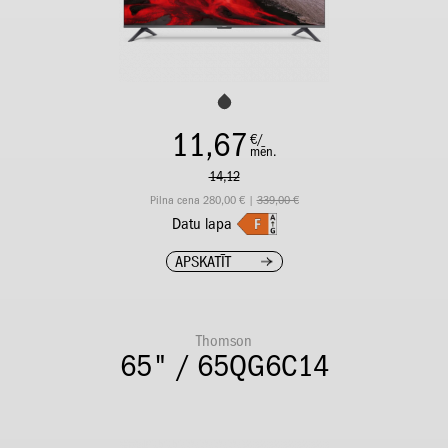
11,67
€/
mēn.
14,12
Pilna cena 280,00 € |
339,00 €
Datu lapa
APSKATĪT
Thomson
65" / 65QG6C14