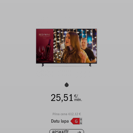
25,51
€/
mēn.
Pilna cena 612,12 €
Datu lapa
APSKATĪT