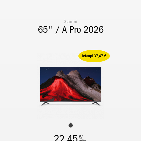
Xiaomi
65" / A Pro 2026
Ietaupi 37,47 €
22,45
€/
mēn.