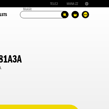
TELE2
MANA ZZ
Meklēt
LSTS
81A3A
8.