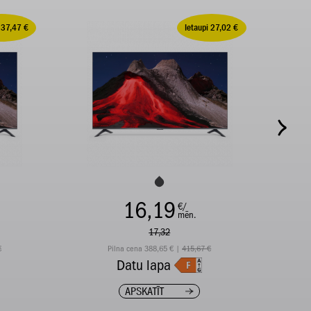
 37,47 €
Ietaupi 27,02 €
16,19
€/
mēn.
17,32
€
Pilna cena 388,65 € |
415,67 €
Datu lapa
APSKATĪT