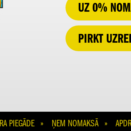
UZ 0% NOM
PIRKT UZRE
 PIEGĀDE » ŅEM NOMAKSĀ » APDROŠIN