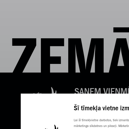
ZEMĀ
SAŅEM VIENM
LABAS ZIŅAS
Šī tīmekļa vietne iz
Tavs e-pasts
Lai šī tīmekļvietne darbotos, tiek izman
mārketinga sīkdatnes un pikseļi. Mārketi