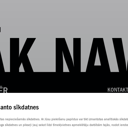
K NA
ĒR
KONTAKT
KLIENTU
manto sīkdatnes
SŪTI SM
totas nepieciešamās sīkdatnes. Ar Jūsu piekrišanu papildus var tikt izmantotas analītiskās sīkda
nga sīkdatnes un pikseļi ļauj sekot līdzi tīmekļvietnes apmeklētāju darbībām tajās, nodot ierob