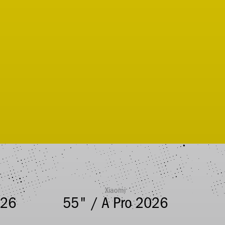
Xiaomi
026
55" / A Pro 2026