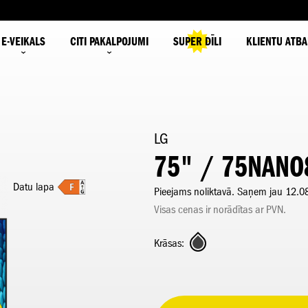
E-VEIKALS
CITI PAKALPOJUMI
SUPER DĪLI
KLIENTU ATBA
LG
75" / 75NANO
Datu lapa
Pieejams noliktavā. Saņem jau 12.0
Visas cenas ir norādītas ar PVN.
Krāsas: