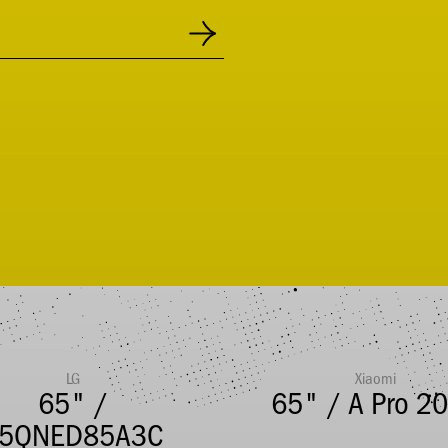
LG
Xiaomi
65" /
65" / A Pro 2
5QNED85A3C