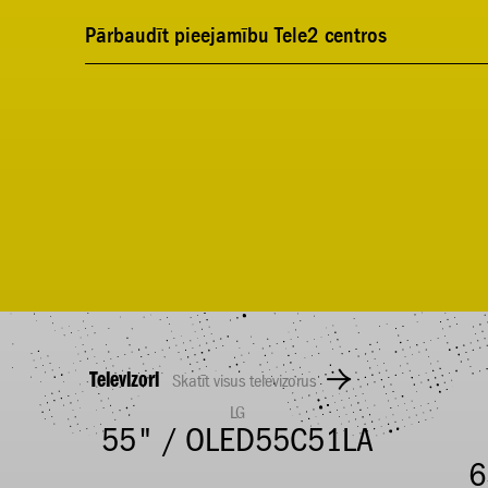
Pārbaudīt pieejamību Tele2 centros
Televizori
Skatīt visus televizorus
LG
5E
55" / OLED55C51LA
6