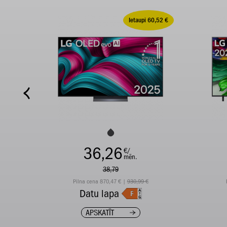
Ietaupi 60,52 €
36,26
€/
mēn.
38,79
Pilna cena 870,47 € |
930,99 €
Datu lapa
APSKATĪT