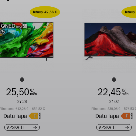
Ietaupi 42,56 €
Ietaupi
25,50
22,45
€/
€/
mēn.
mēn.
27,28
24,02
Pilna cena 612,26 € |
654,82 €
Pilna cena 539,06 € |
576,53 
Datu lapa
Datu lapa
APSKATĪT
APSKATĪT