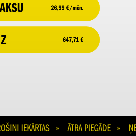
AKSU
26,99 €/mēn.
IZ
647,71 €
I IEKĀRTAS » ĀTRA PIEGĀDE » ŅEM 