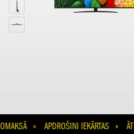
AKSĀ » APDROŠINI IEKĀRTAS » ĀTRA