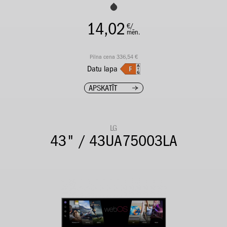
14,02
€/
mēn.
Pilna cena 336,54 €
Datu lapa
APSKATĪT
LG
43" / 43UA75003LA