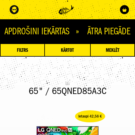
ŠINI IEKĀRTAS » ĀTRA PIEGĀDE » Ņ
FILTRS
KĀRTOT
MEKLĒT
LG
65" / 65QNED85A3C
Ietaupi 42,56 €