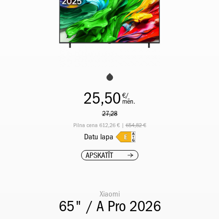
25,50
€/
mēn.
27,28
Pilna cena 612,26 € |
654,82 €
Datu lapa
APSKATĪT
Xiaomi
65" / A Pro 2026