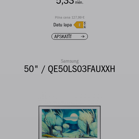
5,33
mēn.
Pilna cena 127,99 €
Datu lapa
APSKATĪT
Samsung
50" / QE50LS03FAUXXH