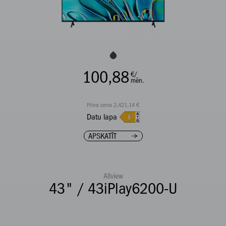
100,88
€/
mēn.
Pilna cena 2,421,14 €
Datu lapa
APSKATĪT
Allview
43" / 43iPlay6200-U