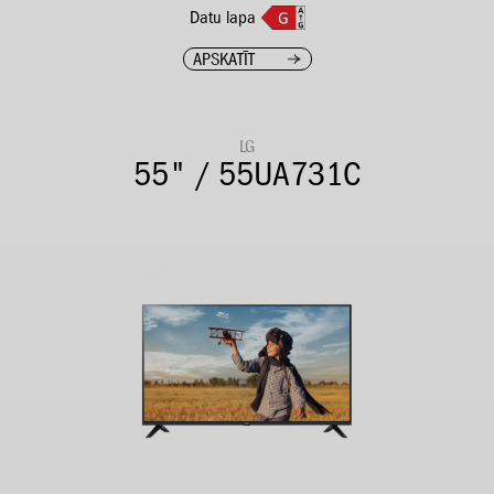
Datu lapa
APSKATĪT
LG
55" / 55UA731C