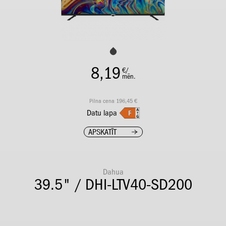
8,19
€/
mēn.
Pilna cena 196,45 €
Datu lapa
APSKATĪT
Dahua
39.5" / DHI-LTV40-SD200