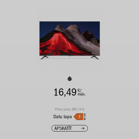
16,49
€/
mēn.
Pilna cena 395,74 €
Datu lapa
APSKATĪT