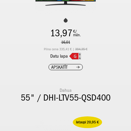
13,97
€/
mēn.
16,01
Pilna cena 335,41 € |
384,35 €
Datu lapa
APSKATĪT
Dahua
55" / DHI-LTV55-QSD400
Ietaupi 20,95 €