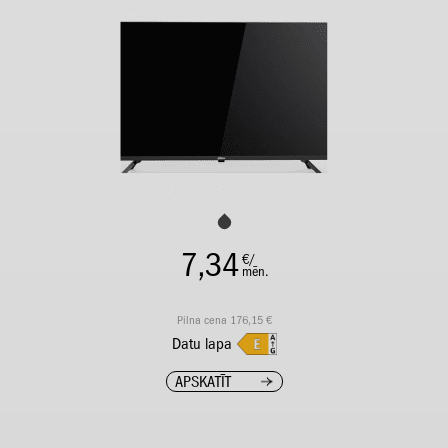
7,34
€/
mēn.
Pilna cena 176,15 €
Datu lapa
APSKATĪT