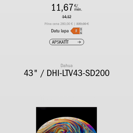
11,67
€/
mēn.
14,12
Pilna cena 280,00 € |
339,00 €
Datu lapa
APSKATĪT
Dahua
43" / DHI-LTV43-SD200