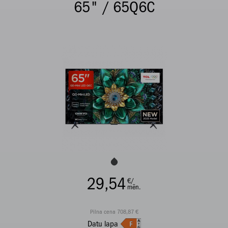
65" / 65Q6C
29,54
€/
mēn.
Pilna cena 708,87 €
Datu lapa