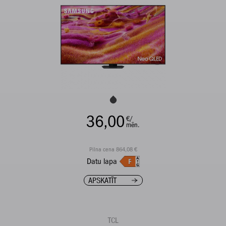
36,00
€/
mēn.
Pilna cena 864,08 €
Datu lapa
APSKATĪT
TCL