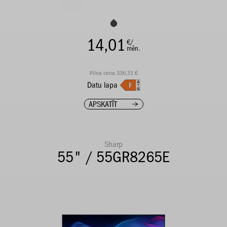
14,01
€/
mēn.
Pilna cena 336,31 €
Datu lapa
APSKATĪT
Sharp
55" / 55GR8265E