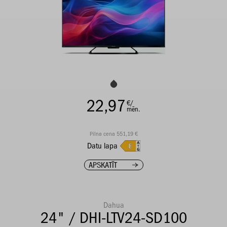
22,97
€/
mēn.
Pilna cena 551,19 €
Datu lapa
APSKATĪT
Dahua
24" / DHI-LTV24-SD100