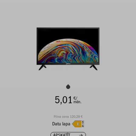
5,01
€/
mēn.
Pilna cena 120,29 €
Datu lapa
APSKATĪT