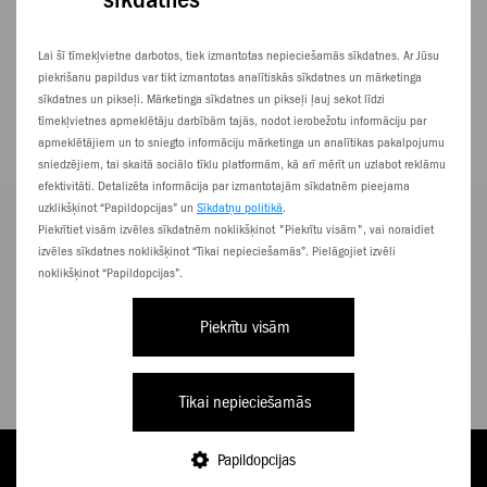
Sharp
32" / 32HA1205E (Atpakots)
Lai šī tīmekļvietne darbotos, tiek izmantotas nepieciešamās sīkdatnes. Ar Jūsu
piekrišanu papildus var tikt izmantotas analītiskās sīkdatnes un mārketinga
sīkdatnes un pikseļi. Mārketinga sīkdatnes un pikseļi ļauj sekot līdzi
tīmekļvietnes apmeklētāju darbībām tajās, nodot ierobežotu informāciju par
apmeklētājiem un to sniegto informāciju mārketinga un analītikas pakalpojumu
sniedzējiem, tai skaitā sociālo tīklu platformām, kā arī mērīt un uzlabot reklāmu
efektivitāti. Detalizēta informācija par izmantotajām sīkdatnēm pieejama
uzklikšķinot “Papildopcijas” un
Sīkdatņu politikā
.
Piekrītiet visām izvēles sīkdatnēm noklikšķinot "Piekrītu visām", vai noraidiet
izvēles sīkdatnes noklikšķinot “Tikai nepieciešamās”. Pielāgojiet izvēli
noklikšķinot “Papildopcijas”.
Piekrītu visām
Tikai nepieciešamās
5,12
€/
mēn.
Papildopcijas
TARIFI
PAPILDINI
E-VEIKALS
NĀC PIE ZZ
IZVĒLNE