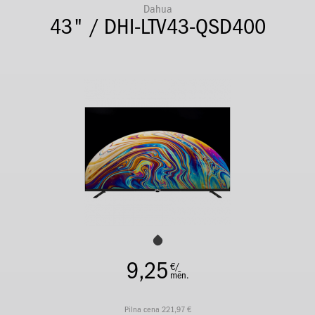
Dahua
43" / DHI-LTV43-QSD400
9,25
€/
mēn.
Pilna cena 221,97 €