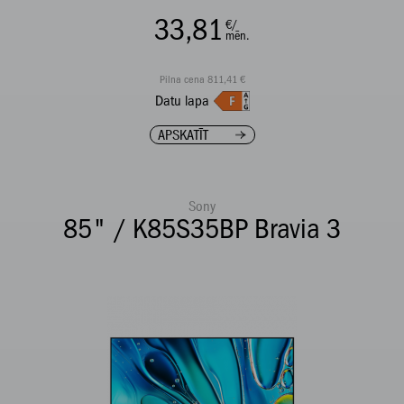
33,81
€/
mēn.
Pilna cena 811,41 €
Datu lapa
APSKATĪT
Sony
85" / K85S35BP Bravia 3