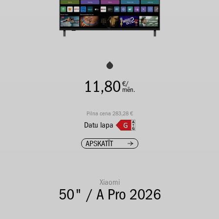
11,80
€/
mēn.
Pilna cena 283,28 €
Datu lapa
APSKATĪT
Xiaomi
50" / A Pro 2026