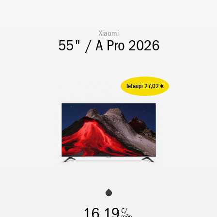
Xiaomi
55" / A Pro 2026
Ietaupi 27,02 €
16,19
€/
mēn.