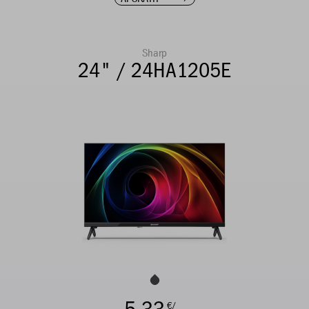
Sharp
24" / 24HA1205E
€/