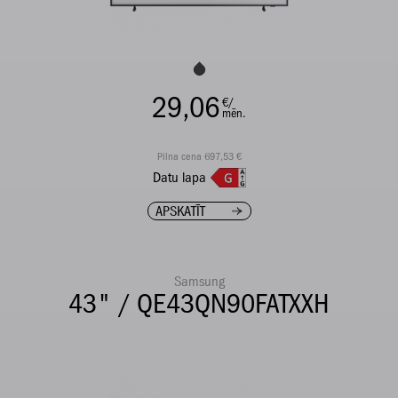
29,06
€/
mēn.
Pilna cena 697,53 €
Datu lapa
APSKATĪT
Samsung
43" / QE43QN90FATXXH