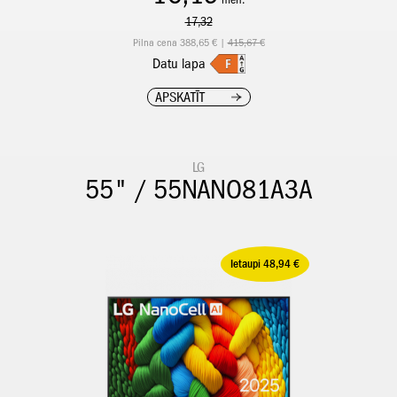
17,32
Pilna cena 388,65 € |
415,67 €
Datu lapa
APSKATĪT
LG
55" / 55NANO81A3A
Ietaupi 48,94 €