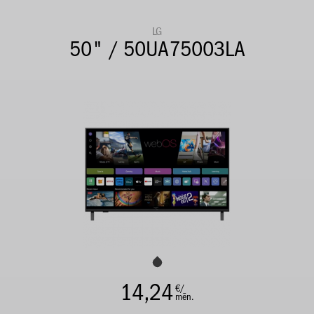
LG
50" / 50UA75003LA
14,24
€/
mēn.