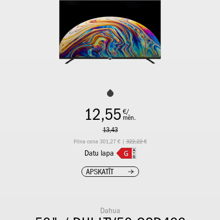
12,55
€/
mēn.
13,43
Pilna cena 301,27 € |
322,22 €
Datu lapa
APSKATĪT
Dahua