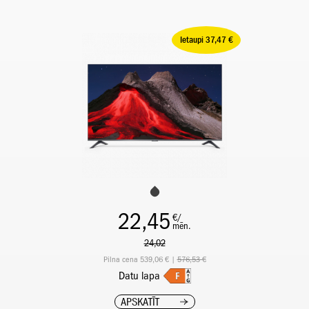
Ietaupi 37,47 €
22,45
€/
mēn.
24,02
Pilna cena 539,06 € |
576,53 €
Datu lapa
APSKATĪT