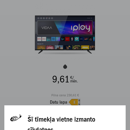
9,61
€/
mēn.
Pilna cena 230,61 €
Datu lapa
APSKATĪT
Šī tīmekļa vietne izmanto
sīkdatnes