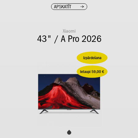
APSKATĪT
Xiaomi
43" / A Pro 2026
Izpārdošana
Ietaupi 59,00 €