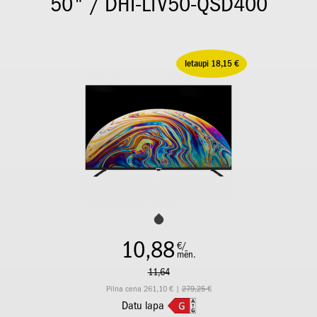
50" / DHI-LTV50-QSD400
Ietaupi 18,15 €
10,88
€/
mēn.
11,64
Pilna cena 261,10 € |
279,25 €
Datu lapa