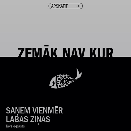
APSKATĪT
ZEMĀK NAV KUR
SAŅEM VIENMĒR
LABAS ZIŅAS
Tavs e-pasts