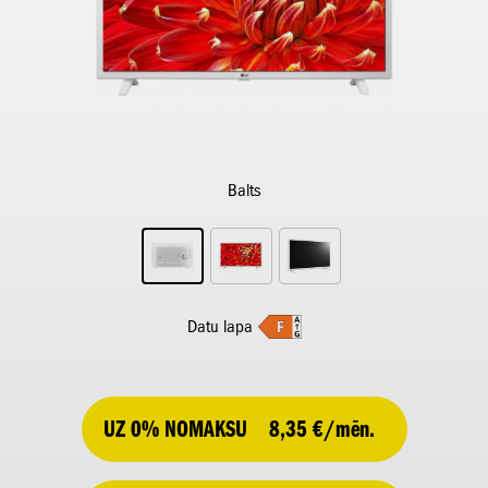
Balts
Datu lapa
UZ 0% NOMAKSU
8,35 €/mēn.