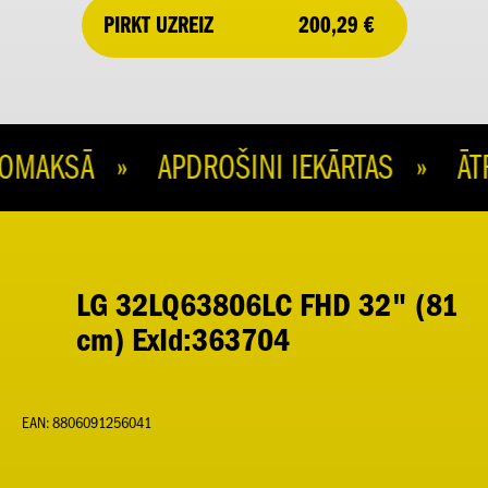
200,29 €
PIRKT UZREIZ
MAKSĀ » APDROŠINI IEKĀRTAS » ĀTR
LG 32LQ63806LC FHD 32" (81
cm) ExId:363704
EAN: 8806091256041