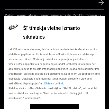
Piekrītu komerciālu ziņu saņemšanai e-pastā. Papildu informācija
Privātuma politikā
Šī tīmekļa vietne izmanto
sīkdatnes
KONTAKTI
JAUNUMI
Lai šī tīmekļvietne darbotos, tiek izmantotas nepieciešamās sīkdatnes. Ar Jūsu
KLIENTU CENTRI
ČEMPIONĀTS
piekrišanu papildus var tikt izmantotas analītiskās sīkdatnes un mārketinga
sīkdatnes un pikseļi. Mārketinga sīkdatnes un pikseļi ļauj sekot līdzi
SŪTI SMS
3G NORIETS
tīmekļvietnes apmeklētāju darbībām tajās, nodot ierobežotu informāciju par
apmeklētājiem un to sniegto informāciju mārketinga un analītikas pakalpojumu
TŪRISTIEM
sniedzējiem, tai skaitā sociālo tīklu platformām, kā arī mērīt un uzlabot reklāmu
efektivitāti. Detalizēta informācija par izmantotajām sīkdatnēm pieejama
uzklikšķinot “Papildopcijas” un
Sīkdatņu politikā
.
Piekrītiet visām izvēles sīkdatnēm noklikšķinot "Piekrītu visām", vai noraidiet
izvēles sīkdatnes noklikšķinot “Tikai nepieciešamās”. Pielāgojiet izvēli
noklikšķinot “Papildopcijas”.