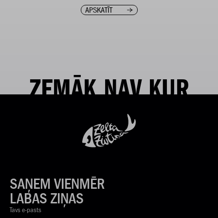
APSKATĪT
ZEMĀK NAV KUR
SAŅEM VIENMĒR
LABAS ZIŅAS
Tavs e-pasts