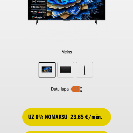
Melns
Datu lapa
UZ 0% NOMAKSU
23,65 €/mēn.