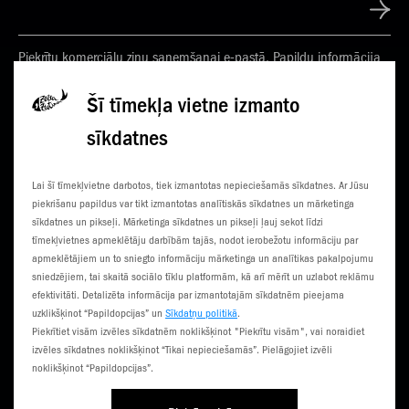
Piekrītu komerciālu ziņu saņemšanai e-pastā. Papildu informācija
Privātuma politikā
Šī tīmekļa vietne izmanto
sīkdatnes
KONTAKTI
JAUNUMI
Lai šī tīmekļvietne darbotos, tiek izmantotas nepieciešamās sīkdatnes. Ar Jūsu
KLIENTU CENTRI
ČEMPIONĀTS
piekrišanu papildus var tikt izmantotas analītiskās sīkdatnes un mārketinga
sīkdatnes un pikseļi. Mārketinga sīkdatnes un pikseļi ļauj sekot līdzi
SŪTI SMS
3G NORIETS
tīmekļvietnes apmeklētāju darbībām tajās, nodot ierobežotu informāciju par
apmeklētājiem un to sniegto informāciju mārketinga un analītikas pakalpojumu
TŪRISTIEM
sniedzējiem, tai skaitā sociālo tīklu platformām, kā arī mērīt un uzlabot reklāmu
efektivitāti. Detalizēta informācija par izmantotajām sīkdatnēm pieejama
uzklikšķinot “Papildopcijas” un
Sīkdatņu politikā
.
Piekrītiet visām izvēles sīkdatnēm noklikšķinot "Piekrītu visām", vai noraidiet
izvēles sīkdatnes noklikšķinot “Tikai nepieciešamās”. Pielāgojiet izvēli
noklikšķinot “Papildopcijas”.