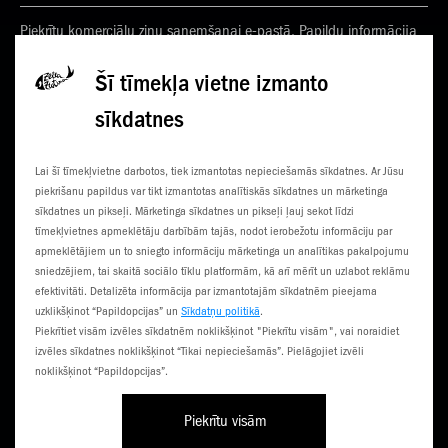
Piekrītu komerciālu ziņu saņemšanai e-pastā. Papildu informācija
Privātuma politikā
Šī tīmekļa vietne izmanto
sīkdatnes
KONTAKTI
JAUNUMI
Lai šī tīmekļvietne darbotos, tiek izmantotas nepieciešamās sīkdatnes. Ar Jūsu
KLIENTU CENTRI
ČEMPIONĀTS
piekrišanu papildus var tikt izmantotas analītiskās sīkdatnes un mārketinga
sīkdatnes un pikseļi. Mārketinga sīkdatnes un pikseļi ļauj sekot līdzi
SŪTI SMS
3G NORIETS
tīmekļvietnes apmeklētāju darbībām tajās, nodot ierobežotu informāciju par
apmeklētājiem un to sniegto informāciju mārketinga un analītikas pakalpojumu
TŪRISTIEM
sniedzējiem, tai skaitā sociālo tīklu platformām, kā arī mērīt un uzlabot reklāmu
efektivitāti. Detalizēta informācija par izmantotajām sīkdatnēm pieejama
uzklikšķinot “Papildopcijas” un
Sīkdatņu politikā
.
Piekrītiet visām izvēles sīkdatnēm noklikšķinot "Piekrītu visām", vai noraidiet
izvēles sīkdatnes noklikšķinot “Tikai nepieciešamās”. Pielāgojiet izvēli
noklikšķinot “Papildopcijas”.
Piekrītu visām
Līgumi un noteikumi
Privātuma politika