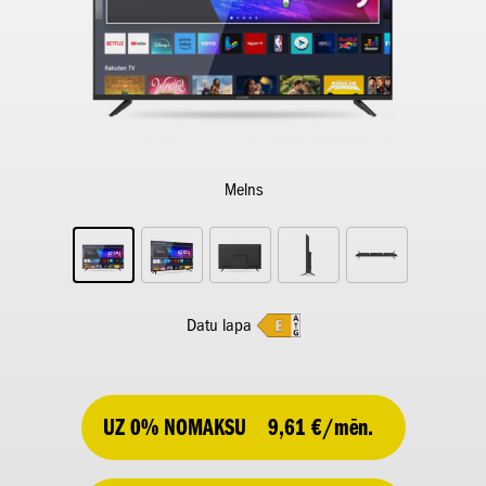
Melns
Datu lapa
UZ 0% NOMAKSU
9,61 €/mēn.