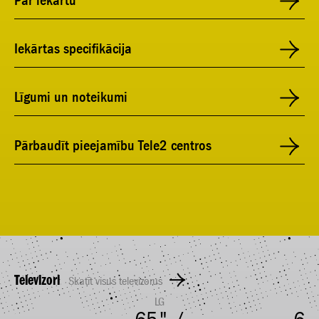
Par iekārtu
Iekārtas specifikācija
Līgumi un noteikumi
Pārbaudīt pieejamību Tele2 centros
Televizori
Skatīt visus televizorus
LG