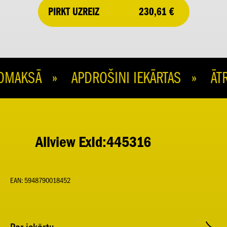
230,61 €
PIRKT UZREIZ
MAKSĀ » APDROŠINI IEKĀRTAS » ĀTR
Allview ExId:445316
EAN: 5948790018452