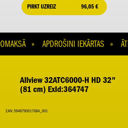
96,05 €
PIRKT UZREIZ
MAKSĀ » APDROŠINI IEKĀRTAS » ĀTR
Allview 32ATC6000-H HD 32"
(81 cm) ExId:364747
EAN: 5948790017684_001