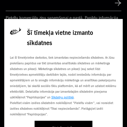
Piekrītu komerciālu ziņu saņemšanai e-pastā. Papildu informācija
Privātuma politikā
Šī tīmekļa vietne izmanto
sīkdatnes
KONTAKTI
JAUNUMI
Lai šī tīmekļvietne darbotos, tiek izmantotas nepieciešamās sīkdatnes. Ar Jūsu
KLIENTU CENTRI
ČEMPIONĀTS
piekrišanu papildus var tikt izmantotas analītiskās sīkdatnes un mārketinga
sīkdatnes un pikseļi. Mārketinga sīkdatnes un pikseļi ļauj sekot līdzi
SŪTI SMS
3G NORIETS
tīmekļvietnes apmeklētāju darbībām tajās, nodot ierobežotu informāciju par
apmeklētājiem un to sniegto informāciju mārketinga un analītikas pakalpojumu
TŪRISTIEM
sniedzējiem, tai skaitā sociālo tīklu platformām, kā arī mērīt un uzlabot reklāmu
efektivitāti. Detalizēta informācija par izmantotajām sīkdatnēm pieejama
uzklikšķinot “Papildopcijas” un
Sīkdatņu politikā
.
Piekrītiet visām izvēles sīkdatnēm noklikšķinot "Piekrītu visām", vai noraidiet
izvēles sīkdatnes noklikšķinot “Tikai nepieciešamās”. Pielāgojiet izvēli
noklikšķinot “Papildopcijas”.