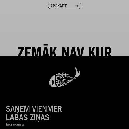
APSKATĪT
ZEMĀK NAV KUR
SAŅEM VIENMĒR
LABAS ZIŅAS
Tavs e-pasts