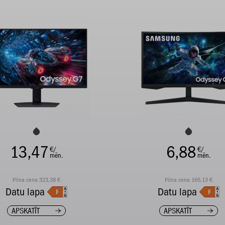
13,47
6,88
€/
€/
mēn.
mēn.
Pilna cena 323,38 €
Pilna cena 165,13 €
Datu lapa
Datu lapa
APSKATĪT
APSKATĪT