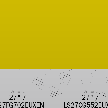
Samsung
Samsung
27" /
27" /
27FG702EUXEN
LS27CG552EU