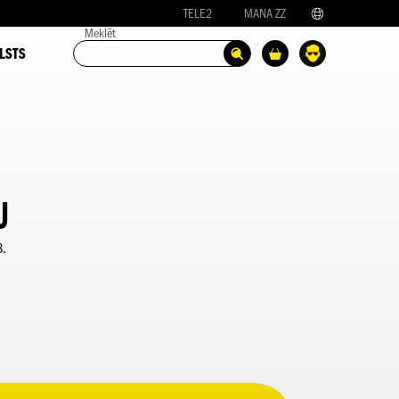
TELE2
MANA ZZ
Meklēt
LSTS
U
8.