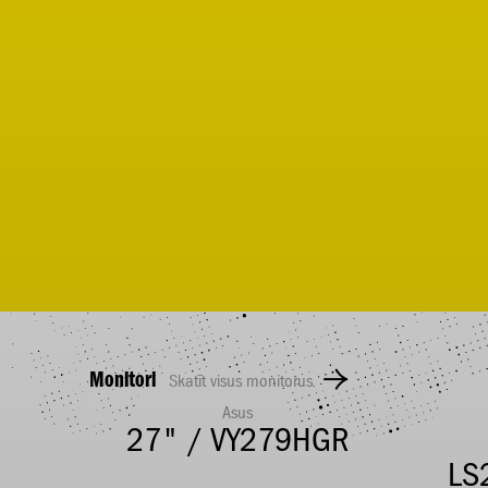
Monitori
Skatīt visus monitorus
Asus
H
27" / VY279HGR
LS