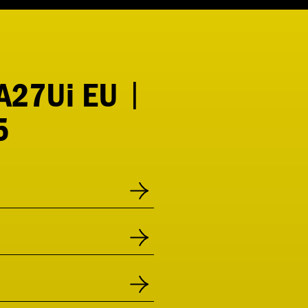
 A27Ui EU |
5