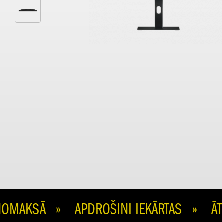
AKSĀ » APDROŠINI IEKĀRTAS » ĀTRA