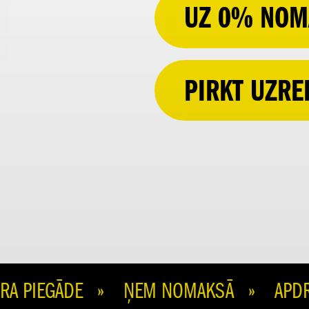
UZ 0% NOM
PIRKT UZRE
 PIEGĀDE » ŅEM NOMAKSĀ » APDROŠI