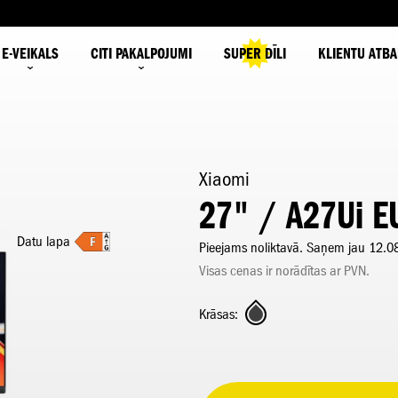
E-VEIKALS
CITI PAKALPOJUMI
SUPER DĪLI
KLIENTU ATBA
Xiaomi
27" / A27Ui E
Datu lapa
Pieejams noliktavā. Saņem jau 12.0
Visas cenas ir norādītas ar PVN.
Krāsas: