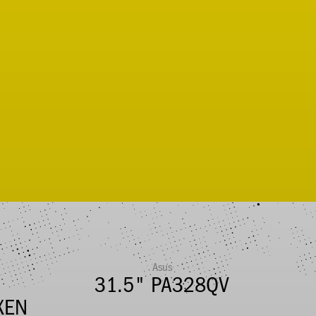
Asus
31.5" PA328QV
3
XEN