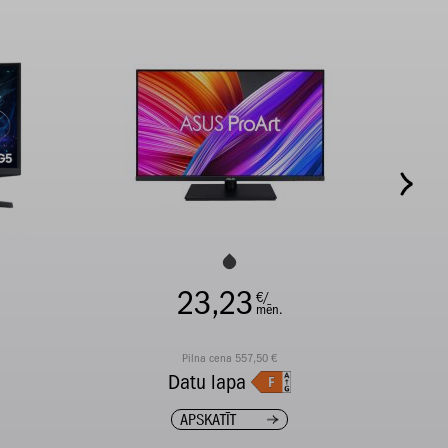
23,23
€/
mēn.
Pilna cena 557,50 €
Datu lapa
APSKATĪT