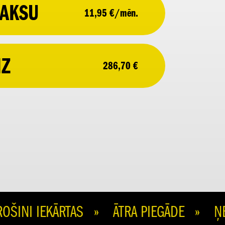
AKSU
11,95 €/mēn.
IZ
286,70 €
NI IEKĀRTAS » ĀTRA PIEGĀDE » ŅEM