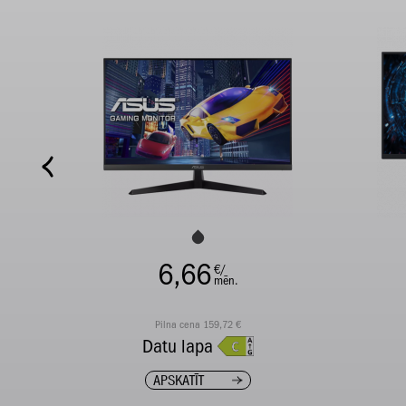
6,66
€/
mēn.
Pilna cena 159,72 €
Datu lapa
APSKATĪT