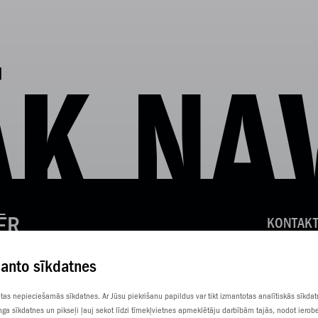
K NA
ĒR
KONTAKT
KLIENTU
manto sīkdatnes
SŪTI SM
totas nepieciešamās sīkdatnes. Ar Jūsu piekrišanu papildus var tikt izmantotas analītiskās sīkda
nga sīkdatnes un pikseļi ļauj sekot līdzi tīmekļvietnes apmeklētāju darbībām tajās, nodot ierob