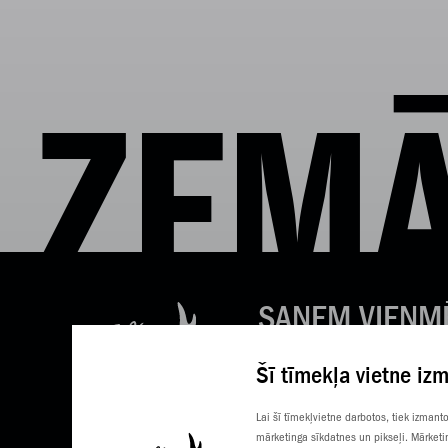
ZEMĀ
SAŅEM VIENM
LABAS ZIŅAS
Šī tīmekļa vietne iz
Tavs e-pasts
Lai šī tīmekļvietne darbotos, tiek izman
mārketinga sīkdatnes un pikseļi. Mārketi