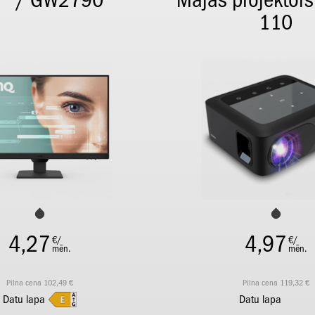
" / GW2790
Mājas projektors
110
4,27
4,97
€/
€/
mēn.
mēn.
Pilna cena 102,49 €
Pilna cena 119,32 €
Datu lapa
Datu lapa