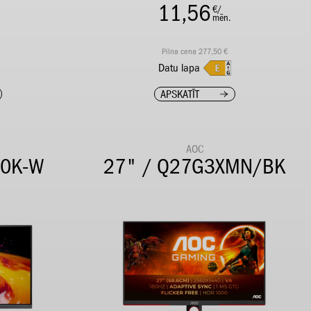
11,56
€/
mēn.
Pilna cena 277,50 €
Datu lapa
APSKATĪT
AOC
50K-W
27" / Q27G3XMN/BK