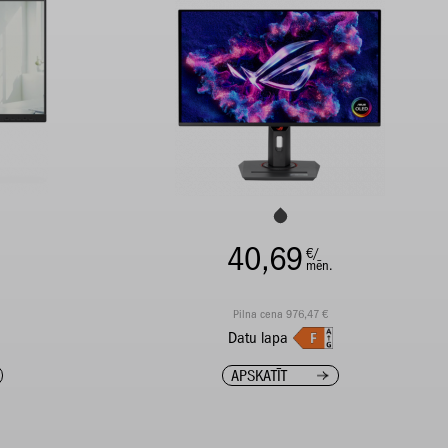
40,69
€/
mēn.
Pilna cena 976,47 €
Datu lapa
APSKATĪT