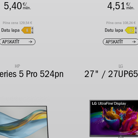
5,40
4,51
€/
€/
mēn.
mēn.
Pilna cena 129,54 €
Pilna cena 108,26 €
Datu lapa
Datu lapa
APSKATĪT
APSKATĪT
HP
LG
eries 5 Pro 524pn
27" / 27UP6