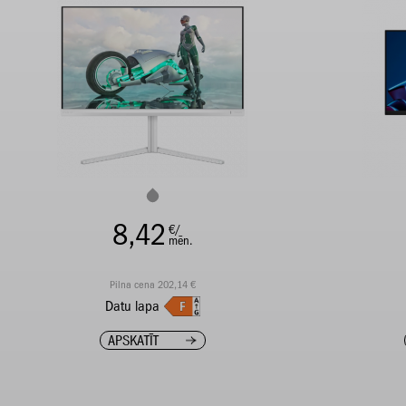
8,42
€/
mēn.
Pilna cena 202,14 €
Datu lapa
APSKATĪT