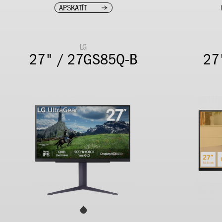
APSKATĪT
LG
27" / 27GS85Q-B
27