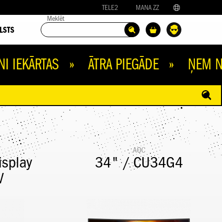
TELE2
MANA ZZ
Meklēt
LSTS
ĀRTAS » ĀTRA PIEGĀDE » ŅEM NOMAK
AOC
isplay
34" / CU34G4
V