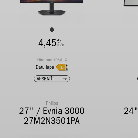
4,45
€/
mēn.
Pilna cena 106,81 €
Datu lapa
APSKATĪT
Philips
27" / Evnia 3000
24"
27M2N3501PA