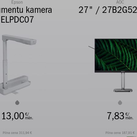
Epson
AOC
mentu kamera
27" / 27B2G5
ELPDC07
13,00
7,83
€/
€/
mēn.
mēn.
Pilna cena 311,94 €
Pilna cena 187,91 €