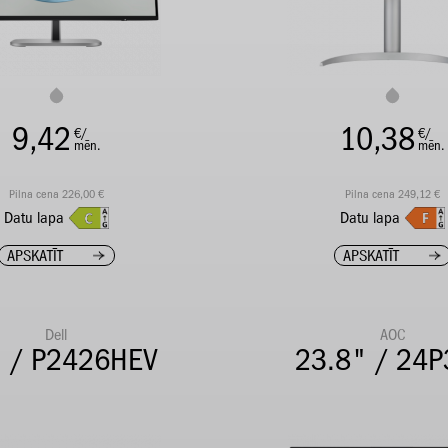
9,42
10,38
€/
€/
mēn.
mēn.
Pilna cena 226,00 €
Pilna cena 249,12 €
Datu lapa
Datu lapa
APSKATĪT
APSKATĪT
Dell
AOC
 / P2426HEV
23.8" / 24P