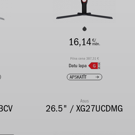
16,14
€/
mēn.
Pilna cena 387,31 €
Datu lapa
APSKATĪT
Asus
3CV
26.5" / XG27UCDMG