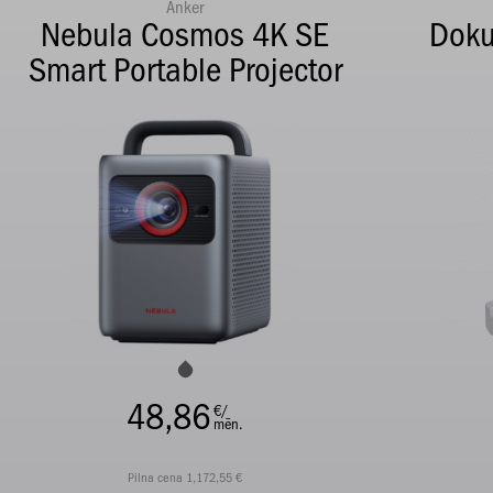
Anker
Nebula Cosmos 4K SE
Doku
Smart Portable Projector
48,86
€/
mēn.
Pilna cena 1,172,55 €