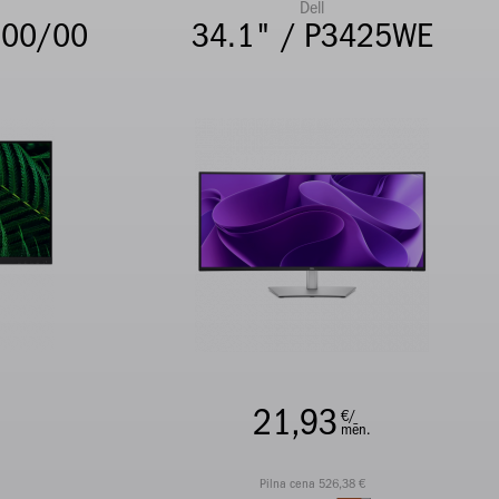
Dell
200/00
34.1" / P3425WE
21,93
€/
mēn.
Pilna cena 526,38 €