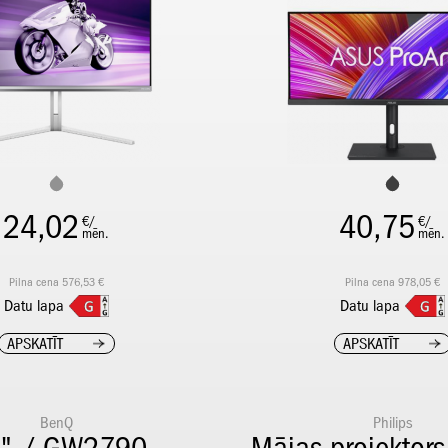
24,02
40,75
€/
€/
mēn.
mēn.
Pilna cena 576,53 €
Pilna cena 978,05 €
Datu lapa
Datu lapa
APSKATĪT
APSKATĪT
BenQ
Philips