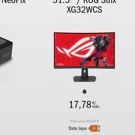
 NeoPix
31.5" / ROG Strix
XG32WCS
17,78
€/
mēn.
Pilna cena 426,67 €
Datu lapa