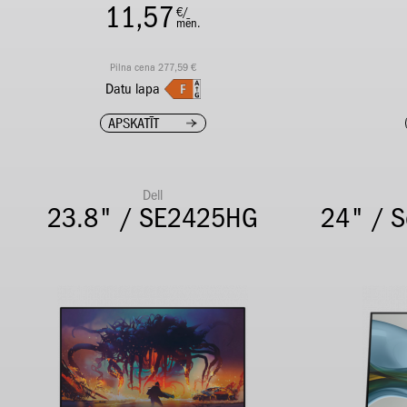
11,57
€/
mēn.
Pilna cena 277,59 €
Datu lapa
APSKATĪT
Dell
23.8" / SE2425HG
24" / S