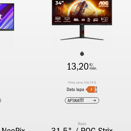
13,20
€/
mēn.
Pilna cena 316,74 €
Datu lapa
APSKATĪT
Asus