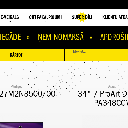
E-VEIKALS
CITI PAKALPOJUMI
SUPER DĪLI
KLIENTU ATBA
DE » ŅEM NOMAKSĀ » APDROŠINI IEK
Meklēt...
KĀRTOT
Philips
Asus
 27M2N8500/00
34" / ProArt D
PA348CG