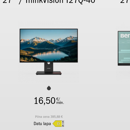
27" / ThinkVision T27Q-40
27
16,50
€/
mēn.
Pilna cena 395,88 €
Datu lapa