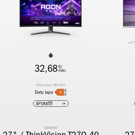
32,68
€/
mēn.
Pilna cena 784,42 €
Datu lapa
APSKATĪT
Lenovo