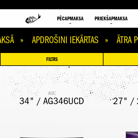
PĒCAPMAKSA
PRIEKŠAPMAKSA
 APDROŠINI IEKĀRTAS » ĀTRA PIEGĀ
FILTRS
AOC
34" / AG346UCD
27" /