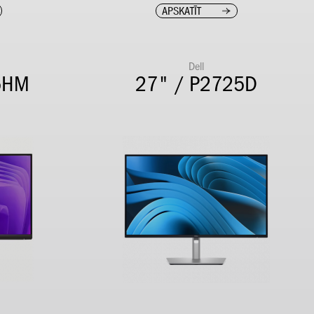
APSKATĪT
Dell
5HM
27" / P2725D