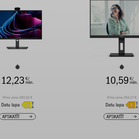
12,23
10,59
€/
€/
mēn.
mēn.
Pilna cena 293,52 €
Pilna cena 254,27 €
Datu lapa
Datu lapa
APSKATĪT
APSKATĪT