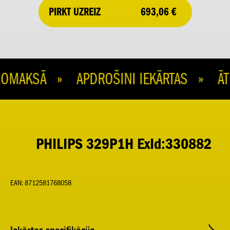
693,06 €
PIRKT UZREIZ
MAKSĀ » APDROŠINI IEKĀRTAS » ĀTR
PHILIPS 329P1H ExId:330882
EAN: 8712581768058