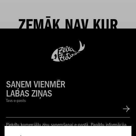
ZEMĀK NAV KUR
SAŅEM VIENMĒR
LABAS ZIŅAS
Tavs e-pasts
Piekrītu komerciālu ziņu saņemšanai e-pastā. Papildu informācija
Privātuma politikā