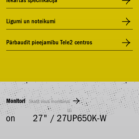
Iekārtas specifikācija
Līgumi un noteikumi
Pārbaudīt pieejamību Tele2 centros
Monitori
Skatīt visus monitorus
LG
sion
27" / 27UP650K-W
3