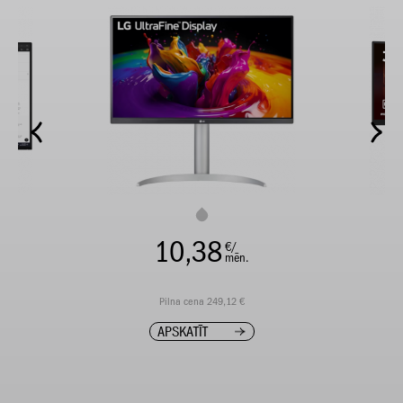
10,38
€/
mēn.
Pilna cena 249,12 €
APSKATĪT