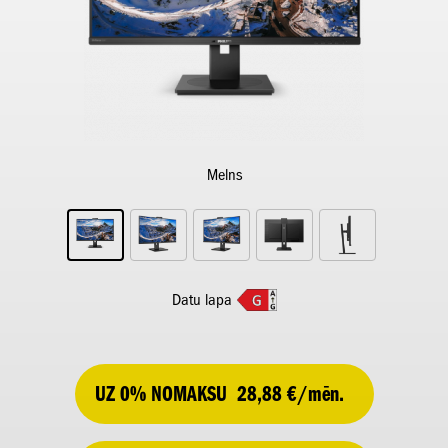
Melns
Datu lapa
UZ 0% NOMAKSU
28,88 €/mēn.