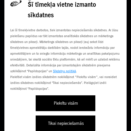
Šī tīmekļa vietne izmanto
sīkdatnes
KONTAKTI
JAUNUMI
Lai šī tīmekļvietne darbotos, tiek izmantotas nepieciešamās sīkdatnes. Ar Jūsu
KLIENTU CENTRI
ČEMPIONĀTS
piekrišanu papildus var tikt izmantotas analītiskās sīkdatnes un mārketinga
sīkdatnes un pikseļi. Mārketinga sīkdatnes un pikseļi ļauj sekot līdzi
SŪTI SMS
3G NORIETS
tīmekļvietnes apmeklētāju darbībām tajās, nodot ierobežotu informāciju par
apmeklētājiem un to sniegto informāciju mārketinga un analītikas pakalpojumu
TŪRISTIEM
sniedzējiem, tai skaitā sociālo tīklu platformām, kā arī mērīt un uzlabot reklāmu
efektivitāti. Detalizēta informācija par izmantotajām sīkdatnēm pieejama
uzklikšķinot “Papildopcijas” un
Sīkdatņu politikā
.
Piekrītiet visām izvēles sīkdatnēm noklikšķinot "Piekrītu visām", vai noraidiet
izvēles sīkdatnes noklikšķinot “Tikai nepieciešamās”. Pielāgojiet izvēli
noklikšķinot “Papildopcijas”.
Piekrītu visām
Līgumi un noteikumi
Privātuma politika
Piekļūstamība
Tikai nepieciešamās