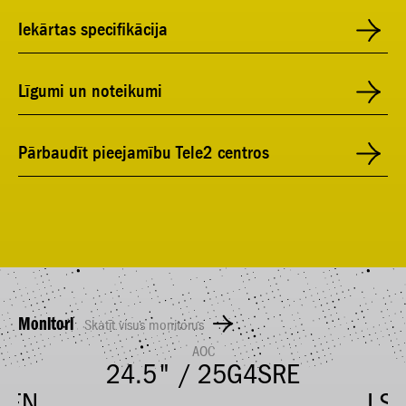
Iekārtas specifikācija
Līgumi un noteikumi
Pārbaudīt pieejamību Tele2 centros
Monitori
Skatīt visus monitorus
AOC
24.5" / 25G4SRE
XEN
LS