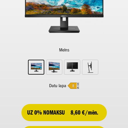
Melns
Datu lapa
UZ 0% NOMAKSU
8,60 €/mēn.