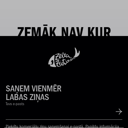
ZEMĀK NAV KUR
SAŅEM VIENMĒR
LABAS ZIŅAS
Tavs e-pasts
Piekrītu komerciālu ziņu saņemšanai e-pastā. Papildu informācija