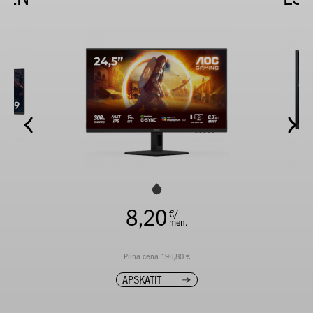
8,20
€/
mēn.
Pilna cena 196,80 €
APSKATĪT