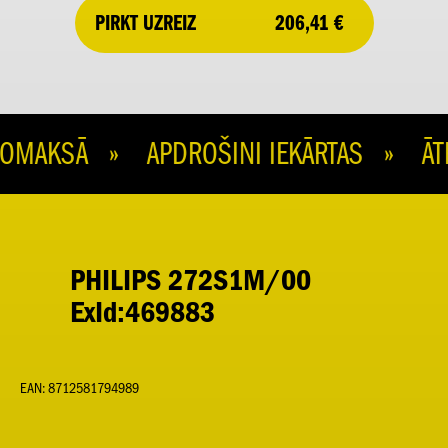
206,41 €
PIRKT UZREIZ
MAKSĀ » APDROŠINI IEKĀRTAS » ĀTR
PHILIPS 272S1M/00
ExId:469883
EAN: 8712581794989