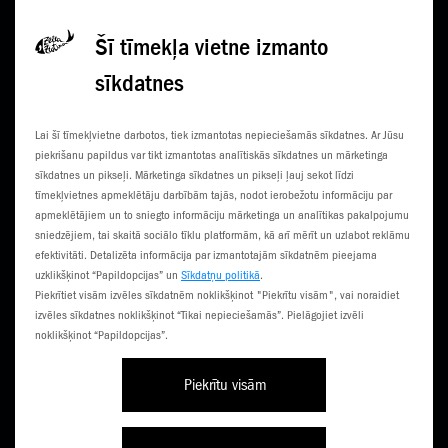
Privātuma politikā
Šī tīmekļa vietne izmanto
sīkdatnes
KONTAKTI
JAUNUMI
Lai šī tīmekļvietne darbotos, tiek izmantotas nepieciešamās sīkdatnes. Ar Jūsu
KLIENTU CENTRI
ČEMPIONĀTS
piekrišanu papildus var tikt izmantotas analītiskās sīkdatnes un mārketinga
sīkdatnes un pikseļi. Mārketinga sīkdatnes un pikseļi ļauj sekot līdzi
SŪTI SMS
3G NORIETS
tīmekļvietnes apmeklētāju darbībām tajās, nodot ierobežotu informāciju par
apmeklētājiem un to sniegto informāciju mārketinga un analītikas pakalpojumu
TŪRISTIEM
sniedzējiem, tai skaitā sociālo tīklu platformām, kā arī mērīt un uzlabot reklāmu
efektivitāti. Detalizēta informācija par izmantotajām sīkdatnēm pieejama
uzklikšķinot “Papildopcijas” un
Sīkdatņu politikā
.
Piekrītiet visām izvēles sīkdatnēm noklikšķinot "Piekrītu visām", vai noraidiet
izvēles sīkdatnes noklikšķinot “Tikai nepieciešamās”. Pielāgojiet izvēli
noklikšķinot “Papildopcijas”.
Piekrītu visām
Līgumi un noteikumi
Privātuma politika
Piekļūstamība