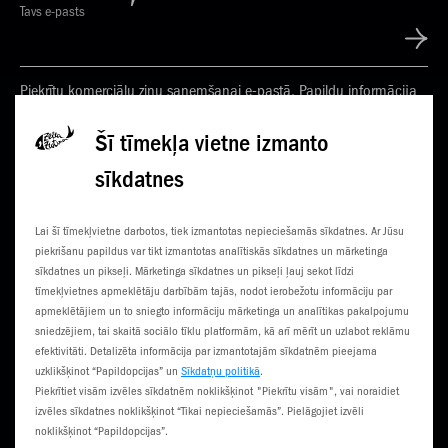
Tavs e-pasts
Piekrītu komerciālu ziņu saņemšanai e-pastā. Papildu informācija
Privātuma politikā
Šī tīmekļa vietne izmanto
sīkdatnes
KONTAKTI
JAUNUMI
Lai šī tīmekļvietne darbotos, tiek izmantotas nepieciešamās sīkdatnes. Ar Jūsu
KLIENTU CENTRI
ČEMPIONĀTS
piekrišanu papildus var tikt izmantotas analītiskās sīkdatnes un mārketinga
sīkdatnes un pikseļi. Mārketinga sīkdatnes un pikseļi ļauj sekot līdzi
SŪTI SMS
3G NORIETS
tīmekļvietnes apmeklētāju darbībām tajās, nodot ierobežotu informāciju par
apmeklētājiem un to sniegto informāciju mārketinga un analītikas pakalpojumu
TŪRISTIEM
sniedzējiem, tai skaitā sociālo tīklu platformām, kā arī mērīt un uzlabot reklāmu
efektivitāti. Detalizēta informācija par izmantotajām sīkdatnēm pieejama
uzklikšķinot “Papildopcijas” un
Sīkdatņu politikā
.
Piekrītiet visām izvēles sīkdatnēm noklikšķinot "Piekrītu visām", vai noraidiet
izvēles sīkdatnes noklikšķinot “Tikai nepieciešamās”. Pielāgojiet izvēli
noklikšķinot “Papildopcijas”.