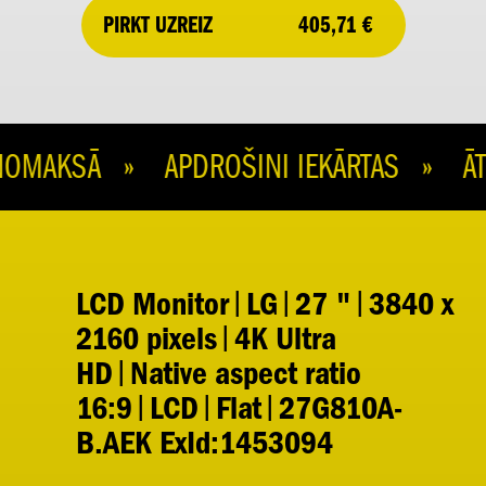
405,71 €
PIRKT UZREIZ
MAKSĀ » APDROŠINI IEKĀRTAS » ĀTR
LCD Monitor|LG|27 "|3840 x
2160 pixels|4K Ultra
HD|Native aspect ratio
16:9|LCD|Flat|27G810A-
B.AEK ExId:1453094